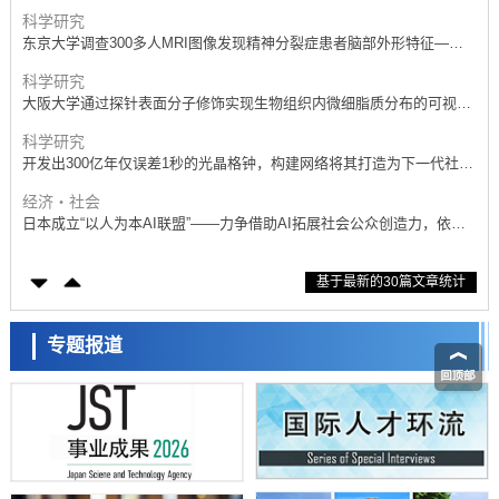
抗体治疗可行性
科学研究
东京大学调查300多人MRI图像发现精神分裂症患者脑部外形特征——
苍白球外节部体积增大
科学研究
大阪大学通过探针表面分子修饰实现生物组织内微细脂质分布的可视
化，研发出面向单细胞质谱成像的新技术
科学研究
开发出300亿年仅误差1秒的光晶格钟，构建网络将其打造为下一代社会
基础设施
经济・社会
日本成立“以人为本AI联盟”——力争借助AI拓展社会公众创造力，依托
产学合作推进研发
科学研究
基于最新的30篇文章统计
大阪大学开发出膜脂质可视化工具，使脂质探针的高效开发成为可能
科学研究
立教大学在试管内构建长链人工基因组DNA自我复制系统，有望实现携
专题报道
带大量基因的人工细胞
政策
日本科研费增设国际共同研究强化新类别，促进青年研究人员赴海外开
展研究
经济・社会
铁道综研新任理事长芦谷公稔：依托超导和防灾等核心优势服务社会