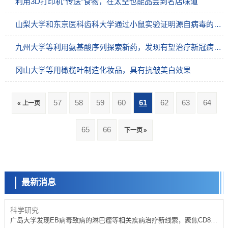
利用3D打印机“传送”食物，在太空也能品尝到名店味道
山梨大学和东京医科齿科大学通过小鼠实验证明源自病毒的Peg10基因对维持胎盘血管结构至关重要
九州大学等利用氨基酸序列探索新药，发现有望治疗新冠病毒的化合物
冈山大学等用橄榄叶制造化妆品，具有抗皱美白效果
57
58
59
60
61
62
63
64
« 上一页
科学研究
65
66
下一页 »
开发出300亿年仅误差1秒的光晶格钟，构建网络将其打造为下一代社会
基础设施
科学研究
产总研无需石油利用松脂制备石墨前驱体，可作为电池电极材料
最新消息
政策
日本内阁会议通过《2026年综合创新战略》，将统筹推进科学研究与成
果转化
科学研究
广岛大学发现EB病毒致病的淋巴瘤等相关疾病治疗新线索，聚焦CD80