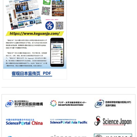
首年度政策方向
科学研究
东京大学发现可诱导细胞死亡的新型信使物质
科学研究
东京都健康长寿医疗中心跨器官揭示衰老过程中的糖链变化
小岩井忠道
泷川 进
戴维
科学研究
产总研无需石油利用松脂制备石墨前驱体，可作为电池电极材料
政策
日本内阁会议通过《2026年综合创新战略》，将统筹推进科学研究与成
果转化
科学研究
广岛大学发现EB病毒致病的淋巴瘤等相关疾病治疗新线索，聚焦CD80
抗体治疗可行性
科学研究
东京大学调查300多人MRI图像发现精神分裂症患者脑部外形特征——
苍白球外节部体积增大
科学研究
大阪大学通过探针表面分子修饰实现生物组织内微细脂质分布的可视
化，研发出面向单细胞质谱成像的新技术
科学研究
开发出300亿年仅误差1秒的光晶格钟，构建网络将其打造为下一代社会
基础设施