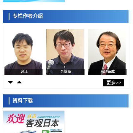
近畿大学等发现植物染料“日本茜”的红色成分可抑制老化与炎症，有望
成为新型功能性材料
科学研究
专栏作者介绍
群马大学开发针对难治性癫痫的新型基因疗法，利用超小型GAD67启动
陈小牧
李鸥
安宁
子抑制发作
科学研究
九州大学揭示夜间眼压升高机制：两种激素波动叠加所致
科学研究
东京都产技研采用新手法开发出可稳定工作至300℃的介电材料，已验
证电容器可在汽车发动机等高温环境下工作
经济・社会
日本生成式AI使用者占比一年内翻倍，但与中美德仍有较大差距
容江
余锦泽
马场錬成
政策
日本修订首都直下型地震紧急对策：目标为死亡人数至少减半，重点强
更多>>
化火灾防控
科学研究
福井大学发现细胞记忆过往并抑制反应的机制，阐明即便DNA相同反应
资料下载
迥异之谜
科学研究
神户大学确认口服癌症疫苗B440单药给药的安全性，在转移性尿路上皮
癌患者中开展临床试验
日本科学未来馆 科学交
政策
流员
日本发布《令和8年版科学技术与创新白皮书》，解读第七期基本计划