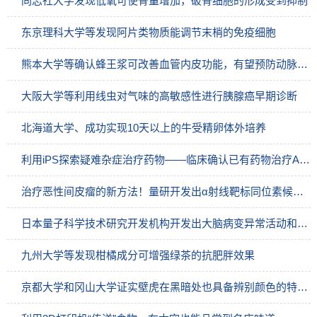
同志社大学发现低氧可使骨量增加，破骨细胞的形成受到抑制
东京理科大学等发现阿片类物质能调节末梢的免疫细胞
熊本大学等确认蜂王浆可改善血管内皮功能，有望预防动脉硬化和肝功能障碍
大阪大学等利用线虫对气味的高敏感性进行胰腺癌早期诊断
北海道大学、成功实现10天以上的牛受精卵体外培养
利用iPS探索疑难杂症治疗药物——临床确认已有药物治疗ALS“有效果”
治疗恶性间皮瘤的新方法！量研开发出α射线靶标同位素候选治疗药物，经小鼠确认肿瘤缩小、生存期延长
日本量子科学技术研究开发机构开发出大脑病变异常活动和蛋白质积累的成像技术
九州大学等发现柑橘成分可增强绿茶的抗肥胖效果
京都大学和冈山大学证实壁虎在黑暗处也具备辨别颜色的特殊能力