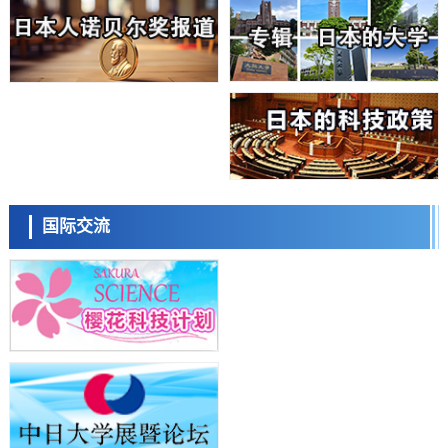
科学研究
东京大学通过叶绿体基因组编辑技术强化碳固定酶，成功提高光合作用
能力与生产力
科学研究
藤田医科大学等成功鉴定出非结核分枝杆菌生存的必需基因，首次揭示
该基因的必要性因菌株而异
经济・社会
【AI法下篇】如何应对AI的不可控性——中央大学平野晋教授专访
科学研究
日本学术会议：为保持土壤健康应采取哪些措施？探讨土壤保护与强化
日本科学未来馆 科学交
的具体对策
流员
科学研究
国际交流
大阪大学开发基于水氢键网络的温度预测新方法，AI从分子排列信息中
高精度解读
经济・社会
【AI法上篇】如何对“将人生交给AI”保持危机感——中央大学平野晋教
授专访
科学研究
庆应义塾大学阐明脑内“游击手”小胶质细胞包裹保护受损神经细胞的机
小岩井忠道
泷川 进
戴维
制，有望用于开发阿尔茨海默病等疾病疗法
科学研究
日本东北大学与横滨橡胶全球首次从纳米尺度揭示橡胶—黄铜粘接界面
劣化抑制机制，为提升轮胎安全性与耐久性的材料设计开辟道路
科学研究