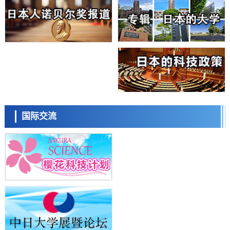
科学研究
大阪大学开发基于水氢键网络的温度预测新方法，AI从分子排列信息中
高精度解读
经济・社会
【AI法上篇】如何对“将人生交给AI”保持危机感——中央大学平野晋教
授专访
科学研究
庆应义塾大学阐明脑内“游击手”小胶质细胞包裹保护受损神经细胞的机
制，有望用于开发阿尔茨海默病等疾病疗法
科学研究
日本东北大学与横滨橡胶全球首次从纳米尺度揭示橡胶—黄铜粘接界面
日本科学未来馆 科学交
劣化抑制机制，为提升轮胎安全性与耐久性的材料设计开辟道路
流员
科学研究
国际交流
近畿大学等发现植物染料“日本茜”的红色成分可抑制老化与炎症，有望
成为新型功能性材料
科学研究
群马大学开发针对难治性癫痫的新型基因疗法，利用超小型GAD67启动
子抑制发作
科学研究
九州大学揭示夜间眼压升高机制：两种激素波动叠加所致
小岩井忠道
泷川 进
戴维
科学研究
东京都产技研采用新手法开发出可稳定工作至300℃的介电材料，已验
证电容器可在汽车发动机等高温环境下工作
经济・社会