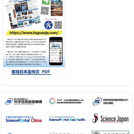
差异
政策
日本第2次医疗研究开发调整费，根据一线实际情况和需求分配99.3亿
日元
科学研究
千叶大学鉴定出导致难治性疾病“肺高血压症”恶化的蛋白质“MYL9/12”，
会引发血管结构恶化
小岩井忠道
泷川 进
戴维
科学研究
京都大学高效生成光的构成单元“光子”，可应用于量子计算机
科学研究
开发出300亿年仅误差1秒的光晶格钟，构建网络将其打造为下一代社会
基础设施
经济・社会
日本成立“以人为本AI联盟”——力争借助AI拓展社会公众创造力，依托
产学合作推进研发
科学研究
大阪大学开发出膜脂质可视化工具，使脂质探针的高效开发成为可能
科学研究
立教大学在试管内构建长链人工基因组DNA自我复制系统，有望实现携
带大量基因的人工细胞
政策
日本科研费增设国际共同研究强化新类别，促进青年研究人员赴海外开
展研究