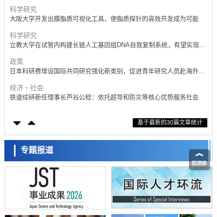
产学合作推进研发
科学研究
大阪大学开发出膜脂质可视化工具，使脂质探针的高效开发成为可能
科学研究
立教大学在试管内构建长链人工基因组DNA自我复制系统，有望实现携
带大量基因的人工细胞
政策
日本科研费增设国际共同研究强化新类别，促进青年研究人员赴海外开
展研究
经济・社会
铁道综研新任理事长芦谷公稔：依托超导和防灾等核心优势服务社会
科学研究
基于最新的30篇文章统计
东京大学通过叶绿体基因组编辑技术强化碳固定酶，成功提高光合作用
能力与生产力
科学研究
藤田医科大学等成功鉴定出非结核分枝杆菌生存的必需基因，首次揭示
专题报道
该基因的必要性因菌株而异
经济・社会
【AI法下篇】如何应对AI的不可控性——中央大学平野晋教授专访
科学研究
日本学术会议：为保持土壤健康应采取哪些措施？探讨土壤保护与强化
的具体对策