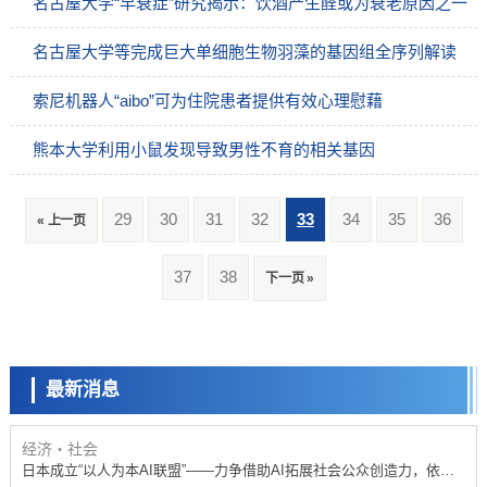
名古屋大学“早衰症”研究揭示：饮酒产生醛或为衰老原因之一
名古屋大学等完成巨大单细胞生物羽藻的基因组全序列解读
索尼机器人“aibo”可为住院患者提供有效心理慰藉
熊本大学利用小鼠发现导致男性不育的相关基因
29
30
31
32
33
34
35
36
« 上一页
政策
37
38
下一页 »
日本科研费增设国际共同研究强化新类别，促进青年研究人员赴海外开
展研究
科学研究
京都大学高效生成光的构成单元“光子”，可应用于量子计算机
最新消息
科学研究
开发出300亿年仅误差1秒的光晶格钟，构建网络将其打造为下一代社会
基础设施
经济・社会
日本成立“以人为本AI联盟”——力争借助AI拓展社会公众创造力，依托