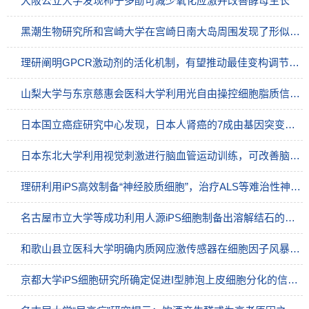
大阪公立大学发现柿子多酚可减少氧化应激并改善酵母生长
黑潮生物研究所和宫崎大学在宫崎日南大岛周围发现了形似牛第三胃的新种珊瑚
理研阐明GPCR激动剂的活化机制，有望推动最佳变构调节剂的开发
山梨大学与东京慈惠会医科大学利用光自由操控细胞脂质信号，可加强记忆形成
日本国立癌症研究中心发现，日本人肾癌的7成由基因突变引起
日本东北大学利用视觉刺激进行脑血管运动训练，可改善脑部血液流动
理研利用iPS高效制备“神经胶质细胞”，治疗ALS等难治性神经疾病的关键
名古屋市立大学等成功利用人源iPS细胞制备出溶解结石的巨噬细胞
和歌山县立医科大学明确内质网应激传感器在细胞因子风暴中的作用，为开发新型炎症控制药物提供线索
京都大学iPS细胞研究所确定促进I型肺泡上皮细胞分化的信号通路，有望推动肺部疾病治疗药物的开发