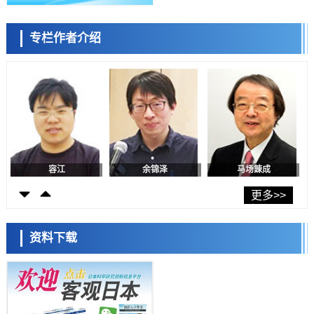
日本生成式AI使用者占比一年内翻倍，但与中美德仍有较大差距
政策
专栏作者介绍
日本修订首都直下型地震紧急对策：目标为死亡人数至少减半，重点强
陈小牧
李鸥
安宁
化火灾防控
科学研究
福井大学发现细胞记忆过往并抑制反应的机制，阐明即便DNA相同反应
迥异之谜
科学研究
神户大学确认口服癌症疫苗B440单药给药的安全性，在转移性尿路上皮
癌患者中开展临床试验
政策
日本发布《令和8年版科学技术与创新白皮书》，解读第七期基本计划
首年度政策方向
容江
余锦泽
马场錬成
科学研究
东京大学发现可诱导细胞死亡的新型信使物质
更多>>
科学研究
东京都健康长寿医疗中心跨器官揭示衰老过程中的糖链变化
资料下载
科学研究
产总研无需石油利用松脂制备石墨前驱体，可作为电池电极材料
日本科学未来馆 科学交
科学研究
流员
东京大学和海上保安厅等发现南海海槽沿线板块边界锁定状态存在区域