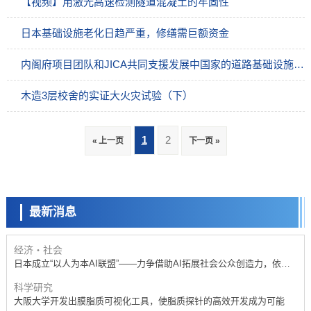
【视频】用激光高速检测隧道混凝土的牢固性
日本基础设施老化日趋严重，修缮需巨额资金
内阁府项目团队和JICA共同支援发展中国家的道路基础设施维护管理工作
木造3层校舍的实证大火灾试验（下）
政策
1
2
« 上一页
下一页 »
日本科研费增设国际共同研究强化新类别，促进青年研究人员赴海外开
展研究
科学研究
京都大学高效生成光的构成单元“光子”，可应用于量子计算机
最新消息
科学研究
开发出300亿年仅误差1秒的光晶格钟，构建网络将其打造为下一代社会
基础设施
经济・社会
日本成立“以人为本AI联盟”——力争借助AI拓展社会公众创造力，依托
产学合作推进研发
科学研究
大阪大学开发出膜脂质可视化工具，使脂质探针的高效开发成为可能