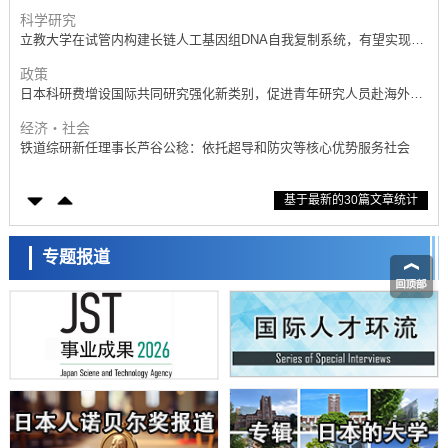
科学研究
立教大学在试管内构建长链人工基因组DNA自我复制系统，有望实现携
带大量基因的人工细胞
政策
日本科研费增设国际共同研究强化新类别，促进青年研究人员赴海外开
展研究
经济・社会
铁道综研新任理事长芦谷公稔：依托超导和防灾等核心优势服务社会
科学研究
基于最新的30篇文章统计
东京大学通过叶绿体基因组编辑技术强化碳固定酶，成功提高光合作用
能力与生产力
科学研究
藤田医科大学等成功鉴定出非结核分枝杆菌生存的必需基因，首次揭示
专题报道
该基因的必要性因菌株而异
经济・社会
【AI法下篇】如何应对AI的不可控性——中央大学平野晋教授专访
科学研究
日本学术会议：为保持土壤健康应采取哪些措施？探讨土壤保护与强化
的具体对策
科学研究
大阪大学开发基于水氢键网络的温度预测新方法，AI从分子排列信息中
高精度解读