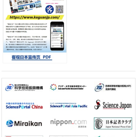
日元
科学研究
千叶大学鉴定出导致难治性疾病“肺高血压症”恶化的蛋白质“MYL9/12”，
会引发血管结构恶化
小岩井忠道
泷川 进
戴维
科学研究
京都大学高效生成光的构成单元“光子”，可应用于量子计算机
科学研究
开发出300亿年仅误差1秒的光晶格钟，构建网络将其打造为下一代社会
基础设施
经济・社会
日本成立“以人为本AI联盟”——力争借助AI拓展社会公众创造力，依托
产学合作推进研发
科学研究
大阪大学开发出膜脂质可视化工具，使脂质探针的高效开发成为可能
科学研究
立教大学在试管内构建长链人工基因组DNA自我复制系统，有望实现携
带大量基因的人工细胞
政策
日本科研费增设国际共同研究强化新类别，促进青年研究人员赴海外开
展研究
科学研究
京都大学高效生成光的构成单元“光子”，可应用于量子计算机