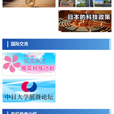
经济・社会
【AI法上篇】如何对“将人生交给AI”保持危机感——中央大学平野晋教
授专访
科学研究
庆应义塾大学阐明脑内“游击手”小胶质细胞包裹保护受损神经细胞的机
制，有望用于开发阿尔茨海默病等疾病疗法
科学研究
日本东北大学与横滨橡胶全球首次从纳米尺度揭示橡胶—黄铜粘接界面
日本科学未来馆 科学交
劣化抑制机制，为提升轮胎安全性与耐久性的材料设计开辟道路
流员
科学研究
国际交流
近畿大学等发现植物染料“日本茜”的红色成分可抑制老化与炎症，有望
成为新型功能性材料
科学研究
群马大学开发针对难治性癫痫的新型基因疗法，利用超小型GAD67启动
子抑制发作
科学研究
九州大学揭示夜间眼压升高机制：两种激素波动叠加所致
小岩井忠道
泷川 进
戴维
科学研究
东京都产技研采用新手法开发出可稳定工作至300℃的介电材料，已验
证电容器可在汽车发动机等高温环境下工作
经济・社会
日本生成式AI使用者占比一年内翻倍，但与中美德仍有较大差距
政策