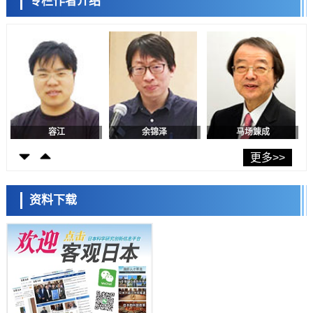
专栏作者介绍
日本修订首都直下型地震紧急对策：目标为死亡人数至少减半，重点强
陈小牧
李鸥
安宁
化火灾防控
科学研究
福井大学发现细胞记忆过往并抑制反应的机制，阐明即便DNA相同反应
迥异之谜
科学研究
神户大学确认口服癌症疫苗B440单药给药的安全性，在转移性尿路上皮
癌患者中开展临床试验
政策
日本发布《令和8年版科学技术与创新白皮书》，解读第七期基本计划
首年度政策方向
容江
余锦泽
马场錬成
科学研究
东京大学发现可诱导细胞死亡的新型信使物质
更多>>
科学研究
东京都健康长寿医疗中心跨器官揭示衰老过程中的糖链变化
资料下载
科学研究
产总研无需石油利用松脂制备石墨前驱体，可作为电池电极材料
日本科学未来馆 科学交
科学研究
流员
东京大学和海上保安厅等发现南海海槽沿线板块边界锁定状态存在区域
差异
政策
日本第2次医疗研究开发调整费，根据一线实际情况和需求分配99.3亿