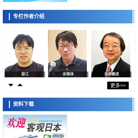
日本发布《令和8年版科学技术与创新白皮书》，解读第七期基本计划
首年度政策方向
科学研究
专栏作者介绍
东京大学发现可诱导细胞死亡的新型信使物质
陈小牧
李鸥
安宁
科学研究
东京都健康长寿医疗中心跨器官揭示衰老过程中的糖链变化
科学研究
产总研无需石油利用松脂制备石墨前驱体，可作为电池电极材料
科学研究
东京大学和海上保安厅等发现南海海槽沿线板块边界锁定状态存在区域
差异
容江
余锦泽
马场錬成
政策
日本第2次医疗研究开发调整费，根据一线实际情况和需求分配99.3亿
更多>>
日元
科学研究
千叶大学鉴定出导致难治性疾病“肺高血压症”恶化的蛋白质“MYL9/12”，
资料下载
会引发血管结构恶化
科学研究
京都大学高效生成光的构成单元“光子”，可应用于量子计算机
日本科学未来馆 科学交
科学研究
流员
用数理模型诠释慢性荨麻疹的发病机理，借助数学的力量实现个体化最