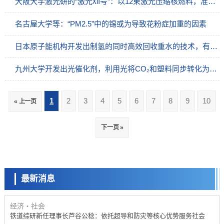
大阪大学激光研的“激光Ⅻ号”：以12束激光压缩核燃料，准备核聚变
名古屋大学等：“PM2.5”中的锡或为导致花粉症加重的因素
日本原子能机构开发出制氢的同时高效回收重水的技术，有望摆脱进口依赖
九州大学开发出光催化剂，利用光将CO₂和塑料同步转化为化学品
1
2
3
4
5
6
7
8
9
10
« 上一页
经济・社会
下一页 »
【AI法下篇】如何应对AI的不可控性——中央大学平野晋教授专访
科学研究
【JST事业成果】开发低成本与低功耗的新型AI处理器
最新消息
政策
日本科研费增设国际共同研究强化新类别，促进青年研究人员赴海外开
展研究
经济・社会
铁道综研新任理事长芦谷公稔：依托超导和防灾等核心优势服务社会