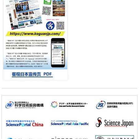
佳治疗
科学研究
【JST事业成果】发现室温下工作的交替磁体
科学研究
夜景也能清晰呈现在纸上——日本“铁路摄影迷”教授研发新技术
小岩井忠道
泷川 进
戴维
科学研究
【JST事业成果】开发低成本与低功耗的新型AI处理器
政策
日本科研费增设国际共同研究强化新类别，促进青年研究人员赴海外开
展研究
经济・社会
铁道综研新任理事长芦谷公稔：依托超导和防灾等核心优势服务社会
科学研究
东京大学通过叶绿体基因组编辑技术强化碳固定酶，成功提高光合作用
能力与生产力
科学研究
藤田医科大学等成功鉴定出非结核分枝杆菌生存的必需基因，首次揭示
该基因的必要性因菌株而异
经济・社会
【AI法下篇】如何应对AI的不可控性——中央大学平野晋教授专访