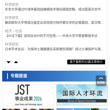
科学研究
东京大学通过叶绿体基因组编辑技术强化碳固定酶，成功提高光合作用
能力与生产力
科学研究
藤田医科大学等成功鉴定出非结核分枝杆菌生存的必需基因，首次揭示
该基因的必要性因菌株而异
经济・社会
【AI法下篇】如何应对AI的不可控性——中央大学平野晋教授专访
科学研究
日本学术会议：为保持土壤健康应采取哪些措施？探讨土壤保护与强化
的具体对策
科学研究
基于最新的30篇文章统计
大阪大学开发基于水氢键网络的温度预测新方法，AI从分子排列信息中
高精度解读
经济・社会
【AI法上篇】如何对“将人生交给AI”保持危机感——中央大学平野晋教
专题报道
授专访
科学研究
庆应义塾大学阐明脑内“游击手”小胶质细胞包裹保护受损神经细胞的机
制，有望用于开发阿尔茨海默病等疾病疗法
科学研究
日本东北大学与横滨橡胶全球首次从纳米尺度揭示橡胶—黄铜粘接界面
劣化抑制机制，为提升轮胎安全性与耐久性的材料设计开辟道路