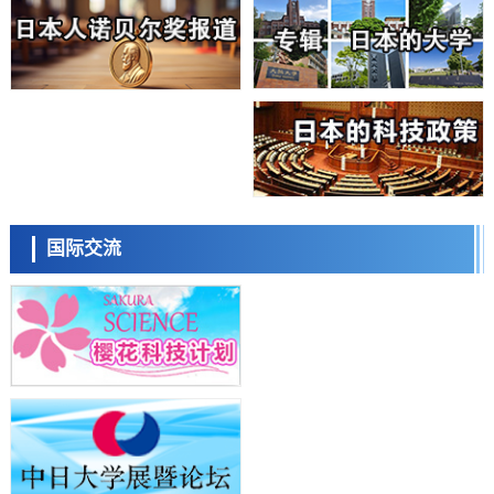
科学研究
近畿大学等发现植物染料“日本茜”的红色成分可抑制老化与炎症，有望
成为新型功能性材料
科学研究
群马大学开发针对难治性癫痫的新型基因疗法，利用超小型GAD67启动
子抑制发作
科学研究
九州大学揭示夜间眼压升高机制：两种激素波动叠加所致
科学研究
东京都产技研采用新手法开发出可稳定工作至300℃的介电材料，已验
日本科学未来馆 科学交
证电容器可在汽车发动机等高温环境下工作
流员
经济・社会
国际交流
日本生成式AI使用者占比一年内翻倍，但与中美德仍有较大差距
政策
日本修订首都直下型地震紧急对策：目标为死亡人数至少减半，重点强
化火灾防控
科学研究
福井大学发现细胞记忆过往并抑制反应的机制，阐明即便DNA相同反应
小岩井忠道
泷川 进
戴维
迥异之谜
科学研究
神户大学确认口服癌症疫苗B440单药给药的安全性，在转移性尿路上皮
癌患者中开展临床试验
政策