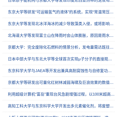
日本原子能机构与京都大学等发现印度尼西亚热带的泥炭地碳库面临崩溃危机
东京大学等研发“可运输氢气的液体”的系统，实现“常温常压运输”的新未来
东京大学等发现北冰洋海冰的减少导致藻类入侵，或将影响氮磷循环
北海道大学等发现富士山在降雨时会山体膨胀，原因是雨水渗入地层缝隙
京都大学：完全废除化石燃料的情景分析，发电量需达既往的1.6～1.8倍
日本中部大学与东北大学等全球首次实现μ子分子的直接观测，向μ子催化核聚变迈进
东京科学大学与JAEA等开发出兼具高耐腐蚀性与自修复功能的新型合金，助力实现加速器驱动型次临界反应堆
京都大学等研发出可量化红树林减弱海啸及巨浪效果的数值模型
利用超级计算机“富岳”重现台风急剧增强过程，以100米超高分辨率直接计算微小涡旋
高知工科大学与东京科学大学开发出多元素催化剂，将废塑料转化为甲酸