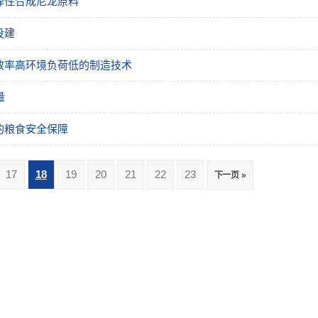
择性合成尼龙原料
投建
效率高环境负荷低的制造技术
量
的粮食安全保障
17
18
19
20
21
22
23
下一页 »