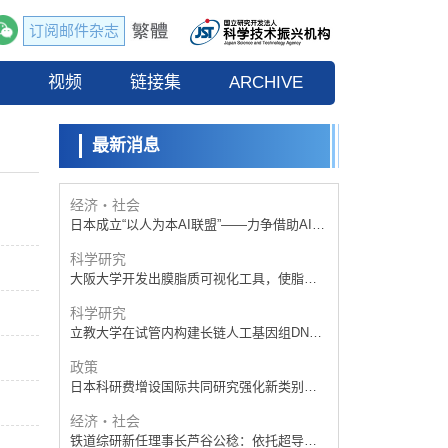
订阅邮件杂志
政策
日本科研费增设国际共同研究强化新类别，
流
视频
促进青年研究人员赴海外开展研究
链接集
ARCHIVE
科学研究
京都大学高效生成光的构成单元“光子”，可应
用于量子计算机
最新消息
科学研究
开发出300亿年仅误差1秒的光晶格钟，构建
网络将其打造为下一代社会基础设施
经济・社会
日本成立“以人为本AI联盟”——力争借助AI拓
展社会公众创造力，依托产学合作推进研发
科学研究
大阪大学开发出膜脂质可视化工具，使脂质
探针的高效开发成为可能
科学研究
立教大学在试管内构建长链人工基因组DNA
自我复制系统，有望实现携带大量基因的人
政策
工细胞
日本科研费增设国际共同研究强化新类别，
促进青年研究人员赴海外开展研究
经济・社会
铁道综研新任理事长芦谷公稔：依托超导和