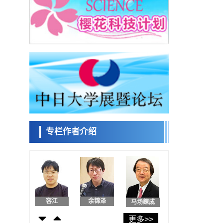
日本发布《令和8年版科学技术与创新白皮
书》，解读第七期基本计划首年度政策方向
科学研究
东京大学发现可诱导细胞死亡的新型信使物
日本科学未
质
来馆 科学交
科学研究
流员
东京都健康长寿医疗中心跨器官揭示衰老过
程中的糖链变化
科学研究
产总研无需石油利用松脂制备石墨前驱体，
小岩井忠道
泷川 进
戴维
可作为电池电极材料
科学研究
东京大学和海上保安厅等发现南海海槽沿线
板块边界锁定状态存在区域差异
专栏作者介绍
政策
日本第2次医疗研究开发调整费，根据一线实
陈小牧
安宁
李鸥
际情况和需求分配99.3亿日元
科学研究
千叶大学鉴定出导致难治性疾病“肺高血压症”
恶化的蛋白质“MYL9/12”，会引发血管结构恶
科学研究
化
京都大学高效生成光的构成单元“光子”，可应
容江
余锦泽
马场錬成
用于量子计算机
科学研究
更多>>
开发出300亿年仅误差1秒的光晶格钟，构建