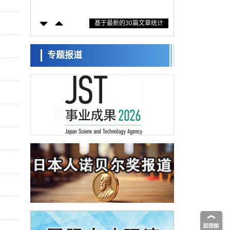
防灾等核心优势服务社会
科学研究
基于最新的30篇文章统计
东京大学通过叶绿体基因组编辑技术强化碳
固定酶，成功提高光合作用能力与生产力
科学研究
藤田医科大学等成功鉴定出非结核分枝杆菌
专题报道
生存的必需基因，首次揭示该基因的必要性
经济・社会
因菌株而异
【AI法下篇】如何应对AI的不可控性——中
央大学平野晋教授专访
科学研究
日本学术会议：为保持土壤健康应采取哪些
措施？探讨土壤保护与强化的具体对策
科学研究
大阪大学开发基于水氢键网络的温度预测新
方法，AI从分子排列信息中高精度解读
经济・社会
【AI法上篇】如何对“将人生交给AI”保持危机
感——中央大学平野晋教授专访
科学研究
庆应义塾大学阐明脑内“游击手”小胶质细胞包
裹保护受损神经细胞的机制，有望用于开发
科学研究
阿尔茨海默病等疾病疗法
日本东北大学与横滨橡胶全球首次从纳米尺
度揭示橡胶—黄铜粘接界面劣化抑制机制，