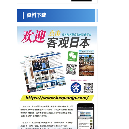
网络将其打造为下一代社会基础设施
经济・社会
资料下载
日本成立“以人为本AI联盟”——力争借助AI拓
日本科学未
展社会公众创造力，依托产学合作推进研发
来馆 科学交
科学研究
流员
大阪大学开发出膜脂质可视化工具，使脂质
探针的高效开发成为可能
科学研究
立教大学在试管内构建长链人工基因组DNA
小岩井忠道
泷川 进
戴维
自我复制系统，有望实现携带大量基因的人
政策
工细胞
日本科研费增设国际共同研究强化新类别，
促进青年研究人员赴海外开展研究
科学研究
京都大学高效生成光的构成单元“光子”，可应
用于量子计算机
科学研究
开发出300亿年仅误差1秒的光晶格钟，构建
网络将其打造为下一代社会基础设施
经济・社会
日本成立“以人为本AI联盟”——力争借助AI拓
展社会公众创造力，依托产学合作推进研发
科学研究
大阪大学开发出膜脂质可视化工具，使脂质