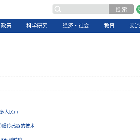
政策
科学研究
经济・社会
教育
交
多人民币
薄膜传感器的技术
.5预测精度