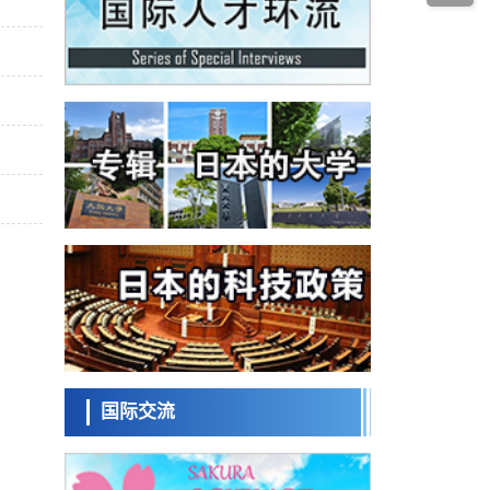
科学研究
为提升轮胎安全性与耐久性的材料设计开辟
道路
近畿大学等发现植物染料“日本茜”的红色成分
可抑制老化与炎症，有望成为新型功能性材
科学研究
料
群马大学开发针对难治性癫痫的新型基因疗
法，利用超小型GAD67启动子抑制发作
科学研究
九州大学揭示夜间眼压升高机制：两种激素
波动叠加所致
科学研究
东京都产技研采用新手法开发出可稳定工作
至300℃的介电材料，已验证电容器可在汽车
经济・社会
发动机等高温环境下工作
日本生成式AI使用者占比一年内翻倍，但与
中美德仍有较大差距
政策
日本修订首都直下型地震紧急对策：目标为
死亡人数至少减半，重点强化火灾防控
科学研究
福井大学发现细胞记忆过往并抑制反应的机
制，阐明即便DNA相同反应迥异之谜
国际交流
科学研究
神户大学确认口服癌症疫苗B440单药给药的
安全性，在转移性尿路上皮癌患者中开展临
政策
床试验