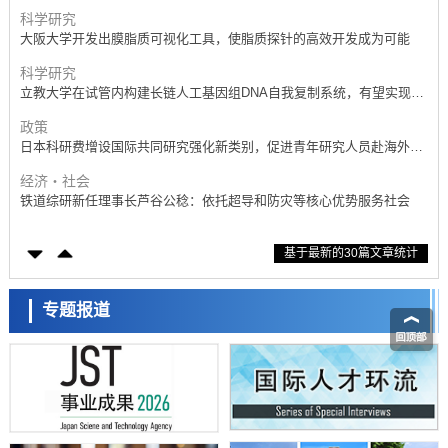
产学合作推进研发
科学研究
大阪大学开发出膜脂质可视化工具，使脂质探针的高效开发成为可能
科学研究
立教大学在试管内构建长链人工基因组DNA自我复制系统，有望实现携
带大量基因的人工细胞
政策
日本科研费增设国际共同研究强化新类别，促进青年研究人员赴海外开
展研究
经济・社会
铁道综研新任理事长芦谷公稔：依托超导和防灾等核心优势服务社会
科学研究
基于最新的30篇文章统计
东京大学通过叶绿体基因组编辑技术强化碳固定酶，成功提高光合作用
能力与生产力
科学研究
藤田医科大学等成功鉴定出非结核分枝杆菌生存的必需基因，首次揭示
专题报道
该基因的必要性因菌株而异
经济・社会
【AI法下篇】如何应对AI的不可控性——中央大学平野晋教授专访
科学研究
日本学术会议：为保持土壤健康应采取哪些措施？探讨土壤保护与强化
的具体对策