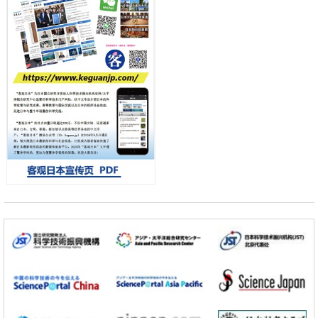
差异
政策
日本第2次医疗研究开发调整费，根据一线实际情况和需求分配99.3亿
日元
科学研究
千叶大学鉴定出导致难治性疾病“肺高血压症”恶化的蛋白质“MYL9/12”，
会引发血管结构恶化
小岩井忠道
泷川 进
戴维
科学研究
京都大学高效生成光的构成单元“光子”，可应用于量子计算机
科学研究
开发出300亿年仅误差1秒的光晶格钟，构建网络将其打造为下一代社会
基础设施
经济・社会
日本成立“以人为本AI联盟”——力争借助AI拓展社会公众创造力，依托
产学合作推进研发
科学研究
大阪大学开发出膜脂质可视化工具，使脂质探针的高效开发成为可能
科学研究
立教大学在试管内构建长链人工基因组DNA自我复制系统，有望实现携
带大量基因的人工细胞
政策
日本科研费增设国际共同研究强化新类别，促进青年研究人员赴海外开
展研究