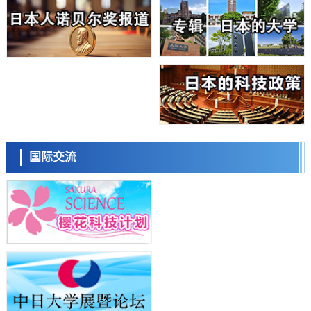
科学研究
大阪大学开发基于水氢键网络的温度预测新方法，AI从分子排列信息中
高精度解读
经济・社会
【AI法上篇】如何对“将人生交给AI”保持危机感——中央大学平野晋教
授专访
科学研究
庆应义塾大学阐明脑内“游击手”小胶质细胞包裹保护受损神经细胞的机
制，有望用于开发阿尔茨海默病等疾病疗法
科学研究
日本东北大学与横滨橡胶全球首次从纳米尺度揭示橡胶—黄铜粘接界面
日本科学未来馆 科学交
劣化抑制机制，为提升轮胎安全性与耐久性的材料设计开辟道路
流员
科学研究
国际交流
近畿大学等发现植物染料“日本茜”的红色成分可抑制老化与炎症，有望
成为新型功能性材料
科学研究
群马大学开发针对难治性癫痫的新型基因疗法，利用超小型GAD67启动
子抑制发作
科学研究
九州大学揭示夜间眼压升高机制：两种激素波动叠加所致
小岩井忠道
泷川 进
戴维
科学研究
东京都产技研采用新手法开发出可稳定工作至300℃的介电材料，已验
证电容器可在汽车发动机等高温环境下工作
经济・社会