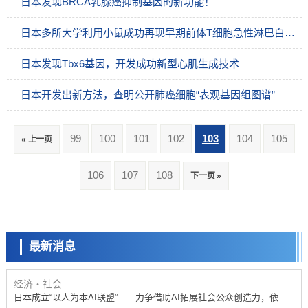
日本发现BRCA乳腺癌抑制基因的新功能！
日本多所大学利用小鼠成功再现早期前体T细胞急性淋巴白血病
日本发现Tbx6基因，开发成功新型心肌生成技术
日本开发出新方法，查明公开肺癌细胞“表观基因组图谱”
99
100
101
102
103
104
105
« 上一页
政策
106
107
108
下一页 »
日本科研费增设国际共同研究强化新类别，促进青年研究人员赴海外开
展研究
科学研究
京都大学高效生成光的构成单元“光子”，可应用于量子计算机
最新消息
科学研究
开发出300亿年仅误差1秒的光晶格钟，构建网络将其打造为下一代社会
基础设施
经济・社会
日本成立“以人为本AI联盟”——力争借助AI拓展社会公众创造力，依托