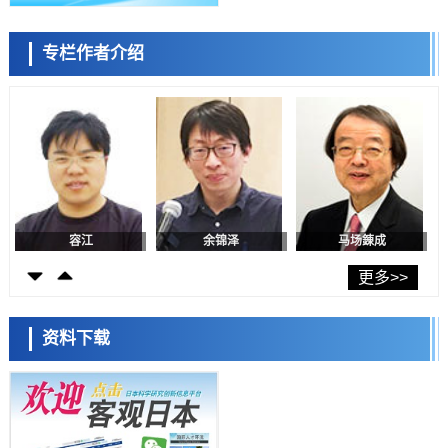
日本生成式AI使用者占比一年内翻倍，但与中美德仍有较大差距
政策
专栏作者介绍
日本修订首都直下型地震紧急对策：目标为死亡人数至少减半，重点强
陈小牧
李鸥
安宁
化火灾防控
科学研究
福井大学发现细胞记忆过往并抑制反应的机制，阐明即便DNA相同反应
迥异之谜
科学研究
神户大学确认口服癌症疫苗B440单药给药的安全性，在转移性尿路上皮
癌患者中开展临床试验
政策
日本发布《令和8年版科学技术与创新白皮书》，解读第七期基本计划
首年度政策方向
容江
余锦泽
马场錬成
科学研究
东京大学发现可诱导细胞死亡的新型信使物质
更多>>
科学研究
东京都健康长寿医疗中心跨器官揭示衰老过程中的糖链变化
资料下载
科学研究
产总研无需石油利用松脂制备石墨前驱体，可作为电池电极材料
日本科学未来馆 科学交
科学研究
流员
东京大学和海上保安厅等发现南海海槽沿线板块边界锁定状态存在区域