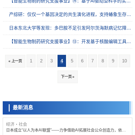
【智能生物制药研究支援事业】⑭：基于AI驱动型科学的实体肿瘤CAR-T细胞疗法的实用化开发
产综研：仅仅一个基因决定的共生演化进程，支持蝽象生存的共生大肠杆菌代谢基础
日本东北大学等发现：多巴胺不足引发阿尔茨海默病记忆障碍，有望利用多巴胺开发新疗法
【智能生物制药研究支援事业】⑬：开发基于核酸编辑工具的罕见难治性遗传疾病的治疗方法，实现“核酸编辑”直接修正基因突变的诊断治疗一体化的个性化医疗
1
2
3
4
5
6
7
8
9
10
« 上一页
政策
下一页 »
日本科研费增设国际共同研究强化新类别，促进青年研究人员赴海外开
展研究
科学研究
京都大学高效生成光的构成单元“光子”，可应用于量子计算机
最新消息
科学研究
开发出300亿年仅误差1秒的光晶格钟，构建网络将其打造为下一代社会
基础设施
经济・社会
日本成立“以人为本AI联盟”——力争借助AI拓展社会公众创造力，依托