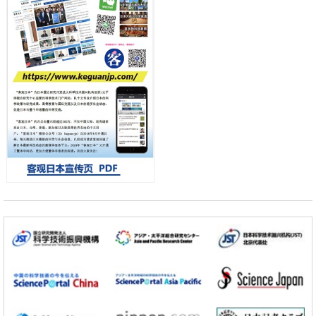
差异
政策
日本第2次医疗研究开发调整费，根据一线实际情况和需求分配99.3亿
日元
科学研究
千叶大学鉴定出导致难治性疾病“肺高血压症”恶化的蛋白质“MYL9/12”，
会引发血管结构恶化
小岩井忠道
泷川 进
戴维
科学研究
京都大学高效生成光的构成单元“光子”，可应用于量子计算机
科学研究
开发出300亿年仅误差1秒的光晶格钟，构建网络将其打造为下一代社会
基础设施
经济・社会
日本成立“以人为本AI联盟”——力争借助AI拓展社会公众创造力，依托
产学合作推进研发
科学研究
大阪大学开发出膜脂质可视化工具，使脂质探针的高效开发成为可能
科学研究
立教大学在试管内构建长链人工基因组DNA自我复制系统，有望实现携
带大量基因的人工细胞
政策
日本科研费增设国际共同研究强化新类别，促进青年研究人员赴海外开
展研究