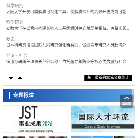
产学合作推进研发
科学研究
大阪大学开发出膜脂质可视化工具，使脂质探针的高效开发成为可能
科学研究
立教大学在试管内构建长链人工基因组DNA自我复制系统，有望实现携
带大量基因的人工细胞
政策
日本科研费增设国际共同研究强化新类别，促进青年研究人员赴海外开
展研究
经济・社会
铁道综研新任理事长芦谷公稔：依托超导和防灾等核心优势服务社会
科学研究
基于最新的30篇文章统计
东京大学通过叶绿体基因组编辑技术强化碳固定酶，成功提高光合作用
能力与生产力
科学研究
藤田医科大学等成功鉴定出非结核分枝杆菌生存的必需基因，首次揭示
专题报道
该基因的必要性因菌株而异
经济・社会
【AI法下篇】如何应对AI的不可控性——中央大学平野晋教授专访
科学研究
日本学术会议：为保持土壤健康应采取哪些措施？探讨土壤保护与强化
的具体对策