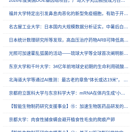
2026年度美国DOE基因组项目，广岛大学丸山教授成为日本唯一入选者
福井大学特定出引发鼻息肉恶化的新型免疫细胞，有助于开发新疗法
名古屋工业大学：日本国内大规模数据分析证实，中暑后白内障发病风险增至约2倍
日本统计数理研究所等发现，高血压治疗药物ARB可降低高龄者死亡风险
光照可加速霍乱弧菌的活动——琉球大学等全球首次阐明新型细菌能量调控途径
东京大学和千叶大学：34亿年前地球史初期的生命利用硫酸根离子呼吸
北海道大学等通过AI推测：最古老的章鱼“体长或达19米”， 拥有高等智慧的生物链顶端掠食者
京都府立医科大学与东京科学大学：mRNA在体内生成“小型抗体”，保护机体免受细菌毒素侵害
【智能生物制药研究支援事业】⑮：加速生物医药品研发的综合性支援，作为连接产官学的“枢纽”推进临床进阶
京都大学：肉食性捕食螨会避开植食性毛虫的爬痕产卵