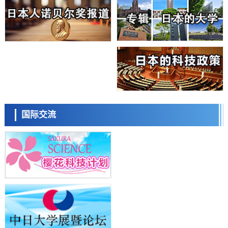
科学研究
大阪大学开发基于水氢键网络的温度预测新方法，AI从分子排列信息中
高精度解读
经济・社会
【AI法上篇】如何对“将人生交给AI”保持危机感——中央大学平野晋教
授专访
科学研究
庆应义塾大学阐明脑内“游击手”小胶质细胞包裹保护受损神经细胞的机
制，有望用于开发阿尔茨海默病等疾病疗法
科学研究
日本东北大学与横滨橡胶全球首次从纳米尺度揭示橡胶—黄铜粘接界面
日本科学未来馆 科学交
劣化抑制机制，为提升轮胎安全性与耐久性的材料设计开辟道路
流员
科学研究
国际交流
近畿大学等发现植物染料“日本茜”的红色成分可抑制老化与炎症，有望
成为新型功能性材料
科学研究
群马大学开发针对难治性癫痫的新型基因疗法，利用超小型GAD67启动
子抑制发作
科学研究
九州大学揭示夜间眼压升高机制：两种激素波动叠加所致
小岩井忠道
泷川 进
戴维
科学研究
东京都产技研采用新手法开发出可稳定工作至300℃的介电材料，已验
证电容器可在汽车发动机等高温环境下工作
经济・社会