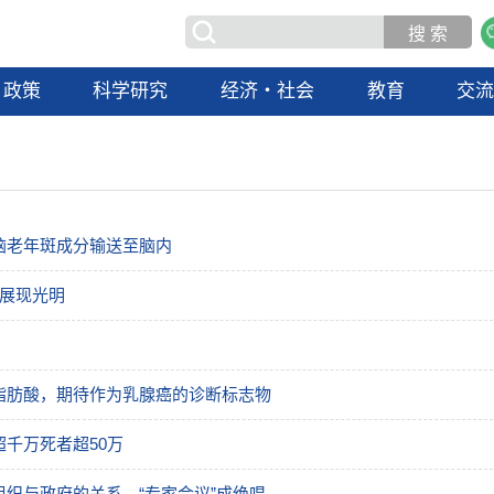
政策
科学研究
经济・社会
教育
交
脑老年斑成分输送至脑内
防展现光明
脂肪酸，期待作为乳腺癌的诊断标志物
千万死者超50万
织与政府的关系，“专家会议”成绝唱