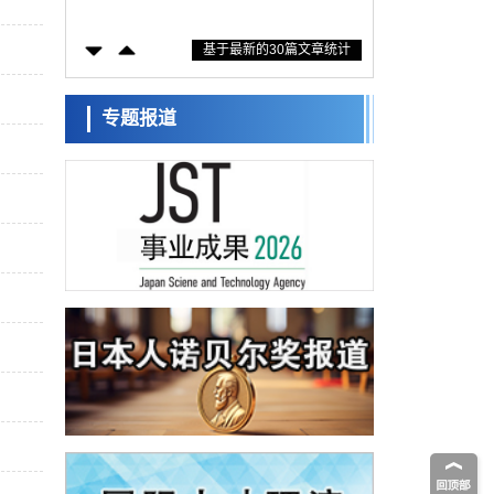
措施？探讨土壤保护与强化的具体对策
科学研究
基于最新的30篇文章统计
大阪大学开发基于水氢键网络的温度预测新
方法，AI从分子排列信息中高精度解读
经济・社会
【AI法上篇】如何对“将人生交给AI”保持危机
专题报道
感——中央大学平野晋教授专访
科学研究
庆应义塾大学阐明脑内“游击手”小胶质细胞包
裹保护受损神经细胞的机制，有望用于开发
科学研究
阿尔茨海默病等疾病疗法
日本东北大学与横滨橡胶全球首次从纳米尺
度揭示橡胶—黄铜粘接界面劣化抑制机制，
科学研究
为提升轮胎安全性与耐久性的材料设计开辟
道路
近畿大学等发现植物染料“日本茜”的红色成分
可抑制老化与炎症，有望成为新型功能性材
科学研究
料
群马大学开发针对难治性癫痫的新型基因疗
法，利用超小型GAD67启动子抑制发作
科学研究
九州大学揭示夜间眼压升高机制：两种激素
波动叠加所致
科学研究
东京都产技研采用新手法开发出可稳定工作
至300℃的介电材料，已验证电容器可在汽车