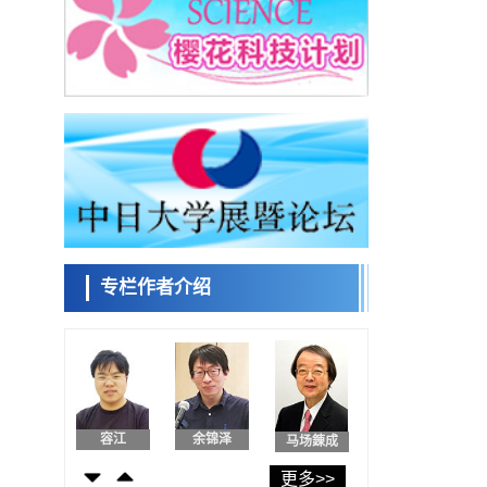
东京大学和海上保安厅等发现南海海槽沿线
板块边界锁定状态存在区域差异
政策
日本第2次医疗研究开发调整费，根据一线实
日本科学未
际情况和需求分配99.3亿日元
来馆 科学交
科学研究
流员
千叶大学鉴定出导致难治性疾病“肺高血压症”
恶化的蛋白质“MYL9/12”，会引发血管结构恶
科学研究
化
京都大学高效生成光的构成单元“光子”，可应
小岩井忠道
泷川 进
戴维
用于量子计算机
科学研究
用数理模型诠释慢性荨麻疹的发病机理，借
助数学的力量实现个体化最佳治疗
专栏作者介绍
科学研究
【JST事业成果】发现室温下工作的交替磁体
陈小牧
安宁
李鸥
科学研究
夜景也能清晰呈现在纸上——日本“铁路摄影
迷”教授研发新技术
科学研究
【JST事业成果】开发低成本与低功耗的新型
容江
余锦泽
马场錬成
AI处理器
政策
更多>>
日本科研费增设国际共同研究强化新类别，