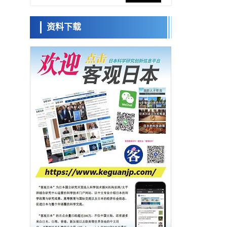
促进青年研究人员赴海外开展研究
经济・社会
资料下载
铁道综研新任理事长芦谷公稔：依托超导和
日本科学未
防灾等核心优势服务社会
来馆 科学交
科学研究
流员
东京大学通过叶绿体基因组编辑技术强化碳
固定酶，成功提高光合作用能力与生产力
科学研究
藤田医科大学等成功鉴定出非结核分枝杆菌
小岩井忠道
泷川 进
戴维
生存的必需基因，首次揭示该基因的必要性
经济・社会
因菌株而异
【AI法下篇】如何应对AI的不可控性——中
央大学平野晋教授专访
科学研究
【JST事业成果】开发低成本与低功耗的新型
AI处理器
政策
日本科研费增设国际共同研究强化新类别，
促进青年研究人员赴海外开展研究
经济・社会
铁道综研新任理事长芦谷公稔：依托超导和
防灾等核心优势服务社会
科学研究
东京大学通过叶绿体基因组编辑技术强化碳