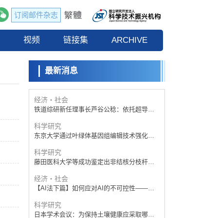
订阅邮件杂志
经济・社会
【AI法下篇】如何应对AI的不可控性——中
流
视频
央大学平野晋教授专访
链接集
ARCHIVE
科学研究
【JST事业成果】开发低成本与低功耗的新型
AI处理器
最新消息
政策
日本科研费增设国际共同研究强化新类别，
促进青年研究人员赴海外开展研究
经济・社会
铁道综研新任理事长芦谷公稔：依托超导和
防灾等核心优势服务社会
科学研究
东京大学通过叶绿体基因组编辑技术强化碳
固定酶，成功提高光合作用能力与生产力
科学研究
藤田医科大学等成功鉴定出非结核分枝杆菌
生存的必需基因，首次揭示该基因的必要性
经济・社会
因菌株而异
【AI法下篇】如何应对AI的不可控性——中
央大学平野晋教授专访
科学研究
日本学术会议：为保持土壤健康应采取哪些