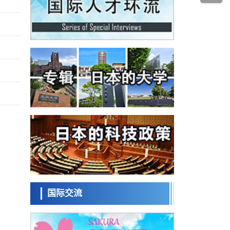
经济・社会
发动机等高温环境下工作
日本生成式AI使用者占比一年内翻倍，但与
中美德仍有较大差距
政策
日本修订首都直下型地震紧急对策：目标为
死亡人数至少减半，重点强化火灾防控
科学研究
福井大学发现细胞记忆过往并抑制反应的机
制，阐明即便DNA相同反应迥异之谜
科学研究
神户大学确认口服癌症疫苗B440单药给药的
安全性，在转移性尿路上皮癌患者中开展临
政策
床试验
日本发布《令和8年版科学技术与创新白皮
书》，解读第七期基本计划首年度政策方向
科学研究
东京大学发现可诱导细胞死亡的新型信使物
质
科学研究
东京都健康长寿医疗中心跨器官揭示衰老过
程中的糖链变化
国际交流
科学研究
产总研无需石油利用松脂制备石墨前驱体，
可作为电池电极材料
科学研究