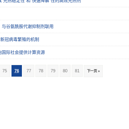
光热稳定性”和“快速降解”性的高效光热剂
：与谷氨酰胺代谢抑制剂联用
制新冠病毒繁殖的机制
向国际社会提供计算资源
75
76
77
78
79
80
81
下一页 »