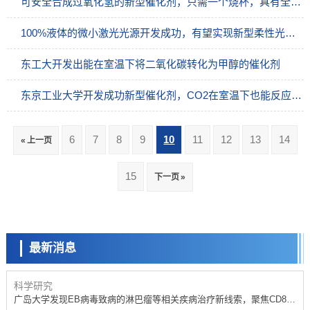
可安全合成过氧化氢的新型催化剂，只需一个烧杯，具有全球最高的反应效率
100%液体的微小激光光源开发成功，有望实现新型柔性光学元件
东工大开发出能在室温下将二氧化碳转化为甲醇的催化剂
东京工业大学开发成功新型催化剂，CO2在室温下也能反应合成化学原料
6
7
8
9
10
11
12
13
14
« 上一页
科学研究
15
下一页 »
开发出300亿年仅误差1秒的光晶格钟，构建网络将其打造为下一代社会
基础设施
科学研究
产总研无需石油利用松脂制备石墨前驱体，可作为电池电极材料
最新消息
政策
日本内阁会议通过《2026年综合创新战略》，将统筹推进科学研究与成
果转化
科学研究
广岛大学发现EB病毒致病的淋巴瘤等相关疾病治疗新线索，聚焦CD80