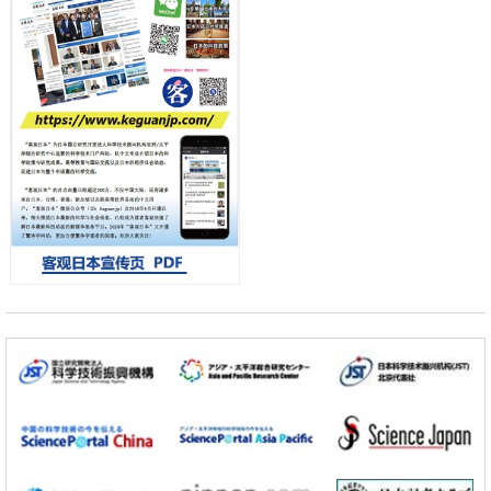
首年度政策方向
科学研究
东京大学发现可诱导细胞死亡的新型信使物质
科学研究
东京都健康长寿医疗中心跨器官揭示衰老过程中的糖链变化
小岩井忠道
泷川 进
戴维
科学研究
产总研无需石油利用松脂制备石墨前驱体，可作为电池电极材料
政策
日本内阁会议通过《2026年综合创新战略》，将统筹推进科学研究与成
果转化
科学研究
广岛大学发现EB病毒致病的淋巴瘤等相关疾病治疗新线索，聚焦CD80
抗体治疗可行性
科学研究
东京大学调查300多人MRI图像发现精神分裂症患者脑部外形特征——
苍白球外节部体积增大
科学研究
大阪大学通过探针表面分子修饰实现生物组织内微细脂质分布的可视
化，研发出面向单细胞质谱成像的新技术
科学研究
开发出300亿年仅误差1秒的光晶格钟，构建网络将其打造为下一代社会
基础设施