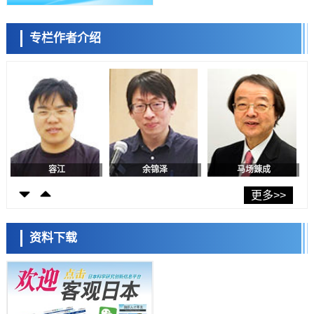
近畿大学等发现植物染料“日本茜”的红色成分可抑制老化与炎症，有望
成为新型功能性材料
科学研究
专栏作者介绍
群马大学开发针对难治性癫痫的新型基因疗法，利用超小型GAD67启动
陈小牧
李鸥
安宁
子抑制发作
科学研究
九州大学揭示夜间眼压升高机制：两种激素波动叠加所致
科学研究
东京都产技研采用新手法开发出可稳定工作至300℃的介电材料，已验
证电容器可在汽车发动机等高温环境下工作
经济・社会
日本生成式AI使用者占比一年内翻倍，但与中美德仍有较大差距
容江
余锦泽
马场錬成
政策
日本修订首都直下型地震紧急对策：目标为死亡人数至少减半，重点强
更多>>
化火灾防控
科学研究
福井大学发现细胞记忆过往并抑制反应的机制，阐明即便DNA相同反应
资料下载
迥异之谜
科学研究
神户大学确认口服癌症疫苗B440单药给药的安全性，在转移性尿路上皮
癌患者中开展临床试验
日本科学未来馆 科学交
政策
流员
日本发布《令和8年版科学技术与创新白皮书》，解读第七期基本计划