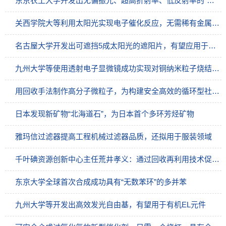
东京农工大学开发出无偏振光、超高折射率、低反射率的“超构表面”新材料
关西学院大等利用太阳光实现电子催化反应，无需稀有金属室温下反应
名古屋大学开发出可遮挡5成太阳光的遮阳片，有望应用于汽车及建筑领域
九州大学等使用透射电子显微镜成功实现对铜纳米粒子烧结过程的四维测量
用回收手法制作高分子微粒子，为构建安全高效的循环型社会做贡献
日本发现新矿物“北海道石”，为日本首个多环芳烃矿物
雅玛信过滤器提高工程机械过滤器品质，还拟用于服装领域
千叶碘资源创新中心主任荒井孝义：通过回收再利用技术促进碘资源循环
东京大学全球首次合成成功具有“无数苯环”的多并苯
九州大学等开发出高效发光自由基，有望用于有机EL元件