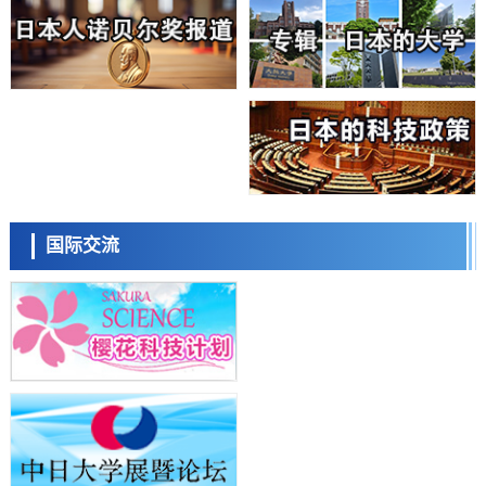
科学研究
东京大学通过叶绿体基因组编辑技术强化碳固定酶，成功提高光合作用
能力与生产力
科学研究
藤田医科大学等成功鉴定出非结核分枝杆菌生存的必需基因，首次揭示
该基因的必要性因菌株而异
经济・社会
【AI法下篇】如何应对AI的不可控性——中央大学平野晋教授专访
科学研究
日本学术会议：为保持土壤健康应采取哪些措施？探讨土壤保护与强化
日本科学未来馆 科学交
的具体对策
流员
科学研究
国际交流
大阪大学开发基于水氢键网络的温度预测新方法，AI从分子排列信息中
高精度解读
经济・社会
【AI法上篇】如何对“将人生交给AI”保持危机感——中央大学平野晋教
授专访
科学研究
庆应义塾大学阐明脑内“游击手”小胶质细胞包裹保护受损神经细胞的机
小岩井忠道
泷川 进
戴维
制，有望用于开发阿尔茨海默病等疾病疗法
科学研究
日本东北大学与横滨橡胶全球首次从纳米尺度揭示橡胶—黄铜粘接界面
劣化抑制机制，为提升轮胎安全性与耐久性的材料设计开辟道路
科学研究