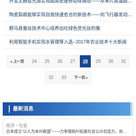
开发太赫兹光源实现超高密度移动体通信——从单片高温超导器件上成功发射圆偏光电磁波
陶瓷裂痕能够实现自我快速愈合的新技术——向飞行器发动机实现自我修复裂痕迈进一大步
群马县蚕丝技术中心培养出吐绿色荧光丝的蚕
利用智能手机实现水管理等入选--2017年农业技术十大新闻
24
25
26
27
28
29
30
31
« 上一页
政策
32
33
下一页 »
日本科研费增设国际共同研究强化新类别，促进青年研究人员赴海外开
展研究
科学研究
京都大学高效生成光的构成单元“光子”，可应用于量子计算机
最新消息
科学研究
开发出300亿年仅误差1秒的光晶格钟，构建网络将其打造为下一代社会
基础设施
经济・社会
日本成立“以人为本AI联盟”——力争借助AI拓展社会公众创造力，依托