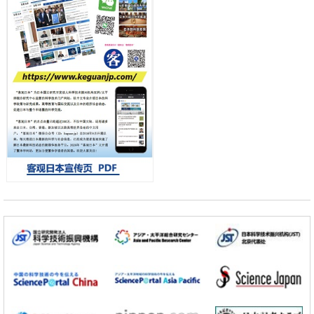
差异
政策
日本第2次医疗研究开发调整费，根据一线实际情况和需求分配99.3亿
日元
科学研究
千叶大学鉴定出导致难治性疾病“肺高血压症”恶化的蛋白质“MYL9/12”，
会引发血管结构恶化
小岩井忠道
泷川 进
戴维
科学研究
京都大学高效生成光的构成单元“光子”，可应用于量子计算机
科学研究
开发出300亿年仅误差1秒的光晶格钟，构建网络将其打造为下一代社会
基础设施
经济・社会
日本成立“以人为本AI联盟”——力争借助AI拓展社会公众创造力，依托
产学合作推进研发
科学研究
大阪大学开发出膜脂质可视化工具，使脂质探针的高效开发成为可能
科学研究
立教大学在试管内构建长链人工基因组DNA自我复制系统，有望实现携
带大量基因的人工细胞
政策
日本科研费增设国际共同研究强化新类别，促进青年研究人员赴海外开
展研究