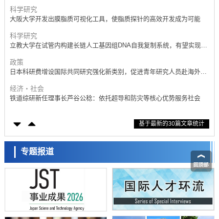
产学合作推进研发
科学研究
大阪大学开发出膜脂质可视化工具，使脂质探针的高效开发成为可能
科学研究
立教大学在试管内构建长链人工基因组DNA自我复制系统，有望实现携
带大量基因的人工细胞
政策
日本科研费增设国际共同研究强化新类别，促进青年研究人员赴海外开
展研究
经济・社会
铁道综研新任理事长芦谷公稔：依托超导和防灾等核心优势服务社会
科学研究
基于最新的30篇文章统计
东京大学通过叶绿体基因组编辑技术强化碳固定酶，成功提高光合作用
能力与生产力
科学研究
藤田医科大学等成功鉴定出非结核分枝杆菌生存的必需基因，首次揭示
专题报道
该基因的必要性因菌株而异
经济・社会
【AI法下篇】如何应对AI的不可控性——中央大学平野晋教授专访
科学研究
日本学术会议：为保持土壤健康应采取哪些措施？探讨土壤保护与强化
的具体对策