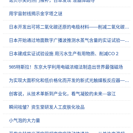
诺贝尔奖的热门候补，日本发现“准晶体超导”
用宇宙射线揭示金字塔之谜
日本开发出可将二氧化碳还原的电极材料——削减二氧化碳排量出现新方案
日本开始通过地面数字广播波推测水蒸气含量的实证试验——提高测量精度到皮秒
日本建成实证试验设施 用污水生产有用物质、削减CO２
985特斯拉！东京大学利用电磁浓缩法制造出世界最强磁场
为实现大面积化和低价格化而开发的新式光触媒板反应器——在1mm水深的反应器里实现水分解
创客说，从技术革新到产业化，看气凝胶的未来---容江
瞬间祛皱？资生堂研发人工皮肤化妆品
小气泡的大力量