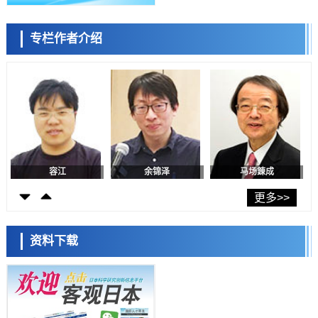
日本生成式AI使用者占比一年内翻倍，但与中美德仍有较大差距
政策
专栏作者介绍
日本修订首都直下型地震紧急对策：目标为死亡人数至少减半，重点强
陈小牧
李鸥
安宁
化火灾防控
科学研究
福井大学发现细胞记忆过往并抑制反应的机制，阐明即便DNA相同反应
迥异之谜
科学研究
神户大学确认口服癌症疫苗B440单药给药的安全性，在转移性尿路上皮
癌患者中开展临床试验
政策
日本发布《令和8年版科学技术与创新白皮书》，解读第七期基本计划
首年度政策方向
容江
余锦泽
马场錬成
科学研究
东京大学发现可诱导细胞死亡的新型信使物质
更多>>
科学研究
东京都健康长寿医疗中心跨器官揭示衰老过程中的糖链变化
资料下载
科学研究
产总研无需石油利用松脂制备石墨前驱体，可作为电池电极材料
日本科学未来馆 科学交
科学研究
流员
东京大学和海上保安厅等发现南海海槽沿线板块边界锁定状态存在区域