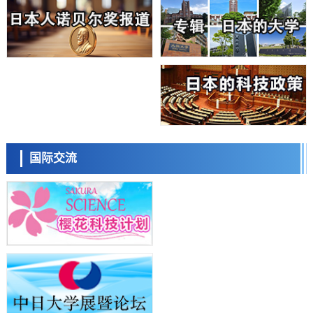
科学研究
大阪大学开发基于水氢键网络的温度预测新方法，AI从分子排列信息中
高精度解读
经济・社会
【AI法上篇】如何对“将人生交给AI”保持危机感——中央大学平野晋教
授专访
科学研究
庆应义塾大学阐明脑内“游击手”小胶质细胞包裹保护受损神经细胞的机
制，有望用于开发阿尔茨海默病等疾病疗法
科学研究
日本东北大学与横滨橡胶全球首次从纳米尺度揭示橡胶—黄铜粘接界面
日本科学未来馆 科学交
劣化抑制机制，为提升轮胎安全性与耐久性的材料设计开辟道路
流员
科学研究
国际交流
近畿大学等发现植物染料“日本茜”的红色成分可抑制老化与炎症，有望
成为新型功能性材料
科学研究
群马大学开发针对难治性癫痫的新型基因疗法，利用超小型GAD67启动
子抑制发作
科学研究
九州大学揭示夜间眼压升高机制：两种激素波动叠加所致
小岩井忠道
泷川 进
戴维
科学研究
东京都产技研采用新手法开发出可稳定工作至300℃的介电材料，已验
证电容器可在汽车发动机等高温环境下工作
经济・社会