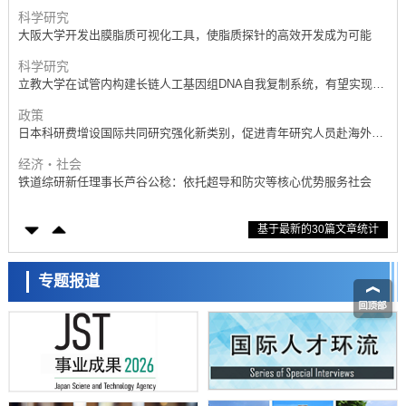
产学合作推进研发
科学研究
大阪大学开发出膜脂质可视化工具，使脂质探针的高效开发成为可能
科学研究
立教大学在试管内构建长链人工基因组DNA自我复制系统，有望实现携
带大量基因的人工细胞
政策
日本科研费增设国际共同研究强化新类别，促进青年研究人员赴海外开
展研究
经济・社会
铁道综研新任理事长芦谷公稔：依托超导和防灾等核心优势服务社会
科学研究
基于最新的30篇文章统计
东京大学通过叶绿体基因组编辑技术强化碳固定酶，成功提高光合作用
能力与生产力
科学研究
藤田医科大学等成功鉴定出非结核分枝杆菌生存的必需基因，首次揭示
专题报道
该基因的必要性因菌株而异
经济・社会
【AI法下篇】如何应对AI的不可控性——中央大学平野晋教授专访
科学研究
日本学术会议：为保持土壤健康应采取哪些措施？探讨土壤保护与强化
的具体对策