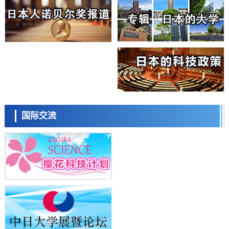
科学研究
大阪大学开发基于水氢键网络的温度预测新方法，AI从分子排列信息中
高精度解读
经济・社会
【AI法上篇】如何对“将人生交给AI”保持危机感——中央大学平野晋教
授专访
科学研究
庆应义塾大学阐明脑内“游击手”小胶质细胞包裹保护受损神经细胞的机
制，有望用于开发阿尔茨海默病等疾病疗法
科学研究
日本东北大学与横滨橡胶全球首次从纳米尺度揭示橡胶—黄铜粘接界面
日本科学未来馆 科学交
劣化抑制机制，为提升轮胎安全性与耐久性的材料设计开辟道路
流员
科学研究
国际交流
近畿大学等发现植物染料“日本茜”的红色成分可抑制老化与炎症，有望
成为新型功能性材料
科学研究
群马大学开发针对难治性癫痫的新型基因疗法，利用超小型GAD67启动
子抑制发作
科学研究
九州大学揭示夜间眼压升高机制：两种激素波动叠加所致
小岩井忠道
泷川 进
戴维
科学研究
东京都产技研采用新手法开发出可稳定工作至300℃的介电材料，已验
证电容器可在汽车发动机等高温环境下工作
经济・社会