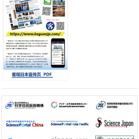
差异
政策
日本第2次医疗研究开发调整费，根据一线实际情况和需求分配99.3亿
日元
科学研究
千叶大学鉴定出导致难治性疾病“肺高血压症”恶化的蛋白质“MYL9/12”，
会引发血管结构恶化
小岩井忠道
泷川 进
戴维
科学研究
京都大学高效生成光的构成单元“光子”，可应用于量子计算机
科学研究
开发出300亿年仅误差1秒的光晶格钟，构建网络将其打造为下一代社会
基础设施
经济・社会
日本成立“以人为本AI联盟”——力争借助AI拓展社会公众创造力，依托
产学合作推进研发
科学研究
大阪大学开发出膜脂质可视化工具，使脂质探针的高效开发成为可能
科学研究
立教大学在试管内构建长链人工基因组DNA自我复制系统，有望实现携
带大量基因的人工细胞
政策
日本科研费增设国际共同研究强化新类别，促进青年研究人员赴海外开
展研究