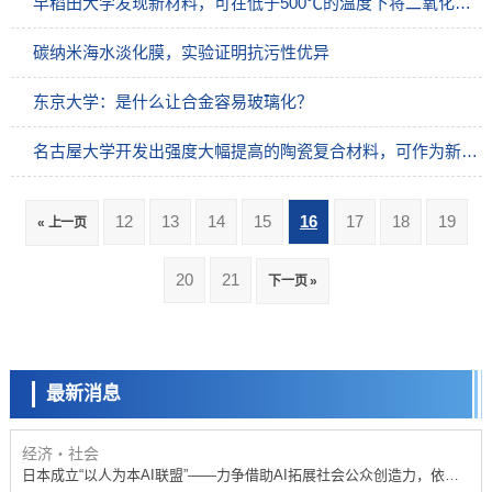
早稻田大学发现新材料，可在低于500℃的温度下将二氧化碳转化为资源
碳纳米海水淡化膜，实验证明抗污性优异
东京大学：是什么让合金容易玻璃化？
名古屋大学开发出强度大幅提高的陶瓷复合材料，可作为新一代切削工具
12
13
14
15
16
17
18
19
« 上一页
政策
20
21
下一页 »
日本科研费增设国际共同研究强化新类别，促进青年研究人员赴海外开
展研究
科学研究
京都大学高效生成光的构成单元“光子”，可应用于量子计算机
最新消息
科学研究
开发出300亿年仅误差1秒的光晶格钟，构建网络将其打造为下一代社会
基础设施
经济・社会
日本成立“以人为本AI联盟”——力争借助AI拓展社会公众创造力，依托