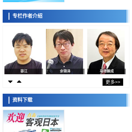
日本生成式AI使用者占比一年内翻倍，但与中美德仍有较大差距
政策
专栏作者介绍
日本修订首都直下型地震紧急对策：目标为死亡人数至少减半，重点强
陈小牧
李鸥
安宁
化火灾防控
科学研究
福井大学发现细胞记忆过往并抑制反应的机制，阐明即便DNA相同反应
迥异之谜
科学研究
神户大学确认口服癌症疫苗B440单药给药的安全性，在转移性尿路上皮
癌患者中开展临床试验
政策
日本发布《令和8年版科学技术与创新白皮书》，解读第七期基本计划
首年度政策方向
容江
余锦泽
马场錬成
科学研究
东京大学发现可诱导细胞死亡的新型信使物质
更多>>
科学研究
东京都健康长寿医疗中心跨器官揭示衰老过程中的糖链变化
资料下载
科学研究
产总研无需石油利用松脂制备石墨前驱体，可作为电池电极材料
日本科学未来馆 科学交
科学研究
流员
东京大学和海上保安厅等发现南海海槽沿线板块边界锁定状态存在区域