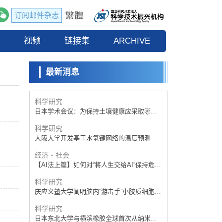
订阅邮件杂志
科学研究
庆应义塾大学阐明脑内“游击手”小胶质细胞包
流
视频
裹保护受损神经细胞的机制，有望用于开发
链接集
ARCHIVE
科学研究
阿尔茨海默病等疾病疗法
【JST事业成果】开发将激光加工速度提高
100万倍的新技术
最新消息
经济・社会
【AI法下篇】如何应对AI的不可控性——中
央大学平野晋教授专访
科学研究
日本学术会议：为保持土壤健康应采取哪些
措施？探讨土壤保护与强化的具体对策
科学研究
大阪大学开发基于水氢键网络的温度预测新
方法，AI从分子排列信息中高精度解读
经济・社会
【AI法上篇】如何对“将人生交给AI”保持危机
感——中央大学平野晋教授专访
科学研究
庆应义塾大学阐明脑内“游击手”小胶质细胞包
裹保护受损神经细胞的机制，有望用于开发
科学研究
阿尔茨海默病等疾病疗法
日本东北大学与横滨橡胶全球首次从纳米尺