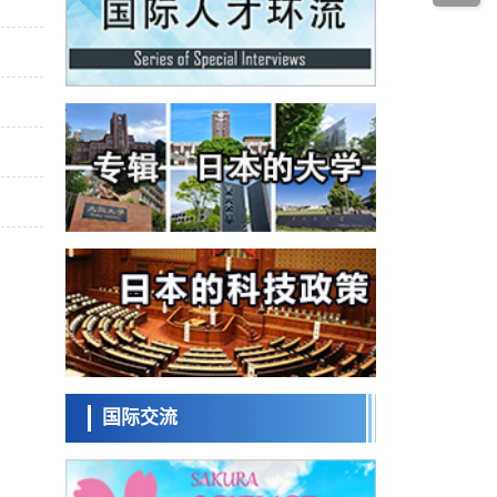
政策
床试验
日本发布《令和8年版科学技术与创新白皮
书》，解读第七期基本计划首年度政策方向
科学研究
东京大学发现可诱导细胞死亡的新型信使物
质
科学研究
东京都健康长寿医疗中心跨器官揭示衰老过
程中的糖链变化
科学研究
产总研无需石油利用松脂制备石墨前驱体，
可作为电池电极材料
科学研究
东京大学和海上保安厅等发现南海海槽沿线
板块边界锁定状态存在区域差异
政策
日本第2次医疗研究开发调整费，根据一线实
际情况和需求分配99.3亿日元
科学研究
千叶大学鉴定出导致难治性疾病“肺高血压症”
恶化的蛋白质“MYL9/12”，会引发血管结构恶
国际交流
科学研究
化
京都大学高效生成光的构成单元“光子”，可应
用于量子计算机
科学研究