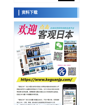
央大学平野晋教授专访
科学研究
资料下载
日本学术会议：为保持土壤健康应采取哪些
日本科学未
措施？探讨土壤保护与强化的具体对策
来馆 科学交
科学研究
流员
大阪大学开发基于水氢键网络的温度预测新
方法，AI从分子排列信息中高精度解读
经济・社会
【AI法上篇】如何对“将人生交给AI”保持危机
小岩井忠道
泷川 进
戴维
感——中央大学平野晋教授专访
科学研究
庆应义塾大学阐明脑内“游击手”小胶质细胞包
裹保护受损神经细胞的机制，有望用于开发
科学研究
阿尔茨海默病等疾病疗法
【JST事业成果】开发将激光加工速度提高
100万倍的新技术
经济・社会
【AI法下篇】如何应对AI的不可控性——中
央大学平野晋教授专访
科学研究
日本学术会议：为保持土壤健康应采取哪些
措施？探讨土壤保护与强化的具体对策
科学研究
大阪大学开发基于水氢键网络的温度预测新