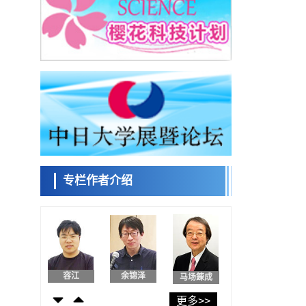
用数理模型诠释慢性荨麻疹的发病机理，借
助数学的力量实现个体化最佳治疗
科学研究
【JST事业成果】发现室温下工作的交替磁体
日本科学未
来馆 科学交
科学研究
流员
夜景也能清晰呈现在纸上——日本“铁路摄影
迷”教授研发新技术
科学研究
【JST事业成果】开发低成本与低功耗的新型
小岩井忠道
泷川 进
戴维
AI处理器
科学研究
东海大与东北大阐明炎症迁延的生理机制，
PAI-1抑制有望应用于炎症性疾病及组织再生
专栏作者介绍
科学研究
治疗
理研发现产生调节性T细胞的细胞操作方法，
陈小牧
安宁
李鸥
或可抑制对外来抗原的过度免疫应答
政策
日本企业的研发投资应转向新技术领域——
大和综研呼吁摆脱“中等技术国家陷阱”
科学研究
【JST事业成果】开发将激光加工速度提高
容江
余锦泽
马场錬成
100万倍的新技术
经济・社会
更多>>
【AI法下篇】如何应对AI的不可控性——中