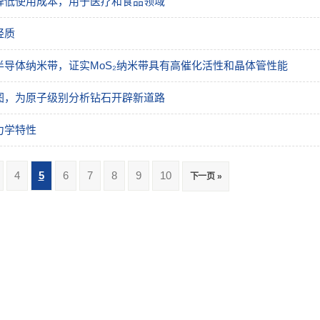
降低使用成本，用于医疗和食品领域
轻质
导体纳米带，证实MoS₂纳米带具有高催化活性和晶体管性能
图，为原子级别分析钻石开辟新道路
力学特性
4
5
6
7
8
9
10
下一页 »