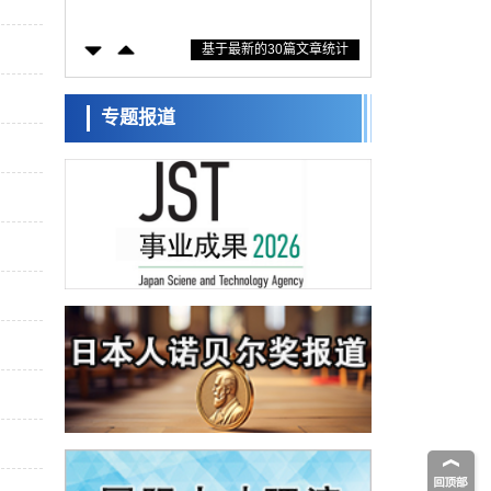
度揭示橡胶—黄铜粘接界面劣化抑制机制，
科学研究
为提升轮胎安全性与耐久性的材料设计开辟
基于最新的30篇文章统计
道路
近畿大学等发现植物染料“日本茜”的红色成分
可抑制老化与炎症，有望成为新型功能性材
科学研究
料
群马大学开发针对难治性癫痫的新型基因疗
专题报道
法，利用超小型GAD67启动子抑制发作
科学研究
九州大学揭示夜间眼压升高机制：两种激素
波动叠加所致
科学研究
东京都产技研采用新手法开发出可稳定工作
至300℃的介电材料，已验证电容器可在汽车
经济・社会
发动机等高温环境下工作
日本生成式AI使用者占比一年内翻倍，但与
中美德仍有较大差距
政策
日本修订首都直下型地震紧急对策：目标为
死亡人数至少减半，重点强化火灾防控
科学研究
福井大学发现细胞记忆过往并抑制反应的机
制，阐明即便DNA相同反应迥异之谜
科学研究
神户大学确认口服癌症疫苗B440单药给药的
安全性，在转移性尿路上皮癌患者中开展临