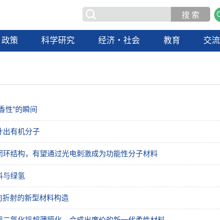
政策
科学研究
经济・社会
教育
交
香性”的瞬间
计出有机分子
闭环结构，有望通过光电刺激成为功能性分子材料
料与绿氢
向折射的新型材料构造
现二氧化钒超薄膜化，合成出廉价的新一代柔性材料