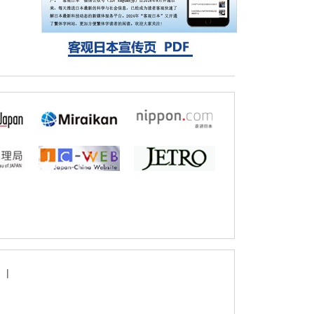
方法，AI从分子排列信息中高精度解读
经济・社会
【AI法上篇】如何对“将人生交给AI”保持危机
感——中央大学平野晋教授专访
|