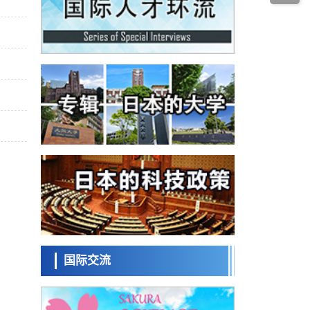
经济・社会
发动机等高温环境下工作
日本生成式AI使用者占比一年内翻倍，但与
中美德仍有较大差距
政策
日本修订首都直下型地震紧急对策：目标为
死亡人数至少减半，重点强化火灾防控
科学研究
福井大学发现细胞记忆过往并抑制反应的机
制，阐明即便DNA相同反应迥异之谜
科学研究
神户大学确认口服癌症疫苗B440单药给药的
安全性，在转移性尿路上皮癌患者中开展临
政策
床试验
日本发布《令和8年版科学技术与创新白皮
书》，解读第七期基本计划首年度政策方向
科学研究
东京大学发现可诱导细胞死亡的新型信使物
质
科学研究
东京都健康长寿医疗中心跨器官揭示衰老过
程中的糖链变化
国际交流
科学研究
产总研无需石油利用松脂制备石墨前驱体，
可作为电池电极材料
科学研究