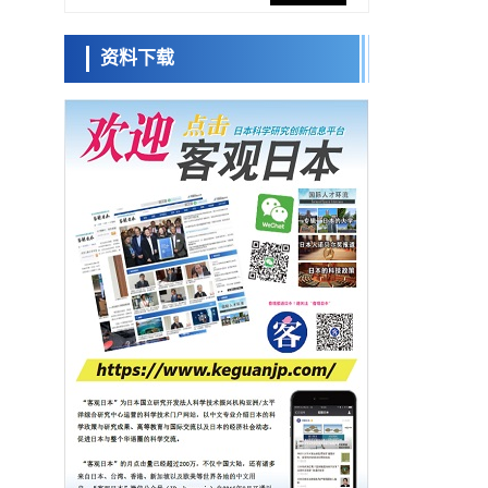
促进青年研究人员赴海外开展研究
经济・社会
资料下载
铁道综研新任理事长芦谷公稔：依托超导和
日本科学未
防灾等核心优势服务社会
来馆 科学交
科学研究
流员
东京大学通过叶绿体基因组编辑技术强化碳
固定酶，成功提高光合作用能力与生产力
科学研究
藤田医科大学等成功鉴定出非结核分枝杆菌
小岩井忠道
泷川 进
戴维
生存的必需基因，首次揭示该基因的必要性
经济・社会
因菌株而异
【AI法下篇】如何应对AI的不可控性——中
央大学平野晋教授专访
科学研究
【JST事业成果】开发低成本与低功耗的新型
AI处理器
政策
日本科研费增设国际共同研究强化新类别，
促进青年研究人员赴海外开展研究
经济・社会
铁道综研新任理事长芦谷公稔：依托超导和
防灾等核心优势服务社会
科学研究
东京大学通过叶绿体基因组编辑技术强化碳