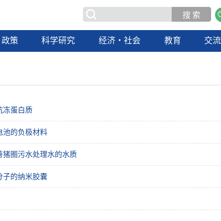
政策
科学研究
经济・社会
教育
交
抗冻蛋白质
电池的负极材料
善猪圈污水处理水的水质
分子的纳米胶囊