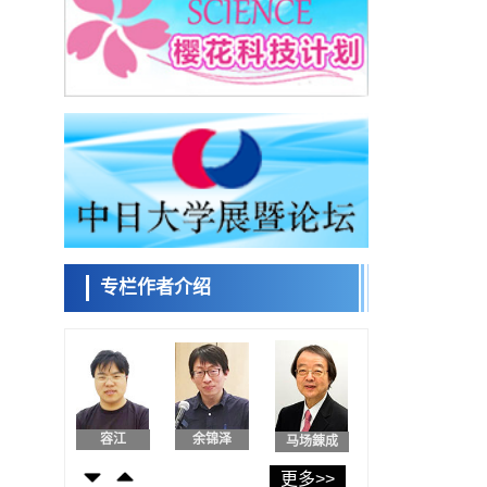
东京大学和海上保安厅等发现南海海槽沿线
板块边界锁定状态存在区域差异
政策
日本第2次医疗研究开发调整费，根据一线实
日本科学未
际情况和需求分配99.3亿日元
来馆 科学交
科学研究
流员
千叶大学鉴定出导致难治性疾病“肺高血压症”
恶化的蛋白质“MYL9/12”，会引发血管结构恶
科学研究
化
京都大学高效生成光的构成单元“光子”，可应
小岩井忠道
泷川 进
戴维
用于量子计算机
科学研究
用数理模型诠释慢性荨麻疹的发病机理，借
助数学的力量实现个体化最佳治疗
专栏作者介绍
科学研究
【JST事业成果】发现室温下工作的交替磁体
陈小牧
安宁
李鸥
科学研究
夜景也能清晰呈现在纸上——日本“铁路摄影
迷”教授研发新技术
科学研究
【JST事业成果】开发低成本与低功耗的新型
容江
余锦泽
马场錬成
AI处理器
政策
更多>>
日本科研费增设国际共同研究强化新类别，