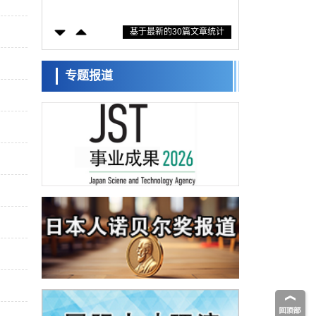
措施？探讨土壤保护与强化的具体对策
科学研究
基于最新的30篇文章统计
大阪大学开发基于水氢键网络的温度预测新
方法，AI从分子排列信息中高精度解读
经济・社会
【AI法上篇】如何对“将人生交给AI”保持危机
专题报道
感——中央大学平野晋教授专访
科学研究
庆应义塾大学阐明脑内“游击手”小胶质细胞包
裹保护受损神经细胞的机制，有望用于开发
科学研究
阿尔茨海默病等疾病疗法
日本东北大学与横滨橡胶全球首次从纳米尺
度揭示橡胶—黄铜粘接界面劣化抑制机制，
科学研究
为提升轮胎安全性与耐久性的材料设计开辟
道路
近畿大学等发现植物染料“日本茜”的红色成分
可抑制老化与炎症，有望成为新型功能性材
科学研究
料
群马大学开发针对难治性癫痫的新型基因疗
法，利用超小型GAD67启动子抑制发作
科学研究
九州大学揭示夜间眼压升高机制：两种激素
波动叠加所致
科学研究
东京都产技研采用新手法开发出可稳定工作
至300℃的介电材料，已验证电容器可在汽车