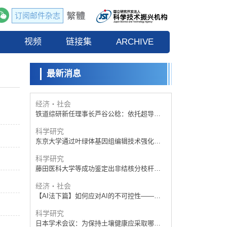
订阅邮件杂志
经济・社会
【AI法下篇】如何应对AI的不可控性——中
流
视频
央大学平野晋教授专访
链接集
ARCHIVE
科学研究
【JST事业成果】开发低成本与低功耗的新型
AI处理器
最新消息
政策
日本科研费增设国际共同研究强化新类别，
促进青年研究人员赴海外开展研究
经济・社会
铁道综研新任理事长芦谷公稔：依托超导和
防灾等核心优势服务社会
科学研究
东京大学通过叶绿体基因组编辑技术强化碳
固定酶，成功提高光合作用能力与生产力
科学研究
藤田医科大学等成功鉴定出非结核分枝杆菌
生存的必需基因，首次揭示该基因的必要性
经济・社会
因菌株而异
【AI法下篇】如何应对AI的不可控性——中
央大学平野晋教授专访
科学研究
日本学术会议：为保持土壤健康应采取哪些