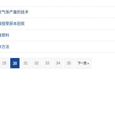
室气体产量的技术
教授荣获本田奖
硅原料
作方法
29
30
31
32
33
34
35
下一页 »