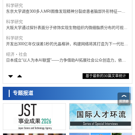
抗体治疗可行性
科学研究
东京大学调查300多人MRI图像发现精神分裂症患者脑部外形特征——
苍白球外节部体积增大
科学研究
大阪大学通过探针表面分子修饰实现生物组织内微细脂质分布的可视
化，研发出面向单细胞质谱成像的新技术
科学研究
开发出300亿年仅误差1秒的光晶格钟，构建网络将其打造为下一代社会
基础设施
经济・社会
日本成立“以人为本AI联盟”——力争借助AI拓展社会公众创造力，依托
产学合作推进研发
科学研究
基于最新的30篇文章统计
大阪大学开发出膜脂质可视化工具，使脂质探针的高效开发成为可能
科学研究
立教大学在试管内构建长链人工基因组DNA自我复制系统，有望实现携
专题报道
带大量基因的人工细胞
政策
日本科研费增设国际共同研究强化新类别，促进青年研究人员赴海外开
展研究
经济・社会
铁道综研新任理事长芦谷公稔：依托超导和防灾等核心优势服务社会