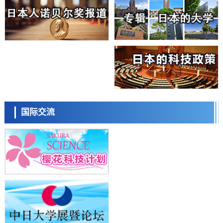
科学研究
东京大学通过叶绿体基因组编辑技术强化碳固定酶，成功提高光合作用
能力与生产力
科学研究
藤田医科大学等成功鉴定出非结核分枝杆菌生存的必需基因，首次揭示
该基因的必要性因菌株而异
经济・社会
【AI法下篇】如何应对AI的不可控性——中央大学平野晋教授专访
科学研究
日本学术会议：为保持土壤健康应采取哪些措施？探讨土壤保护与强化
日本科学未来馆 科学交
的具体对策
流员
科学研究
国际交流
大阪大学开发基于水氢键网络的温度预测新方法，AI从分子排列信息中
高精度解读
经济・社会
【AI法上篇】如何对“将人生交给AI”保持危机感——中央大学平野晋教
授专访
科学研究
庆应义塾大学阐明脑内“游击手”小胶质细胞包裹保护受损神经细胞的机
小岩井忠道
泷川 进
戴维
制，有望用于开发阿尔茨海默病等疾病疗法
科学研究
日本东北大学与横滨橡胶全球首次从纳米尺度揭示橡胶—黄铜粘接界面
劣化抑制机制，为提升轮胎安全性与耐久性的材料设计开辟道路
科学研究