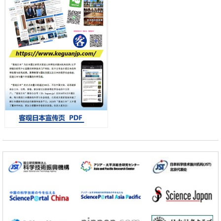
首年度政策方向
科学研究
东京大学发现可诱导细胞死亡的新型信使物质
科学研究
东京都健康长寿医疗中心跨器官揭示衰老过程中的糖链变化
小岩井忠道
泷川 进
戴维
科学研究
产总研无需石油利用松脂制备石墨前驱体，可作为电池电极材料
政策
日本内阁会议通过《2026年综合创新战略》，将统筹推进科学研究与成
果转化
科学研究
广岛大学发现EB病毒致病的淋巴瘤等相关疾病治疗新线索，聚焦CD80
抗体治疗可行性
科学研究
东京大学调查300多人MRI图像发现精神分裂症患者脑部外形特征——
苍白球外节部体积增大
科学研究
大阪大学通过探针表面分子修饰实现生物组织内微细脂质分布的可视
化，研发出面向单细胞质谱成像的新技术
科学研究
开发出300亿年仅误差1秒的光晶格钟，构建网络将其打造为下一代社会
基础设施