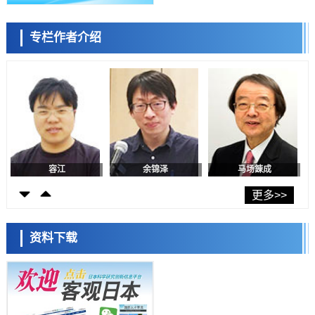
近畿大学等发现植物染料“日本茜”的红色成分可抑制老化与炎症，有望
成为新型功能性材料
科学研究
专栏作者介绍
群马大学开发针对难治性癫痫的新型基因疗法，利用超小型GAD67启动
陈小牧
李鸥
安宁
子抑制发作
科学研究
九州大学揭示夜间眼压升高机制：两种激素波动叠加所致
科学研究
东京都产技研采用新手法开发出可稳定工作至300℃的介电材料，已验
证电容器可在汽车发动机等高温环境下工作
经济・社会
日本生成式AI使用者占比一年内翻倍，但与中美德仍有较大差距
容江
余锦泽
马场錬成
政策
日本修订首都直下型地震紧急对策：目标为死亡人数至少减半，重点强
更多>>
化火灾防控
科学研究
福井大学发现细胞记忆过往并抑制反应的机制，阐明即便DNA相同反应
资料下载
迥异之谜
科学研究
神户大学确认口服癌症疫苗B440单药给药的安全性，在转移性尿路上皮
癌患者中开展临床试验
日本科学未来馆 科学交
政策
流员
日本发布《令和8年版科学技术与创新白皮书》，解读第七期基本计划