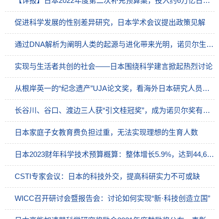
【详报】日本2022年度第二次补充预算案，投入约6万亿日元支持创新和初创事业
促进科学发展的性别差异研究，日本学术会议提出政策见解
通过DNA解析为阐明人类的起源与进化带来光明，诺贝尔生理学或医学奖获奖者佩博是位知日家
实现与生活者共创的社会——日本围绕科学建言掀起热烈讨论
从根岸英一的“纪念遗产”UJA论文奖，看海外日本研究人员的热情
长谷川、谷口、渡边三人获“引文桂冠奖”，成为诺贝尔奖有力候选人
日本家庭子女教育费负担过重，无法实现理想的生育人数
日本2023财年科学技术预算概算：整体增长5.9%，达到44,675亿日元
CSTI专家会议：日本的科技外交，提高科研实力不可或缺
WICC召开研讨会暨报告会：讨论如何实现“新·科技创造立国”