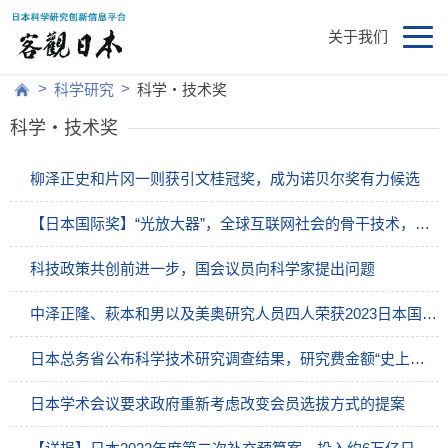
关于我们
>
>
科学研究
科学・技术奖
科学・技术奖
柳泽正史和片冈一则获引文桂冠奖，成为诺贝尔奖有力候选
【日本国际奖】“光放大器”，全球互联网社会的骨干技术，开拓长距离大容量通信之路
科技政策共创前进一步，国会议员向科学家提出问题
中泽正隆、萩本和男以及美奥研究人员四人荣获2023日本国际奖
日本总务省公布科学技术研究调查结果，研究费金额“史上最高”但实质减少
日本学术会议要求政府重新考虑改变会员选拔方式的提案