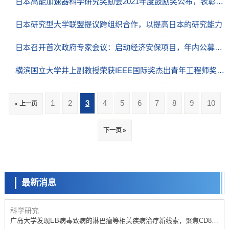
日本高能加速器科学研究奖励会2021年度鼓励奖公布，表彰5项研究内容
日本研究型大学联盟提议跨组织合作，以提高日本的研究能力
日本召开首次政府专家会议：启动经济安保项目，年内公募“国家基础”重要技术课题
横滨国立大学井上副教授荣获IEEE国际奖杰出青年工程师奖，为日本人首位
1
2
3
4
5
6
7
8
9
10
« 上一页
科学研究
下一页 »
开发出300亿年仅误差1秒的光晶格钟，构建网络将其打造为下一代社会
基础设施
科学研究
产总研无需石油利用松脂制备石墨前驱体，可作为电池电极材料
最新消息
政策
日本内阁会议通过《2026年综合创新战略》，将统筹推进科学研究与成
果转化
科学研究
广岛大学发现EB病毒致病的淋巴瘤等相关疾病治疗新线索，聚焦CD80