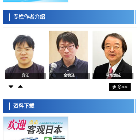
日本发布《令和8年版科学技术与创新白皮书》，解读第七期基本计划
首年度政策方向
科学研究
专栏作者介绍
东京大学发现可诱导细胞死亡的新型信使物质
陈小牧
李鸥
安宁
科学研究
东京都健康长寿医疗中心跨器官揭示衰老过程中的糖链变化
科学研究
产总研无需石油利用松脂制备石墨前驱体，可作为电池电极材料
科学研究
东京大学和海上保安厅等发现南海海槽沿线板块边界锁定状态存在区域
差异
容江
余锦泽
马场錬成
政策
日本第2次医疗研究开发调整费，根据一线实际情况和需求分配99.3亿
更多>>
日元
科学研究
千叶大学鉴定出导致难治性疾病“肺高血压症”恶化的蛋白质“MYL9/12”，
资料下载
会引发血管结构恶化
科学研究
京都大学高效生成光的构成单元“光子”，可应用于量子计算机
日本科学未来馆 科学交
科学研究
流员
用数理模型诠释慢性荨麻疹的发病机理，借助数学的力量实现个体化最