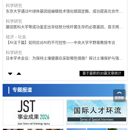
科学研究
东京大学通过叶绿体基因组编辑技术强化碳固定酶，成功提高光合作用
能力与生产力
科学研究
藤田医科大学等成功鉴定出非结核分枝杆菌生存的必需基因，首次揭示
该基因的必要性因菌株而异
经济・社会
【AI法下篇】如何应对AI的不可控性——中央大学平野晋教授专访
科学研究
日本学术会议：为保持土壤健康应采取哪些措施？探讨土壤保护与强化
的具体对策
科学研究
基于最新的30篇文章统计
大阪大学开发基于水氢键网络的温度预测新方法，AI从分子排列信息中
高精度解读
经济・社会
【AI法上篇】如何对“将人生交给AI”保持危机感——中央大学平野晋教
专题报道
授专访
科学研究
庆应义塾大学阐明脑内“游击手”小胶质细胞包裹保护受损神经细胞的机
制，有望用于开发阿尔茨海默病等疾病疗法
科学研究
日本东北大学与横滨橡胶全球首次从纳米尺度揭示橡胶—黄铜粘接界面
劣化抑制机制，为提升轮胎安全性与耐久性的材料设计开辟道路