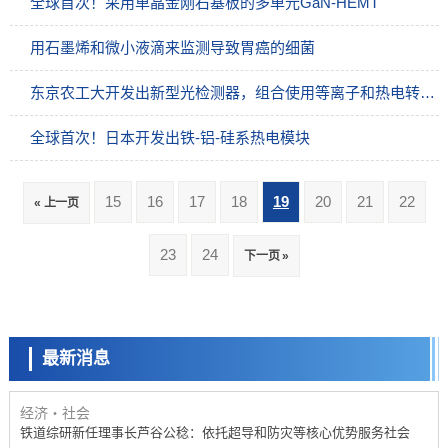
全球首次！采用单晶金刚石基板的多单元GaN-HEMT
用石墨烯和微小液滴来监测导致胃癌的细菌
东京农工大开发出新型光检测器，组合使用等离子和热电转换材料
全球首次！日本开发出铁-铝-硅系热电模块
15
16
17
18
19
20
21
22
« 上一页
经济・社会
23
24
下一页 »
【AI法下篇】如何应对AI的不可控性——中央大学平野晋教授专访
科学研究
【JST事业成果】开发低成本与低功耗的新型AI处理器
最新消息
政策
日本科研费增设国际共同研究强化新类别，促进青年研究人员赴海外开
展研究
经济・社会
铁道综研新任理事长芦谷公稔：依托超导和防灾等核心优势服务社会