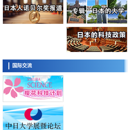
科学研究
近畿大学等发现植物染料“日本茜”的红色成分可抑制老化与炎症，有望
成为新型功能性材料
科学研究
群马大学开发针对难治性癫痫的新型基因疗法，利用超小型GAD67启动
子抑制发作
科学研究
九州大学揭示夜间眼压升高机制：两种激素波动叠加所致
科学研究
东京都产技研采用新手法开发出可稳定工作至300℃的介电材料，已验
日本科学未来馆 科学交
证电容器可在汽车发动机等高温环境下工作
流员
经济・社会
国际交流
日本生成式AI使用者占比一年内翻倍，但与中美德仍有较大差距
政策
日本修订首都直下型地震紧急对策：目标为死亡人数至少减半，重点强
化火灾防控
科学研究
福井大学发现细胞记忆过往并抑制反应的机制，阐明即便DNA相同反应
小岩井忠道
泷川 进
戴维
迥异之谜
科学研究
神户大学确认口服癌症疫苗B440单药给药的安全性，在转移性尿路上皮
癌患者中开展临床试验
政策