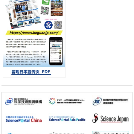
佳治疗
科学研究
【JST事业成果】发现室温下工作的交替磁体
科学研究
夜景也能清晰呈现在纸上——日本“铁路摄影迷”教授研发新技术
小岩井忠道
泷川 进
戴维
科学研究
【JST事业成果】开发低成本与低功耗的新型AI处理器
政策
日本科研费增设国际共同研究强化新类别，促进青年研究人员赴海外开
展研究
经济・社会
铁道综研新任理事长芦谷公稔：依托超导和防灾等核心优势服务社会
科学研究
东京大学通过叶绿体基因组编辑技术强化碳固定酶，成功提高光合作用
能力与生产力
科学研究
藤田医科大学等成功鉴定出非结核分枝杆菌生存的必需基因，首次揭示
该基因的必要性因菌株而异
经济・社会
【AI法下篇】如何应对AI的不可控性——中央大学平野晋教授专访