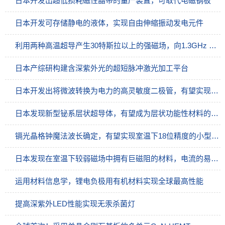
日本开发出超低损耗磁性晶带的量产装置，可取代电磁钢板
日本开发可存储静电的液体，实现自由伸缩振动发电元件
利用两种高温超导产生30特斯拉以上的强磁场，向1.3GHz NMR迈进一大步
日本产综研构建含深紫外光的超短脉冲激光加工平台
日本开发出将微波转换为电力的高灵敏度二极管，有望实现无需电源的传感器网络
日本发现新型铋系层状超导体，有望成为层状功能性材料的新设计指针
镉光晶格钟魔法波长确定，有望实现室温下18位精度的小型便携式光晶格钟
日本发现在室温下较弱磁场中拥有巨磁阻的材料，电流的易流动性提高100倍
运用材料信息学，锂电负极用有机材料实现全球最高性能
提高深紫外LED性能实现无汞杀菌灯