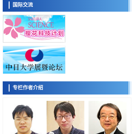
流员
科学研究
国际交流
近畿大学等发现植物染料“日本茜”的红色成分可抑制老化与炎症，有望
成为新型功能性材料
科学研究
群马大学开发针对难治性癫痫的新型基因疗法，利用超小型GAD67启动
子抑制发作
科学研究
九州大学揭示夜间眼压升高机制：两种激素波动叠加所致
小岩井忠道
泷川 进
戴维
科学研究
东京都产技研采用新手法开发出可稳定工作至300℃的介电材料，已验
证电容器可在汽车发动机等高温环境下工作
经济・社会
日本生成式AI使用者占比一年内翻倍，但与中美德仍有较大差距
政策
专栏作者介绍
日本修订首都直下型地震紧急对策：目标为死亡人数至少减半，重点强
陈小牧
李鸥
安宁
化火灾防控
科学研究
福井大学发现细胞记忆过往并抑制反应的机制，阐明即便DNA相同反应
迥异之谜
科学研究
神户大学确认口服癌症疫苗B440单药给药的安全性，在转移性尿路上皮
癌患者中开展临床试验
政策