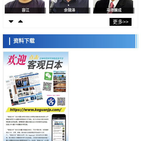
日本发布《令和8年版科学技术与创新白皮书》，解读第七期基本计划
首年度政策方向
容江
余锦泽
马场錬成
科学研究
东京大学发现可诱导细胞死亡的新型信使物质
更多>>
科学研究
东京都健康长寿医疗中心跨器官揭示衰老过程中的糖链变化
资料下载
科学研究
产总研无需石油利用松脂制备石墨前驱体，可作为电池电极材料
日本科学未来馆 科学交
科学研究
流员
东京大学和海上保安厅等发现南海海槽沿线板块边界锁定状态存在区域
差异
政策
日本第2次医疗研究开发调整费，根据一线实际情况和需求分配99.3亿
日元
科学研究
千叶大学鉴定出导致难治性疾病“肺高血压症”恶化的蛋白质“MYL9/12”，
会引发血管结构恶化
小岩井忠道
泷川 进
戴维
科学研究
京都大学高效生成光的构成单元“光子”，可应用于量子计算机
科学研究
开发出300亿年仅误差1秒的光晶格钟，构建网络将其打造为下一代社会