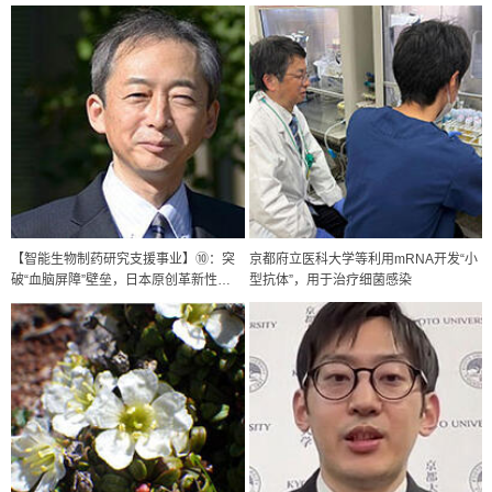
【智能生物制药研究支援事业】⑩：突
京都府立医科大学等利用mRNA开发“小
破“血脑屏障”壁垒，日本原创革新性
型抗体”，用于治疗细菌感染
DDS拓展脑疾病治疗新方法——使用组
织移行性抗体Accum Body的高性能
DDS研发生物新药