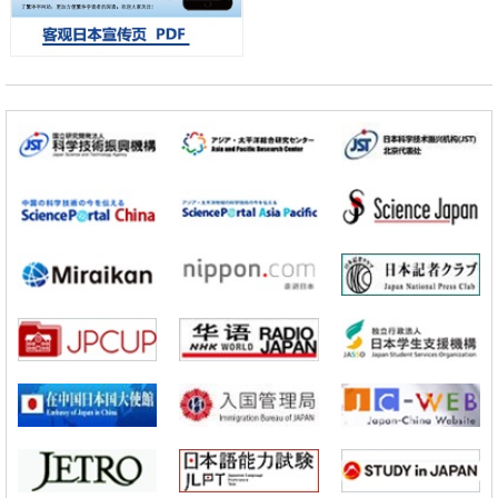
基础设施
经济・社会
日本成立“以人为本AI联盟”——力争借助AI拓展社会公众创造力，依托
产学合作推进研发
科学研究
大阪大学开发出膜脂质可视化工具，使脂质探针的高效开发成为可能
科学研究
立教大学在试管内构建长链人工基因组DNA自我复制系统，有望实现携
带大量基因的人工细胞
政策
日本科研费增设国际共同研究强化新类别，促进青年研究人员赴海外开
展研究
科学研究
京都大学高效生成光的构成单元“光子”，可应用于量子计算机
科学研究
开发出300亿年仅误差1秒的光晶格钟，构建网络将其打造为下一代社会
基础设施
经济・社会
日本成立“以人为本AI联盟”——力争借助AI拓展社会公众创造力，依托
产学合作推进研发
科学研究
大阪大学开发出膜脂质可视化工具，使脂质探针的高效开发成为可能