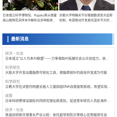
政策
日本国立科学博物馆、Rigaku等从微量
京都大学明确关节巨噬细胞诱发炎症新
日本科研费增设国际共同研究强化新类别，促进青年研究人员赴海外开
高山植物花朵样本中解析出多种酚类化
机制，有望推动开发类风湿关节炎的新
展研究
科学研究
合物结构
疗法
京都大学高效生成光的构成单元“光子”，可应用于量子计算机
最新消息
科学研究
开发出300亿年仅误差1秒的光晶格钟，构建网络将其打造为下一代社会
基础设施
经济・社会
日本成立“以人为本AI联盟”——力争借助AI拓展社会公众创造力，依托
产学合作推进研发
科学研究
大阪大学开发出膜脂质可视化工具，使脂质探针的高效开发成为可能
科学研究
立教大学在试管内构建长链人工基因组DNA自我复制系统，有望实现携
带大量基因的人工细胞
政策
日本科研费增设国际共同研究强化新类别，促进青年研究人员赴海外开
展研究
经济・社会
铁道综研新任理事长芦谷公稔：依托超导和防灾等核心优势服务社会