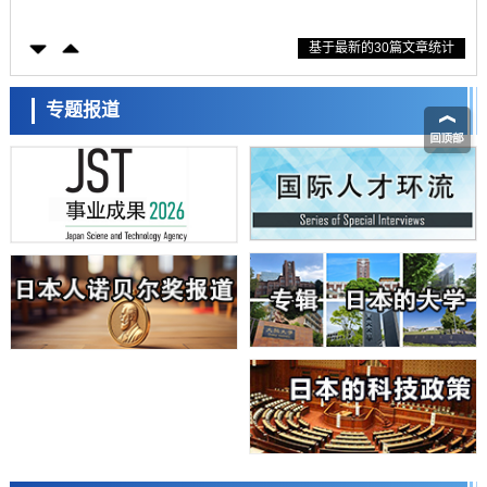
科学研究
基于最新的30篇文章统计
东京大学通过叶绿体基因组编辑技术强化碳固定酶，成功提高光合作用
能力与生产力
科学研究
藤田医科大学等成功鉴定出非结核分枝杆菌生存的必需基因，首次揭示
专题报道
该基因的必要性因菌株而异
经济・社会
【AI法下篇】如何应对AI的不可控性——中央大学平野晋教授专访
科学研究
日本学术会议：为保持土壤健康应采取哪些措施？探讨土壤保护与强化
的具体对策
科学研究
大阪大学开发基于水氢键网络的温度预测新方法，AI从分子排列信息中
高精度解读
经济・社会
【AI法上篇】如何对“将人生交给AI”保持危机感——中央大学平野晋教
授专访
科学研究
庆应义塾大学阐明脑内“游击手”小胶质细胞包裹保护受损神经细胞的机
制，有望用于开发阿尔茨海默病等疾病疗法
科学研究
日本东北大学与横滨橡胶全球首次从纳米尺度揭示橡胶—黄铜粘接界面
日本科学未来馆 科学交
劣化抑制机制，为提升轮胎安全性与耐久性的材料设计开辟道路