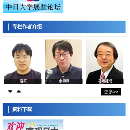
证电容器可在汽车发动机等高温环境下工作
经济・社会
日本生成式AI使用者占比一年内翻倍，但与中美德仍有较大差距
政策
专栏作者介绍
日本修订首都直下型地震紧急对策：目标为死亡人数至少减半，重点强
陈小牧
李鸥
安宁
化火灾防控
科学研究
福井大学发现细胞记忆过往并抑制反应的机制，阐明即便DNA相同反应
迥异之谜
科学研究
神户大学确认口服癌症疫苗B440单药给药的安全性，在转移性尿路上皮
癌患者中开展临床试验
政策
日本发布《令和8年版科学技术与创新白皮书》，解读第七期基本计划
首年度政策方向
容江
余锦泽
马场錬成
科学研究
东京大学发现可诱导细胞死亡的新型信使物质
更多>>
科学研究
东京都健康长寿医疗中心跨器官揭示衰老过程中的糖链变化
资料下载
科学研究
产总研无需石油利用松脂制备石墨前驱体，可作为电池电极材料
日本科学未来馆 科学交