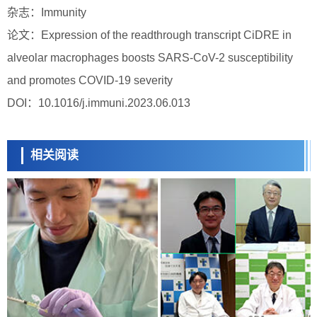
杂志：Immunity
论文：Expression of the readthrough transcript CiDRE in
alveolar macrophages boosts SARS-CoV-2 susceptibility
and promotes COVID-19 severity
DOI：10.1016/j.immuni.2023.06.013
相关阅读