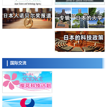
日本学术会议：为保持土壤健康应采取哪些措施？探讨土壤保护与强化
的具体对策
科学研究
大阪大学开发基于水氢键网络的温度预测新方法，AI从分子排列信息中
高精度解读
经济・社会
【AI法上篇】如何对“将人生交给AI”保持危机感——中央大学平野晋教
授专访
科学研究
庆应义塾大学阐明脑内“游击手”小胶质细胞包裹保护受损神经细胞的机
制，有望用于开发阿尔茨海默病等疾病疗法
科学研究
日本东北大学与横滨橡胶全球首次从纳米尺度揭示橡胶—黄铜粘接界面
日本科学未来馆 科学交
劣化抑制机制，为提升轮胎安全性与耐久性的材料设计开辟道路
流员
科学研究
国际交流
近畿大学等发现植物染料“日本茜”的红色成分可抑制老化与炎症，有望
成为新型功能性材料
科学研究
群马大学开发针对难治性癫痫的新型基因疗法，利用超小型GAD67启动
子抑制发作
科学研究
九州大学揭示夜间眼压升高机制：两种激素波动叠加所致
小岩井忠道
泷川 进
戴维
科学研究
东京都产技研采用新手法开发出可稳定工作至300℃的介电材料，已验