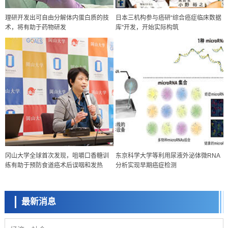
理研开发出可自由分解体内蛋白质的技
日本三机构参与癌研“综合癌症临床数据
术，将有助于药物研发
库”开发，开始实际构筑
政策
冈山大学全球首次发现，咀嚼口香糖训
东京科学大学等利用尿液外泌体微RNA
日本科研费增设国际共同研究强化新类别，促进青年研究人员赴海外开
练有助于预防食道癌术后误咽和发热
分析实现早期癌症检测
展研究
科学研究
京都大学高效生成光的构成单元“光子”，可应用于量子计算机
最新消息
科学研究
开发出300亿年仅误差1秒的光晶格钟，构建网络将其打造为下一代社会
基础设施