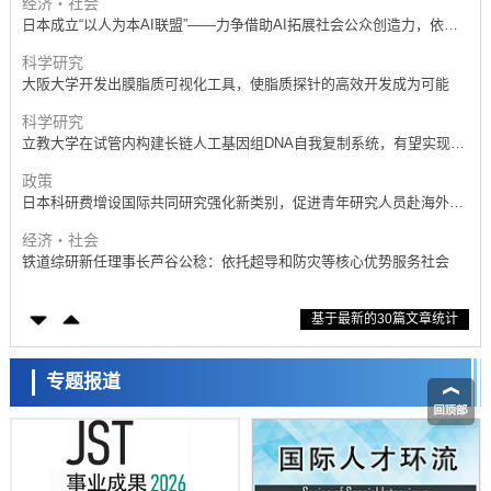
经济・社会
日本成立“以人为本AI联盟”——力争借助AI拓展社会公众创造力，依托
产学合作推进研发
科学研究
大阪大学开发出膜脂质可视化工具，使脂质探针的高效开发成为可能
科学研究
立教大学在试管内构建长链人工基因组DNA自我复制系统，有望实现携
带大量基因的人工细胞
政策
日本科研费增设国际共同研究强化新类别，促进青年研究人员赴海外开
展研究
经济・社会
铁道综研新任理事长芦谷公稔：依托超导和防灾等核心优势服务社会
科学研究
基于最新的30篇文章统计
东京大学通过叶绿体基因组编辑技术强化碳固定酶，成功提高光合作用
能力与生产力
科学研究
藤田医科大学等成功鉴定出非结核分枝杆菌生存的必需基因，首次揭示
专题报道
该基因的必要性因菌株而异
经济・社会
【AI法下篇】如何应对AI的不可控性——中央大学平野晋教授专访
科学研究