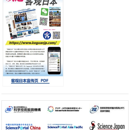
科学研究
流员
东京大学和海上保安厅等发现南海海槽沿线板块边界锁定状态存在区域
差异
政策
日本第2次医疗研究开发调整费，根据一线实际情况和需求分配99.3亿
日元
科学研究
千叶大学鉴定出导致难治性疾病“肺高血压症”恶化的蛋白质“MYL9/12”，
会引发血管结构恶化
小岩井忠道
泷川 进
戴维
科学研究
京都大学高效生成光的构成单元“光子”，可应用于量子计算机
科学研究
开发出300亿年仅误差1秒的光晶格钟，构建网络将其打造为下一代社会
基础设施
经济・社会
日本成立“以人为本AI联盟”——力争借助AI拓展社会公众创造力，依托
产学合作推进研发
科学研究
大阪大学开发出膜脂质可视化工具，使脂质探针的高效开发成为可能
科学研究
立教大学在试管内构建长链人工基因组DNA自我复制系统，有望实现携
带大量基因的人工细胞
政策