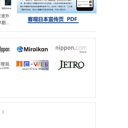
尿液外
早期癌
|