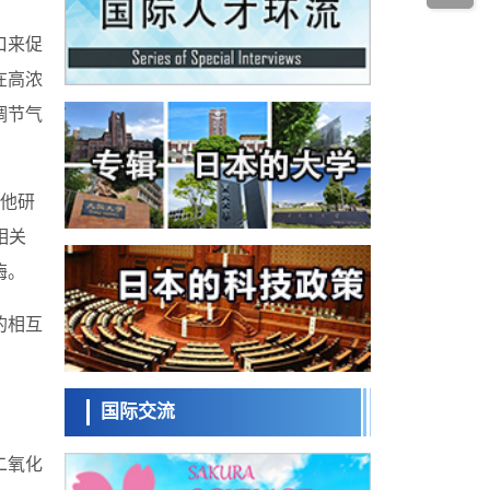
科学研究
福井大学发现细胞记忆过往并抑制反应的机
口来促
制，阐明即便DNA相同反应迥异之谜
科学研究
在高浓
神户大学确认口服癌症疫苗B440单药给药的
安全性，在转移性尿路上皮癌患者中开展临
调节气
政策
床试验
。
日本发布《令和8年版科学技术与创新白皮
书》，解读第七期基本计划首年度政策方向
科学研究
其他研
东京大学发现可诱导细胞死亡的新型信使物
质
相关
科学研究
东京都健康长寿医疗中心跨器官揭示衰老过
酶。
程中的糖链变化
科学研究
的相互
产总研无需石油利用松脂制备石墨前驱体，
可作为电池电极材料
科学研究
东京大学和海上保安厅等发现南海海槽沿线
板块边界锁定状态存在区域差异
国际交流
政策
日本第2次医疗研究开发调整费，根据一线实
二氧化
际情况和需求分配99.3亿日元
科学研究