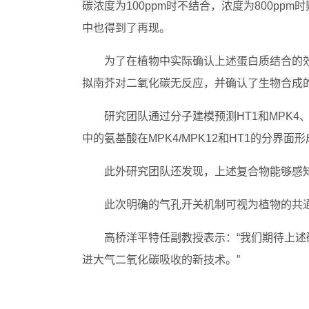
碳浓度为100ppm时不结合，浓度为800p
中也得到了再现。
为了在植物中实际确认上述蛋白质结合的
拟南芥对二氧化碳无反应，并确认了生物合成的H
研究团队通过分子建模预测HT1和MPK4
中的氨基酸在MPK4/MPK12和HT1的分界面
此外研究团队还发现，上述复合物能够感
此次明确的气孔开关机制可视为植物的共
高桥洋平特任副教授表示：“我们期待上
进大气二氧化碳吸收的新技术。”