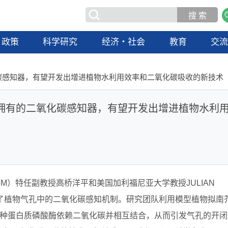
政策
科学研究
经济・社会
教育
交
碳感知器，有望开发出增进植物水利用效率和二氧化碳吸收的新技术
拥有的二氧化碳感知器，有望开发出增进植物水利
bM）特任副教授高桥洋平和美国加利福尼亚大学教授JULIAN
明确了植物气孔中的二氧化碳感知机制。研究团队利用模型植物拟南
HT1”两种蛋白质磷酸酶依赖二氧化碳并相互结合，从而引发气孔的开