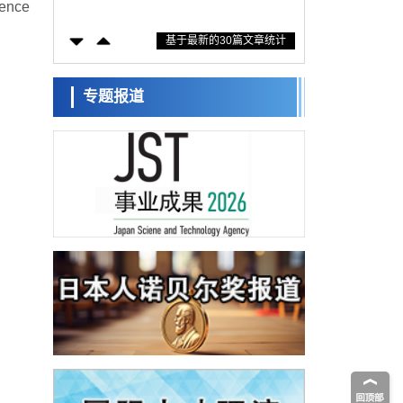
nce
感——中央大学平野晋教授专访
科学研究
基于最新的30篇文章统计
庆应义塾大学阐明脑内“游击手”小胶质细胞包
裹保护受损神经细胞的机制，有望用于开发
科学研究
阿尔茨海默病等疾病疗法
日本东北大学与横滨橡胶全球首次从纳米尺
专题报道
度揭示橡胶—黄铜粘接界面劣化抑制机制，
科学研究
为提升轮胎安全性与耐久性的材料设计开辟
道路
近畿大学等发现植物染料“日本茜”的红色成分
可抑制老化与炎症，有望成为新型功能性材
科学研究
料
群马大学开发针对难治性癫痫的新型基因疗
法，利用超小型GAD67启动子抑制发作
科学研究
九州大学揭示夜间眼压升高机制：两种激素
波动叠加所致
科学研究
东京都产技研采用新手法开发出可稳定工作
至300℃的介电材料，已验证电容器可在汽车
经济・社会
发动机等高温环境下工作
日本生成式AI使用者占比一年内翻倍，但与
中美德仍有较大差距
政策
日本修订首都直下型地震紧急对策：目标为
死亡人数至少减半，重点强化火灾防控