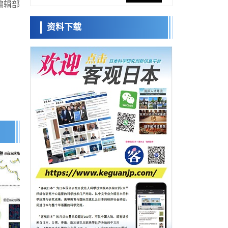
编辑部
固定酶，成功提高光合作用能力与生产力
科学研究
资料下载
藤田医科大学等成功鉴定出非结核分枝杆菌
陈小牧
安宁
生存的必需基因，首次揭示该基因的必要性
李鸥
经济・社会
因菌株而异
【AI法下篇】如何应对AI的不可控性——中
央大学平野晋教授专访
科学研究
【JST事业成果】开发低成本与低功耗的新型
容江
余锦泽
AI处理器
马场錬成
政策
日本科研费增设国际共同研究强化新类别，
促进青年研究人员赴海外开展研究
经济・社会
铁道综研新任理事长芦谷公稔：依托超导和
防灾等核心优势服务社会
日本科学未
科学研究
来馆 科学交
东京大学通过叶绿体基因组编辑技术强化碳
流员
固定酶，成功提高光合作用能力与生产力
科学研究
藤田医科大学等成功鉴定出非结核分枝杆菌
生存的必需基因，首次揭示该基因的必要性
小岩井忠道
泷川 进
戴维
因菌株而异