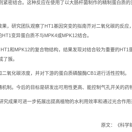
pm时则紧密结合。这种反应在使用了以大肠杆菌制作的精制蛋白质的
效果，研究团队观察了HT1基因突变的拟南芥对二氧化碳的反应
T1变异蛋白质不与MPK4或MPK12结合。
、HT1和MPK12的复合物结构，结果发现对结合较为重要的HT1
形成了簇。
知二氧化碳浓度，并对下游的蛋白质磷酸酶CB1进行活性控制。
通机制。今后的目标是研发出可用性更高、能控制气孔开关的药
述研究成果可进一步拓展出提高植物的水利用效率和通过光合作用
原文：《科学