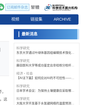
【JST事业成果】开发低成本与低功耗的新型
AI处理器
订阅邮件杂志
政策
日本科研费增设国际共同研究强化新类别，
流
视频
促进青年研究人员赴海外开展研究
链接集
ARCHIVE
经济・社会
铁道综研新任理事长芦谷公稔：依托超导和
防灾等核心优势服务社会
最新消息
科学研究
东京大学通过叶绿体基因组编辑技术强化碳
固定酶，成功提高光合作用能力与生产力
科学研究
用
藤田医科大学等成功鉴定出非结核分枝杆菌
生存的必需基因，首次揭示该基因的必要性
经济・社会
因菌株而异
【AI法下篇】如何应对AI的不可控性——中
央大学平野晋教授专访
科学研究
日本学术会议：为保持土壤健康应采取哪些
措施？探讨土壤保护与强化的具体对策
科学研究
大阪大学开发基于水氢键网络的温度预测新
芥，
方法，AI从分子排列信息中高精度解读
经济・社会
闭。这
【AI法上篇】如何对“将人生交给AI”保持危机