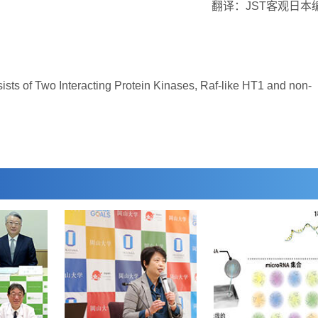
翻译：JST客观日本
 of Two Interacting Protein Kinases, Raf-like HT1 and non-