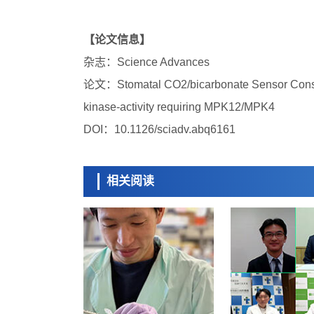
【论文信息】
杂志：Science Advances
论文：Stomatal CO2/bicarbonate Sensor Consists
kinase-activity requiring MPK12/MPK4
DOI：10.1126/sciadv.abq6161
相关阅读