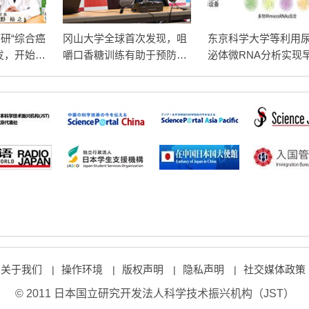
研“综合癌
冈山大学全球首次发现，咀
东京科学大学等利用
发，开始实
嚼口香糖训练有助于预防食
泌体微RNA分析实现
道癌术后误咽和发热
症检测
关于我们
操作环境
版权声明
隐私声明
社交媒体政策
|
|
|
|
© 2011 日本国立研究开发法人科学技术振兴机构（JST）