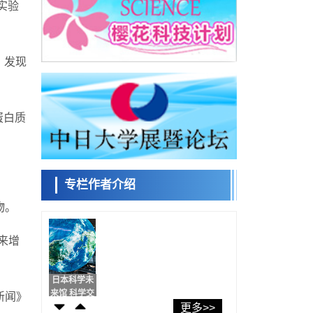
实验
千叶大学鉴定出导致难治性疾病“肺高血压症”
恶化的蛋白质“MYL9/12”，会引发血管结构恶
科学研究
化
京都大学高效生成光的构成单元“光子”，可应
用于量子计算机
，发现
科学研究
用数理模型诠释慢性荨麻疹的发病机理，借
助数学的力量实现个体化最佳治疗
科学研究
蛋白质
【JST事业成果】发现室温下工作的交替磁体
科学研究
夜景也能清晰呈现在纸上——日本“铁路摄影
迷”教授研发新技术
专栏作者介绍
科学研究
【JST事业成果】开发低成本与低功耗的新型
日本科学未
物。
AI处理器
来馆 科学交
政策
流员
日本科研费增设国际共同研究强化新类别，
来增
促进青年研究人员赴海外开展研究
经济・社会
铁道综研新任理事长芦谷公稔：依托超导和
小岩井忠道
泷川 进
戴维
防灾等核心优势服务社会
新闻》
科学研究
更多>>
东京大学通过叶绿体基因组编辑技术强化碳