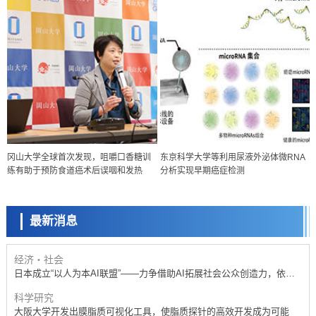
政策
日本科研费增设国际共同研究强化新类别，促进青年研究人员赴海外开
展研究
科学研究
冈山大学全球首次发现，咀嚼口香糖训
东京科学大学等利用尿液外泌体微RNA
京都大学高效生成光的构成单元“光子”，可应用于量子计算机
练有助于预防食道癌术后误咽和发热
分析实现早期癌症检测
科学研究
开发出300亿年仅误差1秒的光晶格钟，构建网络将其打造为下一代社会
基础设施
最新消息
经济・社会
日本成立“以人为本AI联盟”——力争借助AI拓展社会公众创造力，依托
产学合作推进研发
科学研究
大阪大学开发出膜脂质可视化工具，使脂质探针的高效开发成为可能
科学研究
立教大学在试管内构建长链人工基因组DNA自我复制系统，有望实现携