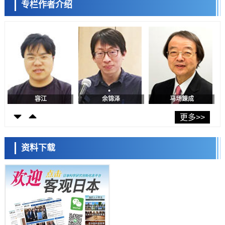
专栏作者介绍
福井大学发现细胞记忆过往并抑制反应的机制，阐明即便DNA相同反应
迥异之谜
科学研究
容江
余锦泽
马场錬成
神户大学确认口服癌症疫苗B440单药给药的安全性，在转移性尿路上皮
癌患者中开展临床试验
政策
日本发布《令和8年版科学技术与创新白皮书》，解读第七期基本计划
首年度政策方向
科学研究
东京大学发现可诱导细胞死亡的新型信使物质
科学研究
日本科学未来馆 科学交
东京都健康长寿医疗中心跨器官揭示衰老过程中的糖链变化
更多>>
流员
科学研究
产总研无需石油利用松脂制备石墨前驱体，可作为电池电极材料
资料下载
科学研究
东京大学和海上保安厅等发现南海海槽沿线板块边界锁定状态存在区域
差异
政策
小岩井忠道
泷川 进
戴维
日本第2次医疗研究开发调整费，根据一线实际情况和需求分配99.3亿
日元
科学研究
千叶大学鉴定出导致难治性疾病“肺高血压症”恶化的蛋白质“MYL9/12”，