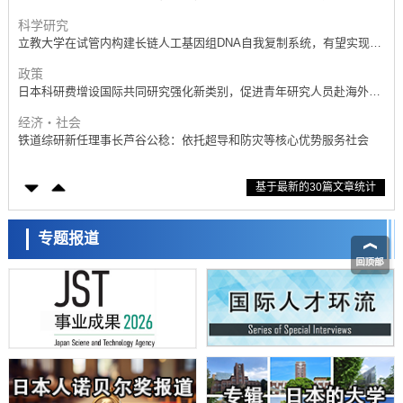
带大量基因的人工细胞
政策
日本科研费增设国际共同研究强化新类别，促进青年研究人员赴海外开
展研究
经济・社会
铁道综研新任理事长芦谷公稔：依托超导和防灾等核心优势服务社会
科学研究
东京大学通过叶绿体基因组编辑技术强化碳固定酶，成功提高光合作用
能力与生产力
科学研究
基于最新的30篇文章统计
藤田医科大学等成功鉴定出非结核分枝杆菌生存的必需基因，首次揭示
该基因的必要性因菌株而异
经济・社会
【AI法下篇】如何应对AI的不可控性——中央大学平野晋教授专访
专题报道
科学研究
日本学术会议：为保持土壤健康应采取哪些措施？探讨土壤保护与强化
的具体对策
科学研究
大阪大学开发基于水氢键网络的温度预测新方法，AI从分子排列信息中
高精度解读
经济・社会
【AI法上篇】如何对“将人生交给AI”保持危机感——中央大学平野晋教
授专访