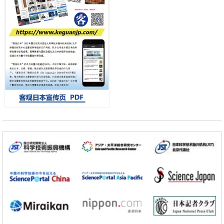
会引发血管结构恶化
科学研究
京都大学高效生成光的构成单元“光子”，可应用于量子计算机
科学研究
开发出300亿年仅误差1秒的光晶格钟，构建网络将其打造为下一代社会
基础设施
经济・社会
日本成立“以人为本AI联盟”——力争借助AI拓展社会公众创造力，依托
产学合作推进研发
科学研究
大阪大学开发出膜脂质可视化工具，使脂质探针的高效开发成为可能
科学研究
立教大学在试管内构建长链人工基因组DNA自我复制系统，有望实现携
带大量基因的人工细胞
政策
日本科研费增设国际共同研究强化新类别，促进青年研究人员赴海外开
展研究
科学研究
京都大学高效生成光的构成单元“光子”，可应用于量子计算机
科学研究
开发出300亿年仅误差1秒的光晶格钟，构建网络将其打造为下一代社会