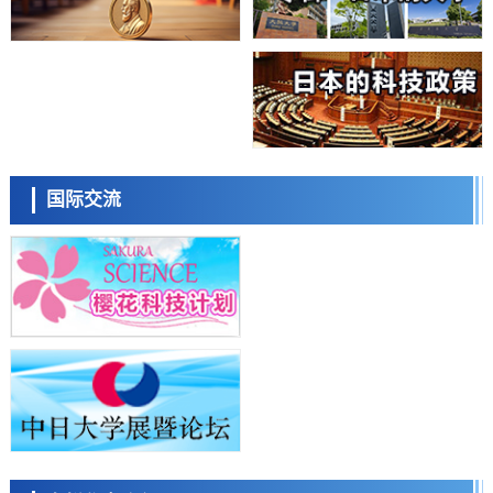
科学研究
日本科学未来馆 科学交
庆应义塾大学阐明脑内“游击手”小胶质细胞包裹保护受损神经细胞的机
流员
制，有望用于开发阿尔茨海默病等疾病疗法
科学研究
日本东北大学与横滨橡胶全球首次从纳米尺度揭示橡胶—黄铜粘接界面
劣化抑制机制，为提升轮胎安全性与耐久性的材料设计开辟道路
科学研究
近畿大学等发现植物染料“日本茜”的红色成分可抑制老化与炎症，有望
成为新型功能性材料
科学研究
小岩井忠道
泷川 进
戴维
国际交流
群马大学开发针对难治性癫痫的新型基因疗法，利用超小型GAD67启动
子抑制发作
科学研究
九州大学揭示夜间眼压升高机制：两种激素波动叠加所致
科学研究
东京都产技研采用新手法开发出可稳定工作至300℃的介电材料，已验
证电容器可在汽车发动机等高温环境下工作
经济・社会
陈小牧
李鸥
安宁
日本生成式AI使用者占比一年内翻倍，但与中美德仍有较大差距
政策
日本修订首都直下型地震紧急对策：目标为死亡人数至少减半，重点强
化火灾防控
科学研究