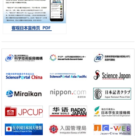
【JST事业成果】开发将激光加工速度提高100万倍的新技术
经济・社会
【AI法下篇】如何应对AI的不可控性——中央大学平野晋教授专访
科学研究
日本学术会议：为保持土壤健康应采取哪些措施？探讨土壤保护与强化
的具体对策
科学研究
大阪大学开发基于水氢键网络的温度预测新方法，AI从分子排列信息中
高精度解读
经济・社会
【AI法上篇】如何对“将人生交给AI”保持危机感——中央大学平野晋教
授专访
科学研究
庆应义塾大学阐明脑内“游击手”小胶质细胞包裹保护受损神经细胞的机
制，有望用于开发阿尔茨海默病等疾病疗法
科学研究
【JST事业成果】开发将激光加工速度提高100万倍的新技术
经济・社会
【AI法下篇】如何应对AI的不可控性——中央大学平野晋教授专访
科学研究
日本学术会议：为保持土壤健康应采取哪些措施？探讨土壤保护与强化