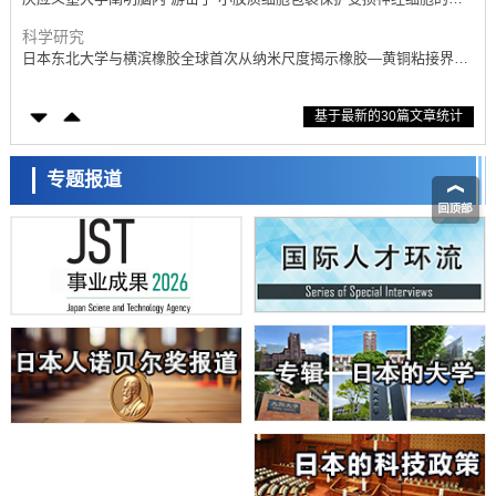
制，有望用于开发阿尔茨海默病等疾病疗法
科学研究
日本东北大学与横滨橡胶全球首次从纳米尺度揭示橡胶—黄铜粘接界面
劣化抑制机制，为提升轮胎安全性与耐久性的材料设计开辟道路
科学研究
基于最新的30篇文章统计
近畿大学等发现植物染料“日本茜”的红色成分可抑制老化与炎症，有望
成为新型功能性材料
科学研究
群马大学开发针对难治性癫痫的新型基因疗法，利用超小型GAD67启动
专题报道
子抑制发作
科学研究
九州大学揭示夜间眼压升高机制：两种激素波动叠加所致
科学研究
东京都产技研采用新手法开发出可稳定工作至300℃的介电材料，已验
证电容器可在汽车发动机等高温环境下工作
经济・社会
日本生成式AI使用者占比一年内翻倍，但与中美德仍有较大差距
政策
日本修订首都直下型地震紧急对策：目标为死亡人数至少减半，重点强
化火灾防控
科学研究
福井大学发现细胞记忆过往并抑制反应的机制，阐明即便DNA相同反应