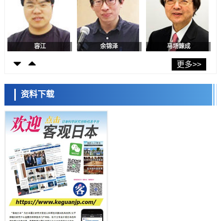
科学研究
京都大学高效生成光的构成单元“光子”，可应用于量子计算机
科学研究
用数理模型诠释慢性荨麻疹的发病机理，借助数学的力量实现个体化最
佳治疗
容江
余锦泽
马场錬成
科学研究
【JST事业成果】发现室温下工作的交替磁体
更多>>
科学研究
夜景也能清晰呈现在纸上——日本“铁路摄影迷”教授研发新技术
资料下载
科学研究
【JST事业成果】开发低成本与低功耗的新型AI处理器
日本科学未来馆 科学交
科学研究
流员
东海大与东北大阐明炎症迁延的生理机制， PAI-1抑制有望应用于炎症
性疾病及组织再生治疗
科学研究
理研发现产生调节性T细胞的细胞操作方法，或可抑制对外来抗原的过
度免疫应答
政策
日本企业的研发投资应转向新技术领域——大和综研呼吁摆脱“中等技术
国家陷阱”
小岩井忠道
泷川 进
戴维
科学研究