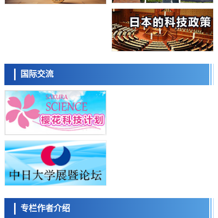
【AI法上篇】如何对“将人生交给AI”保持危机感——中央大学平野晋教
授专访
科学研究
庆应义塾大学阐明脑内“游击手”小胶质细胞包裹保护受损神经细胞的机
制，有望用于开发阿尔茨海默病等疾病疗法
科学研究
日本东北大学与横滨橡胶全球首次从纳米尺度揭示橡胶—黄铜粘接界面
日本科学未来馆 科学交
劣化抑制机制，为提升轮胎安全性与耐久性的材料设计开辟道路
流员
科学研究
国际交流
近畿大学等发现植物染料“日本茜”的红色成分可抑制老化与炎症，有望
成为新型功能性材料
科学研究
群马大学开发针对难治性癫痫的新型基因疗法，利用超小型GAD67启动
子抑制发作
科学研究
九州大学揭示夜间眼压升高机制：两种激素波动叠加所致
小岩井忠道
泷川 进
戴维
科学研究
东京都产技研采用新手法开发出可稳定工作至300℃的介电材料，已验
证电容器可在汽车发动机等高温环境下工作
经济・社会
日本生成式AI使用者占比一年内翻倍，但与中美德仍有较大差距
政策
专栏作者介绍
日本修订首都直下型地震紧急对策：目标为死亡人数至少减半，重点强