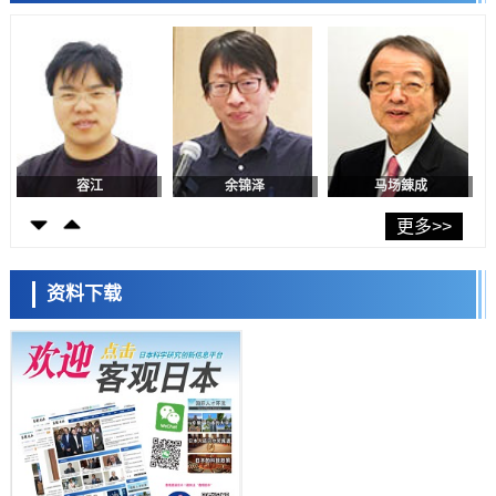
陈小牧
李鸥
安宁
化火灾防控
科学研究
福井大学发现细胞记忆过往并抑制反应的机制，阐明即便DNA相同反应
迥异之谜
科学研究
神户大学确认口服癌症疫苗B440单药给药的安全性，在转移性尿路上皮
癌患者中开展临床试验
政策
日本发布《令和8年版科学技术与创新白皮书》，解读第七期基本计划
首年度政策方向
容江
余锦泽
马场錬成
科学研究
东京大学发现可诱导细胞死亡的新型信使物质
更多>>
科学研究
东京都健康长寿医疗中心跨器官揭示衰老过程中的糖链变化
资料下载
科学研究
产总研无需石油利用松脂制备石墨前驱体，可作为电池电极材料
日本科学未来馆 科学交
科学研究
流员
东京大学和海上保安厅等发现南海海槽沿线板块边界锁定状态存在区域
差异
政策
日本第2次医疗研究开发调整费，根据一线实际情况和需求分配99.3亿
日元