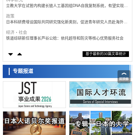
立教大学在试管内构建长链人工基因组DNA自我复制系统，有望实现携
带大量基因的人工细胞
政策
日本科研费增设国际共同研究强化新类别，促进青年研究人员赴海外开
展研究
经济・社会
铁道综研新任理事长芦谷公稔：依托超导和防灾等核心优势服务社会
科学研究
基于最新的30篇文章统计
东京大学通过叶绿体基因组编辑技术强化碳固定酶，成功提高光合作用
能力与生产力
科学研究
藤田医科大学等成功鉴定出非结核分枝杆菌生存的必需基因，首次揭示
专题报道
该基因的必要性因菌株而异
经济・社会
【AI法下篇】如何应对AI的不可控性——中央大学平野晋教授专访
科学研究
日本学术会议：为保持土壤健康应采取哪些措施？探讨土壤保护与强化
的具体对策
科学研究
大阪大学开发基于水氢键网络的温度预测新方法，AI从分子排列信息中
高精度解读
经济・社会