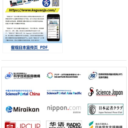
科学研究
千叶大学鉴定出导致难治性疾病“肺高血压症”恶化的蛋白质“MYL9/12”，
会引发血管结构恶化
小岩井忠道
泷川 进
戴维
科学研究
京都大学高效生成光的构成单元“光子”，可应用于量子计算机
科学研究
开发出300亿年仅误差1秒的光晶格钟，构建网络将其打造为下一代社会
基础设施
经济・社会
日本成立“以人为本AI联盟”——力争借助AI拓展社会公众创造力，依托
产学合作推进研发
科学研究
大阪大学开发出膜脂质可视化工具，使脂质探针的高效开发成为可能
科学研究
立教大学在试管内构建长链人工基因组DNA自我复制系统，有望实现携
带大量基因的人工细胞
政策
日本科研费增设国际共同研究强化新类别，促进青年研究人员赴海外开
展研究
科学研究
京都大学高效生成光的构成单元“光子”，可应用于量子计算机
科学研究