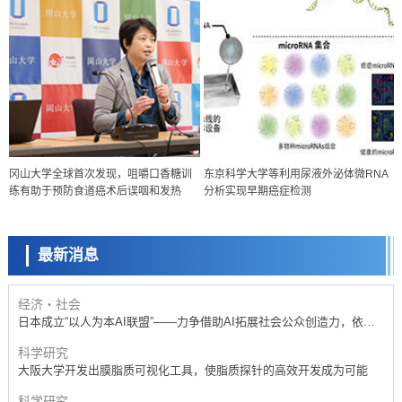
政策
冈山大学全球首次发现，咀嚼口香糖训
东京科学大学等利用尿液外泌体微RNA
日本科研费增设国际共同研究强化新类别，促进青年研究人员赴海外开
练有助于预防食道癌术后误咽和发热
分析实现早期癌症检测
展研究
科学研究
京都大学高效生成光的构成单元“光子”，可应用于量子计算机
最新消息
科学研究
开发出300亿年仅误差1秒的光晶格钟，构建网络将其打造为下一代社会
基础设施
经济・社会
日本成立“以人为本AI联盟”——力争借助AI拓展社会公众创造力，依托
产学合作推进研发
科学研究
大阪大学开发出膜脂质可视化工具，使脂质探针的高效开发成为可能
科学研究