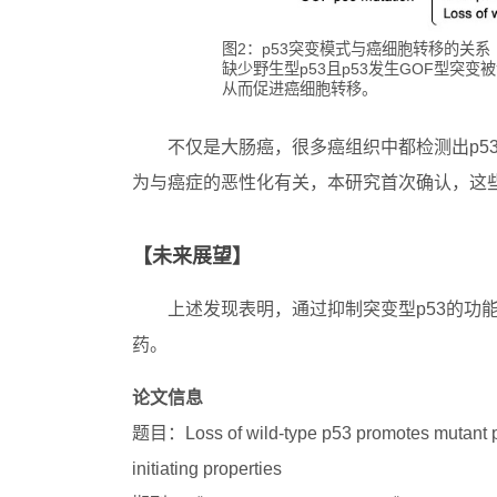
图2：p53突变模式与癌细胞转移的关系
缺少野生型p53且p53发生GOF型突
从而促进癌细胞转移。
不仅是大肠癌，很多癌组织中都检测出p5
为与癌症的恶性化有关，本研究首次确认，这
【未来展望】
上述发现表明，通过抑制突变型p53的功
药。
论文信息
题目：Loss of wild-type p53 promotes mutant p53
initiating properties