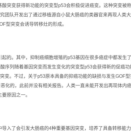
酸突变获得新功能的突变型p53会积极促进癌变。这种突变被
）型突变。研究团队开发出了通过移植源自小鼠大肠癌的类器官来再现人类
GOF型突变会诱导转移灶的形成。
起的。其中，抑制癌细胞增殖的p53基因在很多癌症中都发生
基酸序列随着基因突变而发生变化的突变型p53会获得新的促癌功
GOF）型突变。不过，关于p53原本具备的抑癌功能的缺损与发生GOF
情恶化的，此前并没有相关报告。人类一直未能开发出再现体内
主要原因之一。
中导入了会引发大肠癌的4种重要基因突变，培养了具备转移能力