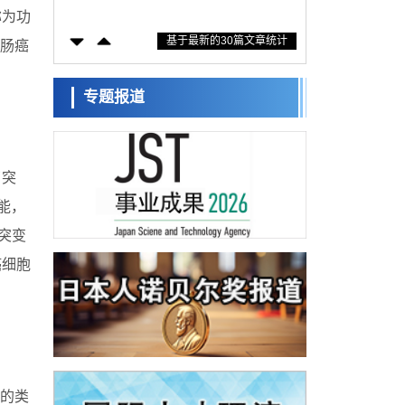
防灾等核心优势服务社会
称为功
科学研究
基于最新的30篇文章统计
东京大学通过叶绿体基因组编辑技术强化碳
大肠癌
固定酶，成功提高光合作用能力与生产力
科学研究
藤田医科大学等成功鉴定出非结核分枝杆菌
专题报道
生存的必需基因，首次揭示该基因的必要性
经济・社会
因菌株而异
【AI法下篇】如何应对AI的不可控性——中
央大学平野晋教授专访
科学研究
了突
日本学术会议：为保持土壤健康应采取哪些
措施？探讨土壤保护与强化的具体对策
能，
科学研究
型突变
大阪大学开发基于水氢键网络的温度预测新
方法，AI从分子排列信息中高精度解读
癌细胞
经济・社会
【AI法上篇】如何对“将人生交给AI”保持危机
感——中央大学平野晋教授专访
科学研究
庆应义塾大学阐明脑内“游击手”小胶质细胞包
裹保护受损神经细胞的机制，有望用于开发
科学研究
阿尔茨海默病等疾病疗法
日本东北大学与横滨橡胶全球首次从纳米尺
的类
度揭示橡胶—黄铜粘接界面劣化抑制机制，