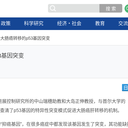
政策
科学研究
经济・社会
教育
交
大肠癌转移的p53基因突变
3基因突变
进展控制研究所的中山瑞穗助教和大岛正伸教授，与首尔大学的
队，成功查清了p53基因的特异性突变模式促进大肠癌肝转移的机制。
的“抑癌基因”，在很多癌症中都发现该基因发生了突变，其功能缺