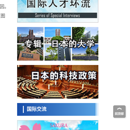
科学研究
为提升轮胎安全性与耐久性的材料设计开辟
基因。
道路
近畿大学等发现植物染料“日本茜”的红色成分
可抑制老化与炎症，有望成为新型功能性材
（图
科学研究
料
群马大学开发针对难治性癫痫的新型基因疗
法，利用超小型GAD67启动子抑制发作
科学研究
九州大学揭示夜间眼压升高机制：两种激素
波动叠加所致
科学研究
东京都产技研采用新手法开发出可稳定工作
至300℃的介电材料，已验证电容器可在汽车
经济・社会
发动机等高温环境下工作
日本生成式AI使用者占比一年内翻倍，但与
中美德仍有较大差距
政策
日本修订首都直下型地震紧急对策：目标为
死亡人数至少减半，重点强化火灾防控
科学研究
福井大学发现细胞记忆过往并抑制反应的机
制，阐明即便DNA相同反应迥异之谜
国际交流
科学研究
神户大学确认口服癌症疫苗B440单药给药的
安全性，在转移性尿路上皮癌患者中开展临
政策
床试验