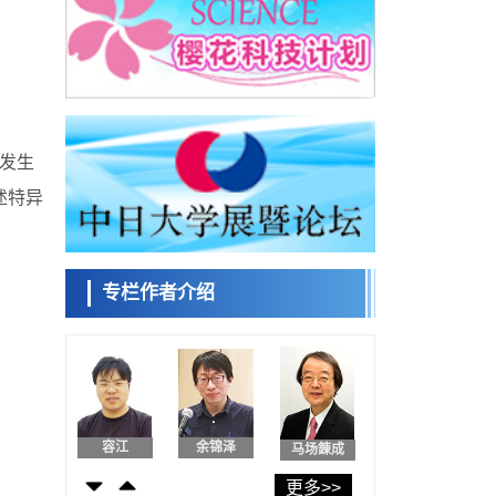
日本发布《令和8年版科学技术与创新白皮
书》，解读第七期基本计划首年度政策方向
科学研究
东京大学发现可诱导细胞死亡的新型信使物
日本科学未
质
来馆 科学交
科学研究
流员
东京都健康长寿医疗中心跨器官揭示衰老过
程中的糖链变化
著发生
科学研究
产总研无需石油利用松脂制备石墨前驱体，
述特异
小岩井忠道
泷川 进
戴维
可作为电池电极材料
科学研究
东京大学和海上保安厅等发现南海海槽沿线
板块边界锁定状态存在区域差异
专栏作者介绍
政策
日本第2次医疗研究开发调整费，根据一线实
陈小牧
安宁
李鸥
际情况和需求分配99.3亿日元
科学研究
千叶大学鉴定出导致难治性疾病“肺高血压症”
恶化的蛋白质“MYL9/12”，会引发血管结构恶
科学研究
化
京都大学高效生成光的构成单元“光子”，可应
容江
余锦泽
马场錬成
用于量子计算机
科学研究
更多>>
开发出300亿年仅误差1秒的光晶格钟，构建