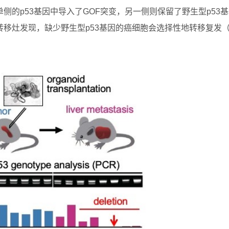
的p53基因中导入了GOF突变，另一侧则保留了野生型p53
移灶发现，缺少野生型p53基因的癌细胞会选择性地转移复发