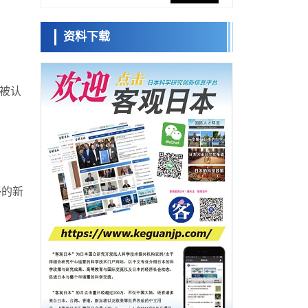
网络将其打造为下一代社会基础设施
经济・社会
资料下载
日本成立“以人为本AI联盟”——力争借助AI拓
日本科学未
展社会公众创造力，依托产学合作推进研发
来馆 科学交
科学研究
流员
大阪大学开发出膜脂质可视化工具，使脂质
探针的高效开发成为可能
象被认
科学研究
立教大学在试管内构建长链人工基因组DNA
小岩井忠道
泷川 进
戴维
自我复制系统，有望实现携带大量基因的人
政策
工细胞
日本科研费增设国际共同研究强化新类别，
促进青年研究人员赴海外开展研究
科学研究
京都大学高效生成光的构成单元“光子”，可应
移的新
用于量子计算机
科学研究
开发出300亿年仅误差1秒的光晶格钟，构建
网络将其打造为下一代社会基础设施
经济・社会
日本成立“以人为本AI联盟”——力争借助AI拓
展社会公众创造力，依托产学合作推进研发
科学研究
大阪大学开发出膜脂质可视化工具，使脂质