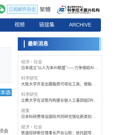
订阅邮件杂志
政策
日本科研费增设国际共同研究强化新类别，
流
视频
促进青年研究人员赴海外开展研究
链接集
ARCHIVE
科学研究
京都大学高效生成光的构成单元“光子”，可应
用于量子计算机
最新消息
科学研究
开发出300亿年仅误差1秒的光晶格钟，构建
网络将其打造为下一代社会基础设施
经济・社会
日本成立“以人为本AI联盟”——力争借助AI拓
展社会公众创造力，依托产学合作推进研发
科学研究
大阪大学开发出膜脂质可视化工具，使脂质
探针的高效开发成为可能
科学研究
立教大学在试管内构建长链人工基因组DNA
自我复制系统，有望实现携带大量基因的人
政策
工细胞
日本科研费增设国际共同研究强化新类别，
促进青年研究人员赴海外开展研究
经济・社会
损会
铁道综研新任理事长芦谷公稔：依托超导和