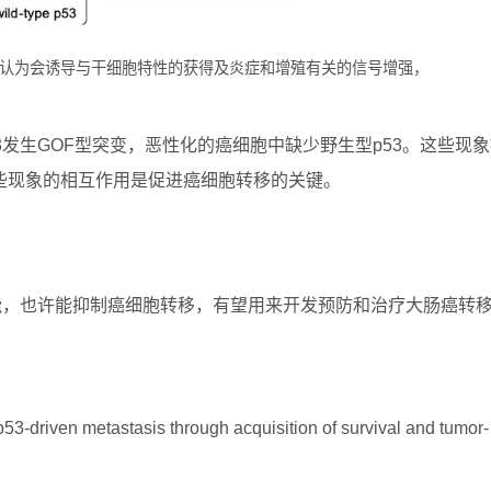
变被认为会诱导与干细胞特性的获得及炎症和增殖有关的信号增强，
3发生GOF型突变，恶性化的癌细胞中缺少野生型p53。这些现
些现象的相互作用是促进癌细胞转移的关键。
能，也许能抑制癌细胞转移，有望用来开发预防和治疗大肠癌转
-driven metastasis through acquisition of survival and tumor-