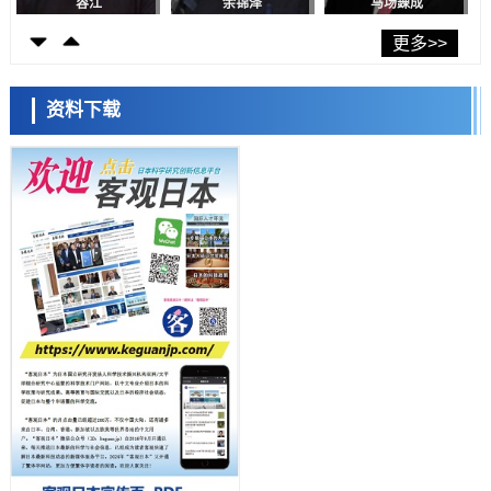
首年度政策方向
容江
余锦泽
马场錬成
科学研究
东京大学发现可诱导细胞死亡的新型信使物质
更多>>
科学研究
东京都健康长寿医疗中心跨器官揭示衰老过程中的糖链变化
资料下载
科学研究
产总研无需石油利用松脂制备石墨前驱体，可作为电池电极材料
日本科学未来馆 科学交
科学研究
流员
东京大学和海上保安厅等发现南海海槽沿线板块边界锁定状态存在区域
差异
政策
日本第2次医疗研究开发调整费，根据一线实际情况和需求分配99.3亿
日元
科学研究
千叶大学鉴定出导致难治性疾病“肺高血压症”恶化的蛋白质“MYL9/12”，
会引发血管结构恶化
小岩井忠道
泷川 进
戴维
科学研究
京都大学高效生成光的构成单元“光子”，可应用于量子计算机
科学研究
开发出300亿年仅误差1秒的光晶格钟，构建网络将其打造为下一代社会
基础设施