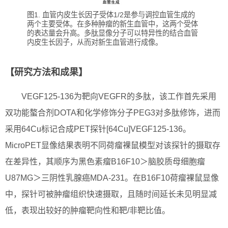
图1. 血管内皮生长因子受体1/2是参与调控血管生成的
两个主要受体。在多种肿瘤的新生血管中，这两个受体
的表达量会升高。多肽显像分子可以特异性的结合血管
内皮生长因子，从而对新生血管进行成像。
【研究方法和成果】
VEGF125-136为靶向VEGFR的多肽，该工作首先采用
双功能螯合剂DOTA和化学修饰分子PEG3对多肽修饰，进而
采用64Cu标记合成PET探针[64Cu]VEGF125-136。
MicroPET显像结果表明不同荷瘤裸鼠模型对该探针的摄取存
在差异性，其顺序为黑色素瘤B16F10＞脑胶质母细胞瘤
U87MG＞三阴性乳腺癌MDA-231。在B16F10荷瘤裸鼠显像
中，探针可被肿瘤组织快速摄取，且随时间延长未见明显减
低，表现出较好的肿瘤靶向性和靶/非靶比值。