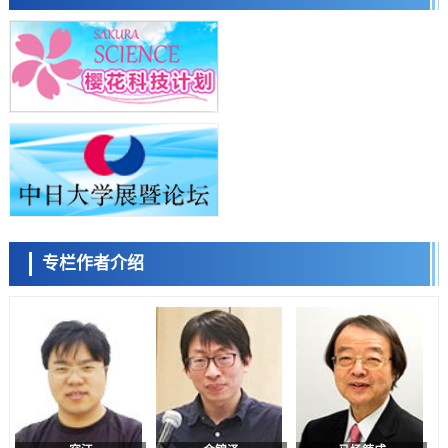
成为新型功能性材料
科学研究
群马大学开发针对难治性癫痫的新型基因疗法，利用超小型GAD67启动
子抑制发作
科学研究
九州大学揭示夜间眼压升高机制：两种激素波动叠加所致
小岩井忠道
泷川 进
戴维
科学研究
东京都产技研采用新手法开发出可稳定工作至300℃的介电材料，已验
证电容器可在汽车发动机等高温环境下工作
经济・社会
日本生成式AI使用者占比一年内翻倍，但与中美德仍有较大差距
政策
专栏作者介绍
日本修订首都直下型地震紧急对策：目标为死亡人数至少减半，重点强
陈小牧
李鸥
安宁
化火灾防控
科学研究
福井大学发现细胞记忆过往并抑制反应的机制，阐明即便DNA相同反应
迥异之谜
科学研究
神户大学确认口服癌症疫苗B440单药给药的安全性，在转移性尿路上皮
癌患者中开展临床试验
政策
日本发布《令和8年版科学技术与创新白皮书》，解读第七期基本计划