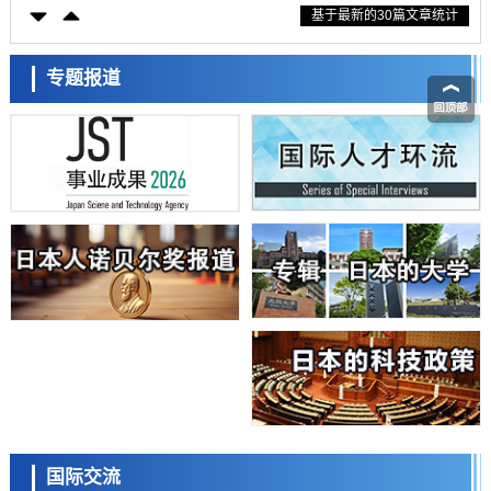
基于最新的30篇文章统计
东京大学通过叶绿体基因组编辑技术强化碳固定酶，成功提高光合作用
能力与生产力
科学研究
藤田医科大学等成功鉴定出非结核分枝杆菌生存的必需基因，首次揭示
专题报道
该基因的必要性因菌株而异
经济・社会
【AI法下篇】如何应对AI的不可控性——中央大学平野晋教授专访
科学研究
日本学术会议：为保持土壤健康应采取哪些措施？探讨土壤保护与强化
的具体对策
科学研究
大阪大学开发基于水氢键网络的温度预测新方法，AI从分子排列信息中
高精度解读
经济・社会
【AI法上篇】如何对“将人生交给AI”保持危机感——中央大学平野晋教
授专访
科学研究
庆应义塾大学阐明脑内“游击手”小胶质细胞包裹保护受损神经细胞的机
制，有望用于开发阿尔茨海默病等疾病疗法
科学研究
日本东北大学与横滨橡胶全球首次从纳米尺度揭示橡胶—黄铜粘接界面
日本科学未来馆 科学交
劣化抑制机制，为提升轮胎安全性与耐久性的材料设计开辟道路
流员
科学研究
国际交流
近畿大学等发现植物染料“日本茜”的红色成分可抑制老化与炎症，有望