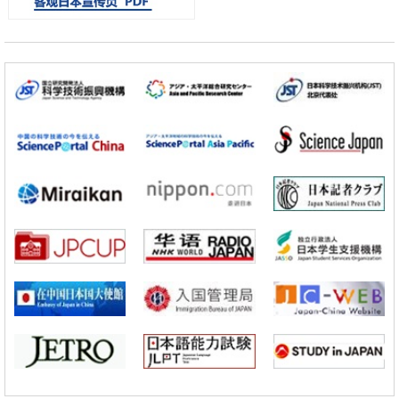
经济・社会
日本成立“以人为本AI联盟”——力争借助AI拓展社会公众创造力，依托
产学合作推进研发
科学研究
大阪大学开发出膜脂质可视化工具，使脂质探针的高效开发成为可能
科学研究
立教大学在试管内构建长链人工基因组DNA自我复制系统，有望实现携
带大量基因的人工细胞
政策
日本科研费增设国际共同研究强化新类别，促进青年研究人员赴海外开
展研究
科学研究
京都大学高效生成光的构成单元“光子”，可应用于量子计算机
科学研究
开发出300亿年仅误差1秒的光晶格钟，构建网络将其打造为下一代社会
基础设施
经济・社会
日本成立“以人为本AI联盟”——力争借助AI拓展社会公众创造力，依托
产学合作推进研发
科学研究
大阪大学开发出膜脂质可视化工具，使脂质探针的高效开发成为可能
科学研究