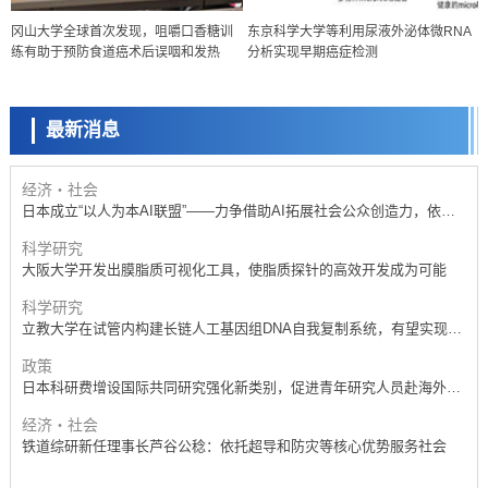
政策
冈山大学全球首次发现，咀嚼口香糖训
东京科学大学等利用尿液外泌体微RNA
日本科研费增设国际共同研究强化新类别，促进青年研究人员赴海外开
练有助于预防食道癌术后误咽和发热
分析实现早期癌症检测
展研究
科学研究
京都大学高效生成光的构成单元“光子”，可应用于量子计算机
最新消息
科学研究
开发出300亿年仅误差1秒的光晶格钟，构建网络将其打造为下一代社会
基础设施
经济・社会
日本成立“以人为本AI联盟”——力争借助AI拓展社会公众创造力，依托
产学合作推进研发
科学研究
大阪大学开发出膜脂质可视化工具，使脂质探针的高效开发成为可能
科学研究
立教大学在试管内构建长链人工基因组DNA自我复制系统，有望实现携
带大量基因的人工细胞
政策
日本科研费增设国际共同研究强化新类别，促进青年研究人员赴海外开
展研究
经济・社会
铁道综研新任理事长芦谷公稔：依托超导和防灾等核心优势服务社会
科学研究