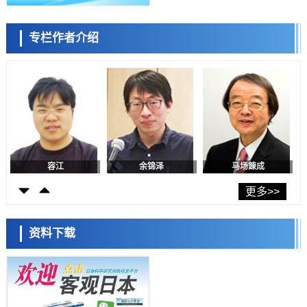
日本生成式AI使用者占比一年内翻倍，但与中美德仍有较大差距
政策
专栏作者介绍
日本修订首都直下型地震紧急对策：目标为死亡人数至少减半，重点强
陈小牧
李鸥
安宁
化火灾防控
科学研究
福井大学发现细胞记忆过往并抑制反应的机制，阐明即便DNA相同反应
迥异之谜
科学研究
神户大学确认口服癌症疫苗B440单药给药的安全性，在转移性尿路上皮
癌患者中开展临床试验
政策
日本发布《令和8年版科学技术与创新白皮书》，解读第七期基本计划
首年度政策方向
容江
余锦泽
马场錬成
科学研究
东京大学发现可诱导细胞死亡的新型信使物质
更多>>
科学研究
东京都健康长寿医疗中心跨器官揭示衰老过程中的糖链变化
资料下载
科学研究
产总研无需石油利用松脂制备石墨前驱体，可作为电池电极材料
日本科学未来馆 科学交
科学研究
流员
东京大学和海上保安厅等发现南海海槽沿线板块边界锁定状态存在区域