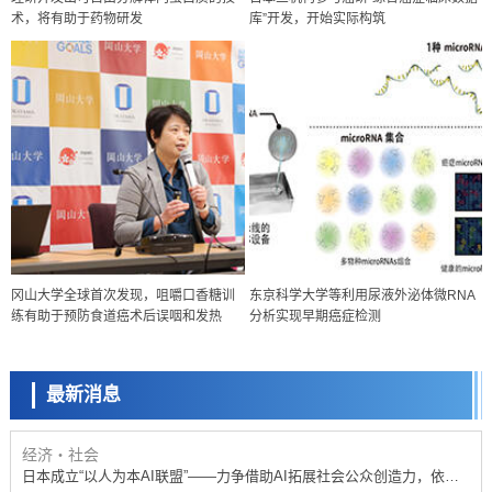
术，将有助于药物研发
库”开发，开始实际构筑
政策
冈山大学全球首次发现，咀嚼口香糖训
东京科学大学等利用尿液外泌体微RNA
日本科研费增设国际共同研究强化新类别，促进青年研究人员赴海外开
练有助于预防食道癌术后误咽和发热
分析实现早期癌症检测
展研究
科学研究
京都大学高效生成光的构成单元“光子”，可应用于量子计算机
最新消息
科学研究
开发出300亿年仅误差1秒的光晶格钟，构建网络将其打造为下一代社会
基础设施
经济・社会
日本成立“以人为本AI联盟”——力争借助AI拓展社会公众创造力，依托