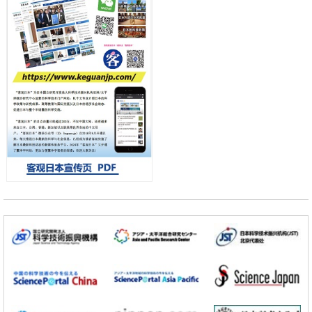
差异
政策
日本第2次医疗研究开发调整费，根据一线实际情况和需求分配99.3亿
日元
科学研究
千叶大学鉴定出导致难治性疾病“肺高血压症”恶化的蛋白质“MYL9/12”，
会引发血管结构恶化
小岩井忠道
泷川 进
戴维
科学研究
京都大学高效生成光的构成单元“光子”，可应用于量子计算机
科学研究
开发出300亿年仅误差1秒的光晶格钟，构建网络将其打造为下一代社会
基础设施
经济・社会
日本成立“以人为本AI联盟”——力争借助AI拓展社会公众创造力，依托
产学合作推进研发
科学研究
大阪大学开发出膜脂质可视化工具，使脂质探针的高效开发成为可能
科学研究
立教大学在试管内构建长链人工基因组DNA自我复制系统，有望实现携
带大量基因的人工细胞
政策
日本科研费增设国际共同研究强化新类别，促进青年研究人员赴海外开
展研究