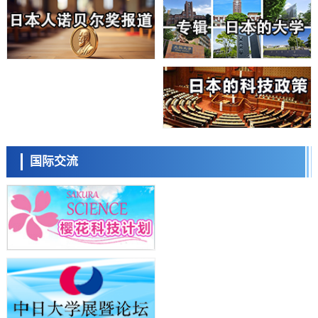
科学研究
大阪大学开发基于水氢键网络的温度预测新方法，AI从分子排列信息中
高精度解读
经济・社会
【AI法上篇】如何对“将人生交给AI”保持危机感——中央大学平野晋教
授专访
科学研究
庆应义塾大学阐明脑内“游击手”小胶质细胞包裹保护受损神经细胞的机
制，有望用于开发阿尔茨海默病等疾病疗法
科学研究
日本东北大学与横滨橡胶全球首次从纳米尺度揭示橡胶—黄铜粘接界面
日本科学未来馆 科学交
劣化抑制机制，为提升轮胎安全性与耐久性的材料设计开辟道路
流员
科学研究
国际交流
近畿大学等发现植物染料“日本茜”的红色成分可抑制老化与炎症，有望
成为新型功能性材料
科学研究
群马大学开发针对难治性癫痫的新型基因疗法，利用超小型GAD67启动
子抑制发作
科学研究
九州大学揭示夜间眼压升高机制：两种激素波动叠加所致
小岩井忠道
泷川 进
戴维
科学研究
东京都产技研采用新手法开发出可稳定工作至300℃的介电材料，已验
证电容器可在汽车发动机等高温环境下工作
经济・社会