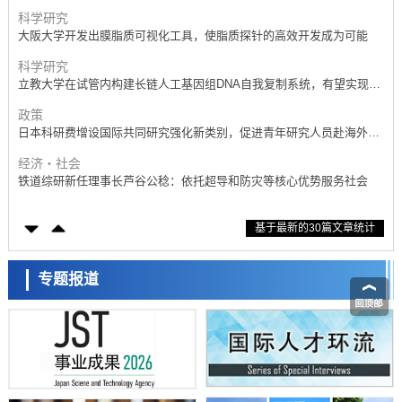
产学合作推进研发
科学研究
大阪大学开发出膜脂质可视化工具，使脂质探针的高效开发成为可能
科学研究
立教大学在试管内构建长链人工基因组DNA自我复制系统，有望实现携
带大量基因的人工细胞
政策
日本科研费增设国际共同研究强化新类别，促进青年研究人员赴海外开
展研究
经济・社会
铁道综研新任理事长芦谷公稔：依托超导和防灾等核心优势服务社会
科学研究
基于最新的30篇文章统计
东京大学通过叶绿体基因组编辑技术强化碳固定酶，成功提高光合作用
能力与生产力
科学研究
藤田医科大学等成功鉴定出非结核分枝杆菌生存的必需基因，首次揭示
专题报道
该基因的必要性因菌株而异
经济・社会
【AI法下篇】如何应对AI的不可控性——中央大学平野晋教授专访
科学研究
日本学术会议：为保持土壤健康应采取哪些措施？探讨土壤保护与强化
的具体对策