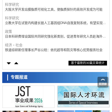
产学合作推进研发
科学研究
大阪大学开发出膜脂质可视化工具，使脂质探针的高效开发成为可能
科学研究
立教大学在试管内构建长链人工基因组DNA自我复制系统，有望实现携
带大量基因的人工细胞
政策
日本科研费增设国际共同研究强化新类别，促进青年研究人员赴海外开
展研究
经济・社会
铁道综研新任理事长芦谷公稔：依托超导和防灾等核心优势服务社会
科学研究
基于最新的30篇文章统计
东京大学通过叶绿体基因组编辑技术强化碳固定酶，成功提高光合作用
能力与生产力
科学研究
藤田医科大学等成功鉴定出非结核分枝杆菌生存的必需基因，首次揭示
专题报道
该基因的必要性因菌株而异
经济・社会
【AI法下篇】如何应对AI的不可控性——中央大学平野晋教授专访
科学研究
日本学术会议：为保持土壤健康应采取哪些措施？探讨土壤保护与强化
的具体对策