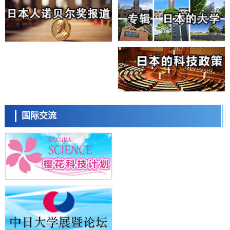
科学研究
大阪大学开发基于水氢键网络的温度预测新方法，AI从分子排列信息中
高精度解读
经济・社会
【AI法上篇】如何对“将人生交给AI”保持危机感——中央大学平野晋教
授专访
科学研究
庆应义塾大学阐明脑内“游击手”小胶质细胞包裹保护受损神经细胞的机
制，有望用于开发阿尔茨海默病等疾病疗法
科学研究
日本东北大学与横滨橡胶全球首次从纳米尺度揭示橡胶—黄铜粘接界面
日本科学未来馆 科学交
劣化抑制机制，为提升轮胎安全性与耐久性的材料设计开辟道路
流员
科学研究
国际交流
近畿大学等发现植物染料“日本茜”的红色成分可抑制老化与炎症，有望
成为新型功能性材料
科学研究
群马大学开发针对难治性癫痫的新型基因疗法，利用超小型GAD67启动
子抑制发作
科学研究
九州大学揭示夜间眼压升高机制：两种激素波动叠加所致
小岩井忠道
泷川 进
戴维
科学研究
东京都产技研采用新手法开发出可稳定工作至300℃的介电材料，已验
证电容器可在汽车发动机等高温环境下工作
经济・社会