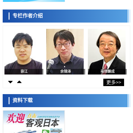
日本生成式AI使用者占比一年内翻倍，但与中美德仍有较大差距
政策
专栏作者介绍
日本修订首都直下型地震紧急对策：目标为死亡人数至少减半，重点强
陈小牧
李鸥
安宁
化火灾防控
科学研究
福井大学发现细胞记忆过往并抑制反应的机制，阐明即便DNA相同反应
迥异之谜
科学研究
神户大学确认口服癌症疫苗B440单药给药的安全性，在转移性尿路上皮
癌患者中开展临床试验
政策
日本发布《令和8年版科学技术与创新白皮书》，解读第七期基本计划
首年度政策方向
容江
余锦泽
马场錬成
科学研究
东京大学发现可诱导细胞死亡的新型信使物质
更多>>
科学研究
东京都健康长寿医疗中心跨器官揭示衰老过程中的糖链变化
资料下载
科学研究
产总研无需石油利用松脂制备石墨前驱体，可作为电池电极材料
日本科学未来馆 科学交
科学研究
流员
东京大学和海上保安厅等发现南海海槽沿线板块边界锁定状态存在区域