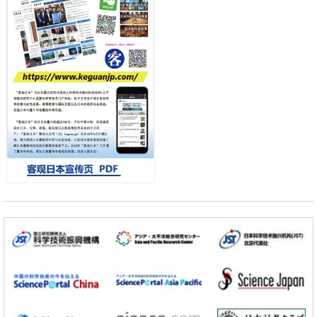
差异
政策
日本第2次医疗研究开发调整费，根据一线实际情况和需求分配99.3亿
日元
科学研究
千叶大学鉴定出导致难治性疾病“肺高血压症”恶化的蛋白质“MYL9/12”，
会引发血管结构恶化
小岩井忠道
泷川 进
戴维
科学研究
京都大学高效生成光的构成单元“光子”，可应用于量子计算机
科学研究
开发出300亿年仅误差1秒的光晶格钟，构建网络将其打造为下一代社会
基础设施
经济・社会
日本成立“以人为本AI联盟”——力争借助AI拓展社会公众创造力，依托
产学合作推进研发
科学研究
大阪大学开发出膜脂质可视化工具，使脂质探针的高效开发成为可能
科学研究
立教大学在试管内构建长链人工基因组DNA自我复制系统，有望实现携
带大量基因的人工细胞
政策
日本科研费增设国际共同研究强化新类别，促进青年研究人员赴海外开
展研究