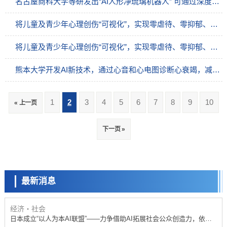
名古屋商科大学等研发出“AI人形净琉璃机器人” 可通过深度学习实现情感表达
将儿童及青少年心理创伤“可视化”，实现零虐待、零抑郁、零自杀社会（下）
将儿童及青少年心理创伤“可视化”，实现零虐待、零抑郁、零自杀社会（上）
熊本大学开发AI新技术，通过心音和心电图诊断心衰竭，减轻患者负担
1
2
3
4
5
6
7
8
9
10
« 上一页
政策
下一页 »
日本科研费增设国际共同研究强化新类别，促进青年研究人员赴海外开
展研究
科学研究
京都大学高效生成光的构成单元“光子”，可应用于量子计算机
最新消息
科学研究
开发出300亿年仅误差1秒的光晶格钟，构建网络将其打造为下一代社会
基础设施
经济・社会
日本成立“以人为本AI联盟”——力争借助AI拓展社会公众创造力，依托