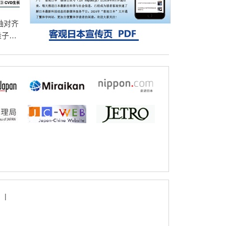
固定酶，成功提高光合作用能力与生产力
科学研究
藤田医科大学等成功鉴定出非结核分枝杆菌
轴对齐
生存的必需基因，首次揭示该基因的必要性
量子比
因菌株而异
器件的
|