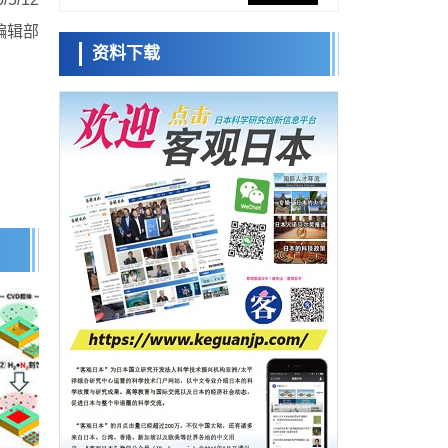
促进青年研究人员赴海外开展研究
编辑部
经济・社会
资料下载
铁道综研新任理事长芦谷公稔：依托超导和
日本科学未
防灾等核心优势服务社会
来馆 科学交
科学研究
流员
东京大学通过叶绿体基因组编辑技术强化碳
固定酶，成功提高光合作用能力与生产力
科学研究
藤田医科大学等成功鉴定出非结核分枝杆菌
小岩井忠道
泷川 进
戴维
生存的必需基因，首次揭示该基因的必要性
经济・社会
因菌株而异
【AI法下篇】如何应对AI的不可控性——中
央大学平野晋教授专访
科学研究
【JST事业成果】开发低成本与低功耗的新型
AI处理器
政策
日本科研费增设国际共同研究强化新类别，
促进青年研究人员赴海外开展研究
经济・社会
铁道综研新任理事长芦谷公稔：依托超导和
防灾等核心优势服务社会
科学研究
东京大学通过叶绿体基因组编辑技术强化碳