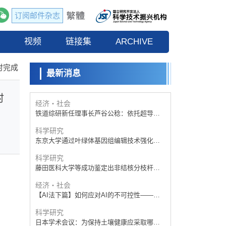
订阅邮件杂志
经济・社会
【AI法下篇】如何应对AI的不可控性——中
流
视频
央大学平野晋教授专访
链接集
ARCHIVE
科学研究
【JST事业成果】开发低成本与低功耗的新型
时完成
AI处理器
最新消息
政策
日本科研费增设国际共同研究强化新类别，
促进青年研究人员赴海外开展研究
时
经济・社会
铁道综研新任理事长芦谷公稔：依托超导和
防灾等核心优势服务社会
科学研究
东京大学通过叶绿体基因组编辑技术强化碳
固定酶，成功提高光合作用能力与生产力
科学研究
藤田医科大学等成功鉴定出非结核分枝杆菌
生存的必需基因，首次揭示该基因的必要性
经济・社会
因菌株而异
【AI法下篇】如何应对AI的不可控性——中
央大学平野晋教授专访
科学研究
日本学术会议：为保持土壤健康应采取哪些