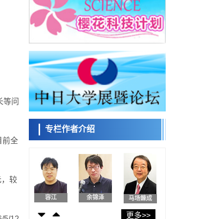
东京大学和海上保安厅等发现南海海槽沿线
板块边界锁定状态存在区域差异
政策
日本第2次医疗研究开发调整费，根据一线实
日本科学未
际情况和需求分配99.3亿日元
来馆 科学交
科学研究
流员
千叶大学鉴定出导致难治性疾病“肺高血压症”
恶化的蛋白质“MYL9/12”，会引发血管结构恶
科学研究
化
京都大学高效生成光的构成单元“光子”，可应
小岩井忠道
泷川 进
戴维
用于量子计算机
长等问
科学研究
用数理模型诠释慢性荨麻疹的发病机理，借
助数学的力量实现个体化最佳治疗
专栏作者介绍
科学研究
【JST事业成果】发现室温下工作的交替磁体
目前全
陈小牧
安宁
李鸥
科学研究
夜景也能清晰呈现在纸上——日本“铁路摄影
迷”教授研发新技术
元，较
科学研究
【JST事业成果】开发低成本与低功耗的新型
容江
余锦泽
马场錬成
AI处理器
政策
更多>>
5/12
日本科研费增设国际共同研究强化新类别，