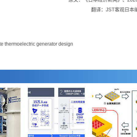
翻译：JST客观日本
thermoelectric generator design