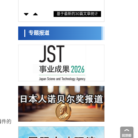
措施？探讨土壤保护与强化的具体对策
科学研究
基于最新的30篇文章统计
大阪大学开发基于水氢键网络的温度预测新
方法，AI从分子排列信息中高精度解读
经济・社会
【AI法上篇】如何对“将人生交给AI”保持危机
专题报道
感——中央大学平野晋教授专访
科学研究
庆应义塾大学阐明脑内“游击手”小胶质细胞包
裹保护受损神经细胞的机制，有望用于开发
科学研究
阿尔茨海默病等疾病疗法
日本东北大学与横滨橡胶全球首次从纳米尺
度揭示橡胶—黄铜粘接界面劣化抑制机制，
科学研究
为提升轮胎安全性与耐久性的材料设计开辟
道路
近畿大学等发现植物染料“日本茜”的红色成分
可抑制老化与炎症，有望成为新型功能性材
科学研究
料
群马大学开发针对难治性癫痫的新型基因疗
法，利用超小型GAD67启动子抑制发作
科学研究
九州大学揭示夜间眼压升高机制：两种激素
波动叠加所致
器件的
科学研究
东京都产技研采用新手法开发出可稳定工作
至300℃的介电材料，已验证电容器可在汽车