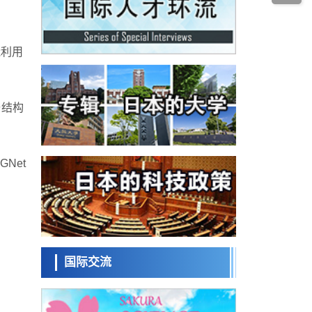
经济・社会
发动机等高温环境下工作
日本生成式AI使用者占比一年内翻倍，但与
中美德仍有较大差距
政策
能利用
日本修订首都直下型地震紧急对策：目标为
死亡人数至少减半，重点强化火灾防控
科学研究
福井大学发现细胞记忆过往并抑制反应的机
与结构
制，阐明即便DNA相同反应迥异之谜
科学研究
神户大学确认口服癌症疫苗B440单药给药的
安全性，在转移性尿路上皮癌患者中开展临
政策
床试验
Net
日本发布《令和8年版科学技术与创新白皮
书》，解读第七期基本计划首年度政策方向
科学研究
东京大学发现可诱导细胞死亡的新型信使物
质
科学研究
东京都健康长寿医疗中心跨器官揭示衰老过
程中的糖链变化
国际交流
科学研究
产总研无需石油利用松脂制备石墨前驱体，
可作为电池电极材料
科学研究