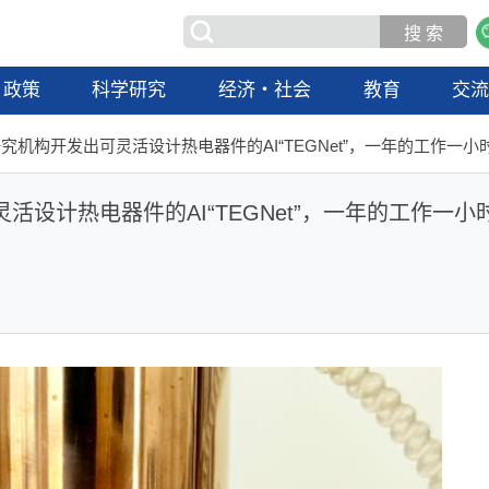
政策
科学研究
经济・社会
教育
交
究机构开发出可灵活设计热电器件的AI“TEGNet”，一年的工作一小
设计热电器件的AI“TEGNet”，一年的工作一小