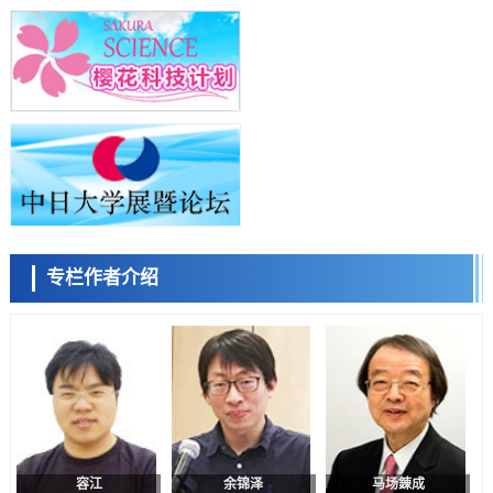
政策
日本修订首都直下型地震紧急对策：目标为死亡人数至少减半，重点强
化火灾防控
科学研究
福井大学发现细胞记忆过往并抑制反应的机制，阐明即便DNA相同反应
小岩井忠道
泷川 进
戴维
迥异之谜
科学研究
神户大学确认口服癌症疫苗B440单药给药的安全性，在转移性尿路上皮
癌患者中开展临床试验
政策
日本发布《令和8年版科学技术与创新白皮书》，解读第七期基本计划
首年度政策方向
科学研究
专栏作者介绍
东京大学发现可诱导细胞死亡的新型信使物质
陈小牧
李鸥
安宁
科学研究
东京都健康长寿医疗中心跨器官揭示衰老过程中的糖链变化
科学研究
产总研无需石油利用松脂制备石墨前驱体，可作为电池电极材料
科学研究
东京大学和海上保安厅等发现南海海槽沿线板块边界锁定状态存在区域
差异
容江
余锦泽
马场錬成