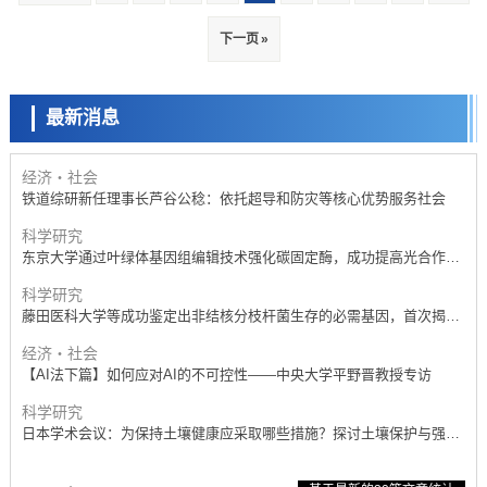
经济・社会
【AI法下篇】如何应对AI的不可控性——中央大学平野晋教授专访
下一页 »
科学研究
【JST事业成果】开发低成本与低功耗的新型AI处理器
最新消息
政策
日本科研费增设国际共同研究强化新类别，促进青年研究人员赴海外开
展研究
经济・社会
铁道综研新任理事长芦谷公稔：依托超导和防灾等核心优势服务社会
科学研究
东京大学通过叶绿体基因组编辑技术强化碳固定酶，成功提高光合作用
能力与生产力
科学研究
藤田医科大学等成功鉴定出非结核分枝杆菌生存的必需基因，首次揭示
该基因的必要性因菌株而异
经济・社会
【AI法下篇】如何应对AI的不可控性——中央大学平野晋教授专访
科学研究
日本学术会议：为保持土壤健康应采取哪些措施？探讨土壤保护与强化
的具体对策
科学研究