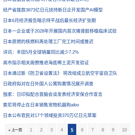
经产省拨款3873亿日元扶持新日企开发国产AI模型
日本6月经济报告暗示持平战后最长经济扩张期
日本一企业或于2028年开展国内首次猪肾脏移植临床试验
日本原燃的核燃料再处理工厂完工时间或推迟
详讯：丰田5月全球销量同比减少7.2%
高市指示相关阁僚推进海底稀土泥开发验证
日本通过新《防卫省设置法》 将改组成立航空宇宙自卫队
日政府拟对在日外国人公寓购置情况展开调查
独家：日印拟配合首脑会谈发表经济安保合作宣言
索尼将停止在日本销售宠物机器狗aibo
日本公布官民对17个领域投资370万亿日元草案
1
2
3
4
5
6
7
8
9
10
« 上一页