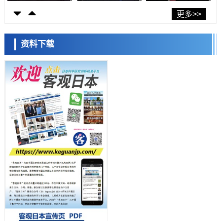
政策
日本第2次医疗研究开发调整费，根据一线实际情况和需求分配99.3亿
更多>>
日元
科学研究
千叶大学鉴定出导致难治性疾病“肺高血压症”恶化的蛋白质“MYL9/12”，
资料下载
会引发血管结构恶化
科学研究
京都大学高效生成光的构成单元“光子”，可应用于量子计算机
日本科学未来馆 科学交
科学研究
流员
用数理模型诠释慢性荨麻疹的发病机理，借助数学的力量实现个体化最
佳治疗
科学研究
【JST事业成果】发现室温下工作的交替磁体
科学研究
夜景也能清晰呈现在纸上——日本“铁路摄影迷”教授研发新技术
小岩井忠道
泷川 进
戴维
科学研究
【JST事业成果】开发低成本与低功耗的新型AI处理器
政策
日本科研费增设国际共同研究强化新类别，促进青年研究人员赴海外开
展研究
经济・社会