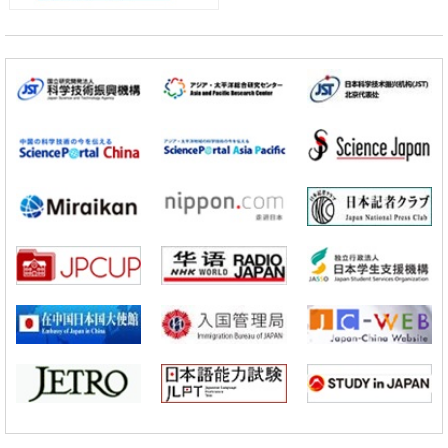
铁道综研新任理事长芦谷公稔：依托超导和防灾等核心优势服务社会
科学研究
东京大学通过叶绿体基因组编辑技术强化碳固定酶，成功提高光合作用
能力与生产力
科学研究
藤田医科大学等成功鉴定出非结核分枝杆菌生存的必需基因，首次揭示
该基因的必要性因菌株而异
经济・社会
【AI法下篇】如何应对AI的不可控性——中央大学平野晋教授专访
科学研究
【JST事业成果】开发低成本与低功耗的新型AI处理器
政策
日本科研费增设国际共同研究强化新类别，促进青年研究人员赴海外开
展研究
经济・社会
铁道综研新任理事长芦谷公稔：依托超导和防灾等核心优势服务社会
科学研究
东京大学通过叶绿体基因组编辑技术强化碳固定酶，成功提高光合作用
能力与生产力
科学研究
藤田医科大学等成功鉴定出非结核分枝杆菌生存的必需基因，首次揭示