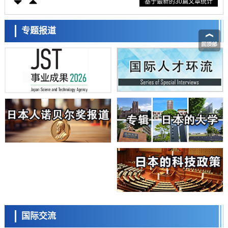
基于最新的30篇文章统计
大阪大学开发基于水氢键网络的温度预测新方法，AI从分子排列信息中
高精度解读
经济・社会
【AI法上篇】如何对“将人生交给AI”保持危机感——中央大学平野晋教
专题报道
授专访
科学研究
庆应义塾大学阐明脑内“游击手”小胶质细胞包裹保护受损神经细胞的机
制，有望用于开发阿尔茨海默病等疾病疗法
科学研究
日本东北大学与横滨橡胶全球首次从纳米尺度揭示橡胶—黄铜粘接界面
劣化抑制机制，为提升轮胎安全性与耐久性的材料设计开辟道路
科学研究
近畿大学等发现植物染料“日本茜”的红色成分可抑制老化与炎症，有望
成为新型功能性材料
科学研究
群马大学开发针对难治性癫痫的新型基因疗法，利用超小型GAD67启动
子抑制发作
科学研究
九州大学揭示夜间眼压升高机制：两种激素波动叠加所致
科学研究
东京都产技研采用新手法开发出可稳定工作至300℃的介电材料，已验
日本科学未来馆 科学交
证电容器可在汽车发动机等高温环境下工作
流员
经济・社会
国际交流
日本生成式AI使用者占比一年内翻倍，但与中美德仍有较大差距