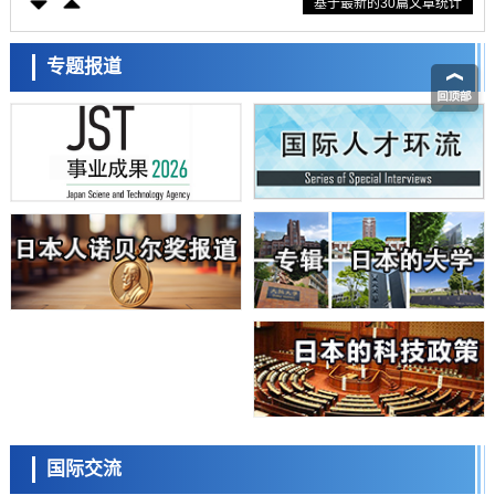
基于最新的30篇文章统计
东京大学通过叶绿体基因组编辑技术强化碳固定酶，成功提高光合作用
能力与生产力
科学研究
藤田医科大学等成功鉴定出非结核分枝杆菌生存的必需基因，首次揭示
专题报道
该基因的必要性因菌株而异
经济・社会
【AI法下篇】如何应对AI的不可控性——中央大学平野晋教授专访
科学研究
日本学术会议：为保持土壤健康应采取哪些措施？探讨土壤保护与强化
的具体对策
科学研究
大阪大学开发基于水氢键网络的温度预测新方法，AI从分子排列信息中
高精度解读
经济・社会
【AI法上篇】如何对“将人生交给AI”保持危机感——中央大学平野晋教
授专访
科学研究
庆应义塾大学阐明脑内“游击手”小胶质细胞包裹保护受损神经细胞的机
制，有望用于开发阿尔茨海默病等疾病疗法
科学研究
日本东北大学与横滨橡胶全球首次从纳米尺度揭示橡胶—黄铜粘接界面
日本科学未来馆 科学交
劣化抑制机制，为提升轮胎安全性与耐久性的材料设计开辟道路
流员
科学研究
国际交流
近畿大学等发现植物染料“日本茜”的红色成分可抑制老化与炎症，有望