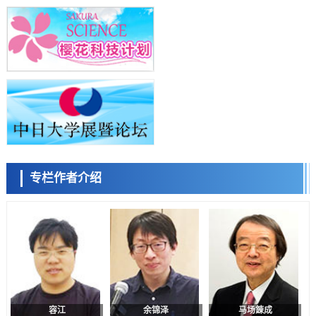
成为新型功能性材料
科学研究
群马大学开发针对难治性癫痫的新型基因疗法，利用超小型GAD67启动
子抑制发作
科学研究
九州大学揭示夜间眼压升高机制：两种激素波动叠加所致
小岩井忠道
泷川 进
戴维
科学研究
东京都产技研采用新手法开发出可稳定工作至300℃的介电材料，已验
证电容器可在汽车发动机等高温环境下工作
经济・社会
日本生成式AI使用者占比一年内翻倍，但与中美德仍有较大差距
政策
专栏作者介绍
日本修订首都直下型地震紧急对策：目标为死亡人数至少减半，重点强
陈小牧
李鸥
安宁
化火灾防控
科学研究
福井大学发现细胞记忆过往并抑制反应的机制，阐明即便DNA相同反应
迥异之谜
科学研究
神户大学确认口服癌症疫苗B440单药给药的安全性，在转移性尿路上皮
癌患者中开展临床试验
政策
日本发布《令和8年版科学技术与创新白皮书》，解读第七期基本计划
首年度政策方向
容江
余锦泽
马场錬成