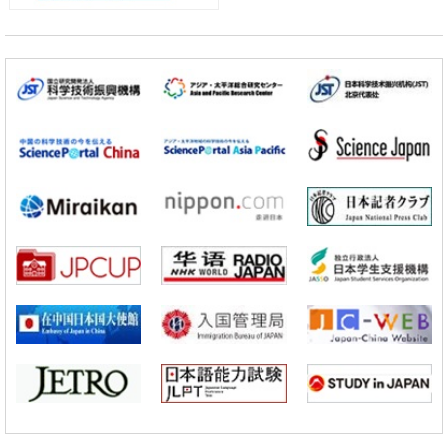
日本成立“以人为本AI联盟”——力争借助AI拓展社会公众创造力，依托
产学合作推进研发
科学研究
大阪大学开发出膜脂质可视化工具，使脂质探针的高效开发成为可能
科学研究
立教大学在试管内构建长链人工基因组DNA自我复制系统，有望实现携
带大量基因的人工细胞
政策
日本科研费增设国际共同研究强化新类别，促进青年研究人员赴海外开
展研究
科学研究
京都大学高效生成光的构成单元“光子”，可应用于量子计算机
科学研究
开发出300亿年仅误差1秒的光晶格钟，构建网络将其打造为下一代社会
基础设施
经济・社会
日本成立“以人为本AI联盟”——力争借助AI拓展社会公众创造力，依托
产学合作推进研发
科学研究
大阪大学开发出膜脂质可视化工具，使脂质探针的高效开发成为可能
科学研究
立教大学在试管内构建长链人工基因组DNA自我复制系统，有望实现携