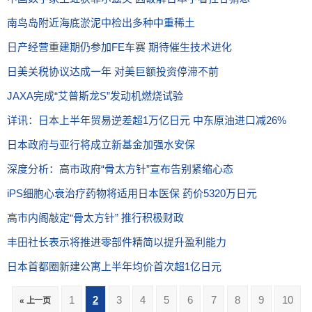
南鸟岛附近海底淤泥中检出多种中重稀土
日产经营重建期仍参加FE车赛 期待催生技术进化
日美关税协议达成一年 对美巨额投资停滞不前
JAXA完成“艾普斯龙S”发动机燃烧试验
详讯：日本上半年贸易逆差超1万亿日元 中东原油进口减26%
日本政府与亚行将成立新基金加强水安保
深度分析：高市政府“骨太方针”宣布告别紧缩心态
iPS细胞心衰治疗药物将适用日本医保 药价5320万日元
高市内阁敲定“骨太方针” 推行积极财政
丰田社长表示将推进零部件精简以提升盈利能力
日本首都圈新建公寓上半年均价首次超1亿日元
1
2
3
4
5
6
7
8
9
10
« 上一页