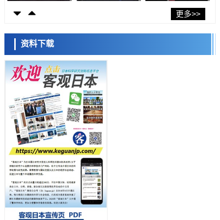
科学研究
东京大学发现可诱导细胞死亡的新型信使物质
更多>>
科学研究
东京都健康长寿医疗中心跨器官揭示衰老过程中的糖链变化
资料下载
科学研究
产总研无需石油利用松脂制备石墨前驱体，可作为电池电极材料
日本科学未来馆 科学交
科学研究
流员
东京大学和海上保安厅等发现南海海槽沿线板块边界锁定状态存在区域
差异
政策
日本第2次医疗研究开发调整费，根据一线实际情况和需求分配99.3亿
日元
科学研究
千叶大学鉴定出导致难治性疾病“肺高血压症”恶化的蛋白质“MYL9/12”，
会引发血管结构恶化
小岩井忠道
泷川 进
戴维
科学研究
京都大学高效生成光的构成单元“光子”，可应用于量子计算机
科学研究
开发出300亿年仅误差1秒的光晶格钟，构建网络将其打造为下一代社会
基础设施
经济・社会