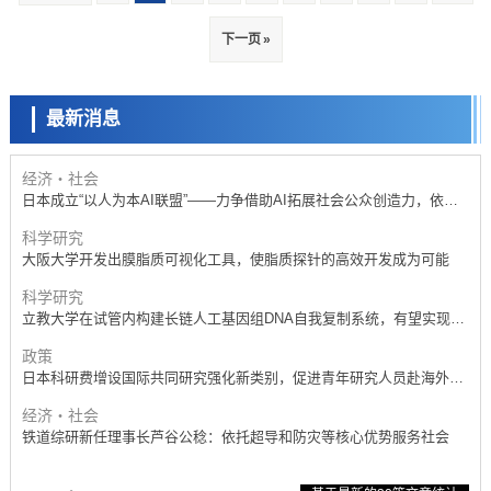
政策
日本科研费增设国际共同研究强化新类别，促进青年研究人员赴海外开
下一页 »
展研究
科学研究
京都大学高效生成光的构成单元“光子”，可应用于量子计算机
最新消息
科学研究
开发出300亿年仅误差1秒的光晶格钟，构建网络将其打造为下一代社会
基础设施
经济・社会
日本成立“以人为本AI联盟”——力争借助AI拓展社会公众创造力，依托
产学合作推进研发
科学研究
大阪大学开发出膜脂质可视化工具，使脂质探针的高效开发成为可能
科学研究
立教大学在试管内构建长链人工基因组DNA自我复制系统，有望实现携
带大量基因的人工细胞
政策
日本科研费增设国际共同研究强化新类别，促进青年研究人员赴海外开
展研究
经济・社会
铁道综研新任理事长芦谷公稔：依托超导和防灾等核心优势服务社会
科学研究