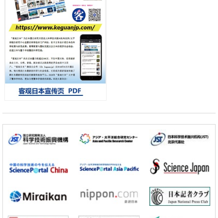
日元
科学研究
千叶大学鉴定出导致难治性疾病“肺高血压症”恶化的蛋白质“MYL9/12”，
会引发血管结构恶化
小岩井忠道
泷川 进
戴维
科学研究
京都大学高效生成光的构成单元“光子”，可应用于量子计算机
科学研究
开发出300亿年仅误差1秒的光晶格钟，构建网络将其打造为下一代社会
基础设施
经济・社会
日本成立“以人为本AI联盟”——力争借助AI拓展社会公众创造力，依托
产学合作推进研发
科学研究
大阪大学开发出膜脂质可视化工具，使脂质探针的高效开发成为可能
科学研究
立教大学在试管内构建长链人工基因组DNA自我复制系统，有望实现携
带大量基因的人工细胞
政策
日本科研费增设国际共同研究强化新类别，促进青年研究人员赴海外开
展研究
科学研究
京都大学高效生成光的构成单元“光子”，可应用于量子计算机