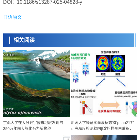
DOI：10.1186/s13287-025-04828-y
日语原文
相关阅读
京都大学在大分县宇佐市地层发现的
新潟大学等证实血液标志物“p-tau217”
350万年前大鲵化石为新物种
可高精度检测脑内β淀粉样蛋白蓄积，为
低侵袭、高效率的阿尔茨海默病诊断开