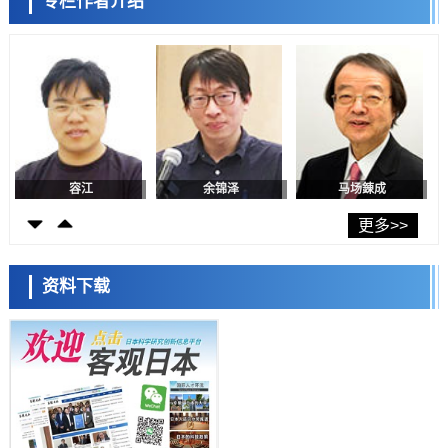
专栏作者介绍
日本修订首都直下型地震紧急对策：目标为死亡人数至少减半，重点强
陈小牧
李鸥
安宁
化火灾防控
科学研究
福井大学发现细胞记忆过往并抑制反应的机制，阐明即便DNA相同反应
迥异之谜
科学研究
神户大学确认口服癌症疫苗B440单药给药的安全性，在转移性尿路上皮
癌患者中开展临床试验
政策
日本发布《令和8年版科学技术与创新白皮书》，解读第七期基本计划
首年度政策方向
容江
余锦泽
马场錬成
科学研究
东京大学发现可诱导细胞死亡的新型信使物质
更多>>
科学研究
东京都健康长寿医疗中心跨器官揭示衰老过程中的糖链变化
资料下载
科学研究
产总研无需石油利用松脂制备石墨前驱体，可作为电池电极材料
日本科学未来馆 科学交
科学研究
流员
东京大学和海上保安厅等发现南海海槽沿线板块边界锁定状态存在区域
差异
政策
日本第2次医疗研究开发调整费，根据一线实际情况和需求分配99.3亿