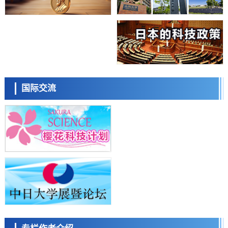
经济・社会
【AI法上篇】如何对“将人生交给AI”保持危机感——中央大学平野晋教
授专访
科学研究
庆应义塾大学阐明脑内“游击手”小胶质细胞包裹保护受损神经细胞的机
制，有望用于开发阿尔茨海默病等疾病疗法
科学研究
日本东北大学与横滨橡胶全球首次从纳米尺度揭示橡胶—黄铜粘接界面
日本科学未来馆 科学交
劣化抑制机制，为提升轮胎安全性与耐久性的材料设计开辟道路
流员
科学研究
国际交流
近畿大学等发现植物染料“日本茜”的红色成分可抑制老化与炎症，有望
成为新型功能性材料
科学研究
群马大学开发针对难治性癫痫的新型基因疗法，利用超小型GAD67启动
子抑制发作
科学研究
九州大学揭示夜间眼压升高机制：两种激素波动叠加所致
小岩井忠道
泷川 进
戴维
科学研究
东京都产技研采用新手法开发出可稳定工作至300℃的介电材料，已验
证电容器可在汽车发动机等高温环境下工作
经济・社会
日本生成式AI使用者占比一年内翻倍，但与中美德仍有较大差距
政策