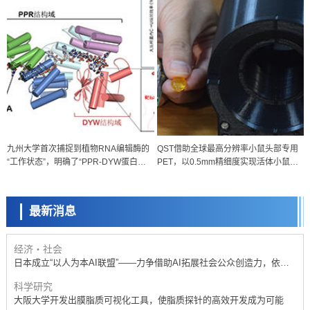
辟道路
政策
九州大学首次捕捉到植物RNA编辑酶的
QST借助全球最高分辨率小鼠头部专用
日本科研费增设国际共同研究强化新类别，促进青年研究人员赴海外开
“工作状态”，明确了“PPR-DYW蛋白质”
PET，以0.5mm精细度实现活体小鼠脑
展研究
科学研究
的三维结构
部可视化
京都大学高效生成光的构成单元“光子”，可应用于量子计算机
最新消息
科学研究
开发出300亿年仅误差1秒的光晶格钟，构建网络将其打造为下一代社会
基础设施
经济・社会
日本成立“以人为本AI联盟”——力争借助AI拓展社会公众创造力，依托
产学合作推进研发
科学研究
大阪大学开发出膜脂质可视化工具，使脂质探针的高效开发成为可能