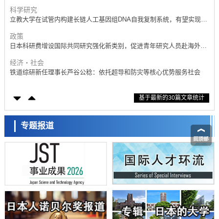
科学研究
立教大学在试管内构建长链人工基因组DNA自我复制系统，有望实现携
带大量基因的人工细胞
政策
日本科研费增设国际共同研究强化新类别，促进青年研究人员赴海外开
展研究
经济・社会
铁道综研新任理事长芦谷公稔：依托超导和防灾等核心优势服务社会
科学研究
基于最新的30篇文章统计
东京大学通过叶绿体基因组编辑技术强化碳固定酶，成功提高光合作用
能力与生产力
科学研究
藤田医科大学等成功鉴定出非结核分枝杆菌生存的必需基因，首次揭示
专题报道
该基因的必要性因菌株而异
经济・社会
【AI法下篇】如何应对AI的不可控性——中央大学平野晋教授专访
科学研究
日本学术会议：为保持土壤健康应采取哪些措施？探讨土壤保护与强化
的具体对策
科学研究
大阪大学开发基于水氢键网络的温度预测新方法，AI从分子排列信息中
高精度解读