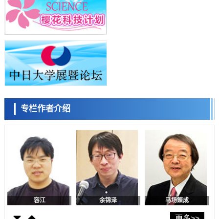
【AI法上篇】如何对“将人生交给AI”保持危机感——中央大学平野晋教
授专访
科学研究
庆应义塾大学阐明脑内“游击手”小胶质细胞包裹保护受损神经细胞的机
小岩井忠道
泷川 进
戴维
制，有望用于开发阿尔茨海默病等疾病疗法
科学研究
日本东北大学与横滨橡胶全球首次从纳米尺度揭示橡胶—黄铜粘接界面
劣化抑制机制，为提升轮胎安全性与耐久性的材料设计开辟道路
科学研究
近畿大学等发现植物染料“日本茜”的红色成分可抑制老化与炎症，有望
成为新型功能性材料
科学研究
专栏作者介绍
群马大学开发针对难治性癫痫的新型基因疗法，利用超小型GAD67启动
陈小牧
李鸥
安宁
子抑制发作
科学研究
九州大学揭示夜间眼压升高机制：两种激素波动叠加所致
科学研究
东京都产技研采用新手法开发出可稳定工作至300℃的介电材料，已验
证电容器可在汽车发动机等高温环境下工作
经济・社会
日本生成式AI使用者占比一年内翻倍，但与中美德仍有较大差距
容江
余锦泽
马场錬成
政策
日本修订首都直下型地震紧急对策：目标为死亡人数至少减半，重点强
更多>>