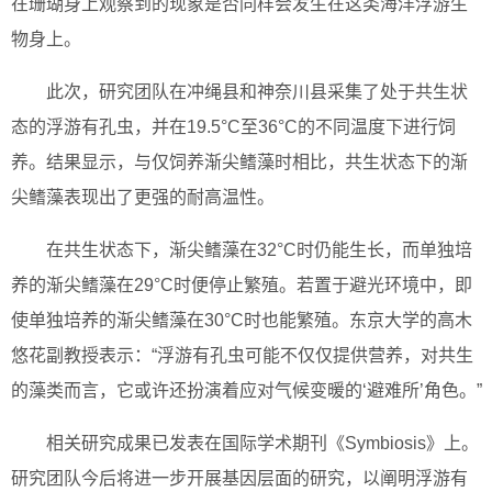
在珊瑚身上观察到的现象是否同样会发生在这类海洋浮游生
物身上。
此次，研究团队在冲绳县和神奈川县采集了处于共生状
态的浮游有孔虫，并在19.5°C至36°C的不同温度下进行饲
养。结果显示，与仅饲养渐尖鳍藻时相比，共生状态下的渐
尖鳍藻表现出了更强的耐高温性。
在共生状态下，渐尖鳍藻在32°C时仍能生长，而单独培
养的渐尖鳍藻在29°C时便停止繁殖。若置于避光环境中，即
使单独培养的渐尖鳍藻在30°C时也能繁殖。东京大学的高木
悠花副教授表示：“浮游有孔虫可能不仅仅提供营养，对共生
的藻类而言，它或许还扮演着应对气候变暖的‘避难所’角色。”
相关研究成果已发表在国际学术期刊《Symbiosis》上。
研究团队今后将进一步开展基因层面的研究，以阐明浮游有