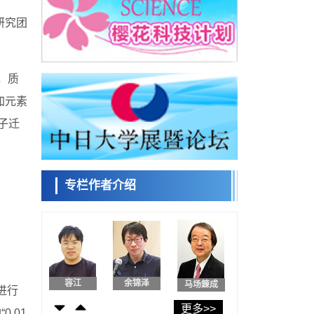
日本发布《令和8年版科学技术与创新白皮
研究团
书》，解读第七期基本计划首年度政策方向
科学研究
东京大学发现可诱导细胞死亡的新型信使物
日本科学未
质
来馆 科学交
科学研究
流员
，质
东京都健康长寿医疗中心跨器官揭示衰老过
程中的糖链变化
加元素
科学研究
子迁
产总研无需石油利用松脂制备石墨前驱体，
小岩井忠道
泷川 进
戴维
可作为电池电极材料
科学研究
东京大学和海上保安厅等发现南海海槽沿线
板块边界锁定状态存在区域差异
专栏作者介绍
政策
日本第2次医疗研究开发调整费，根据一线实
陈小牧
安宁
李鸥
际情况和需求分配99.3亿日元
科学研究
千叶大学鉴定出导致难治性疾病“肺高血压症”
恶化的蛋白质“MYL9/12”，会引发血管结构恶
科学研究
化
京都大学高效生成光的构成单元“光子”，可应
容江
余锦泽
马场錬成
用于量子计算机
进行
科学研究
更多>>
.01
开发出300亿年仅误差1秒的光晶格钟，构建