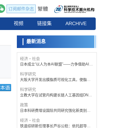
订阅邮件杂志
政策
日本科研费增设国际共同研究强化新类别，
流
视频
促进青年研究人员赴海外开展研究
链接集
ARCHIVE
科学研究
京都大学高效生成光的构成单元“光子”，可应
用于量子计算机
最新消息
科学研究
开发出300亿年仅误差1秒的光晶格钟，构建
网络将其打造为下一代社会基础设施
经济・社会
日本成立“以人为本AI联盟”——力争借助AI拓
展社会公众创造力，依托产学合作推进研发
科学研究
大阪大学开发出膜脂质可视化工具，使脂质
探针的高效开发成为可能
科学研究
立教大学在试管内构建长链人工基因组DNA
自我复制系统，有望实现携带大量基因的人
政策
工细胞
日本科研费增设国际共同研究强化新类别，
促进青年研究人员赴海外开展研究
经济・社会
铁道综研新任理事长芦谷公稔：依托超导和