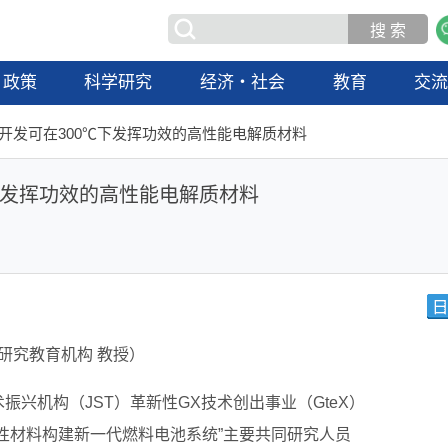
政策
科学研究
经济・社会
教育
交
】开发可在300℃下发挥功效的高性能电解质材料
℃下发挥功效的高性能电解质材料
研究教育机构 教授）
振兴机构（JST）革新性GX技术创出事业（GteX）
性材料构建新一代燃料电池系统”主要共同研究人员