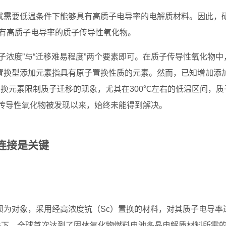
就需要低温条件下能够具有高质子电导率的电解质材料。因此，
具有高质子电导率的质子传导性氧化物。
子浓度”与“迁移难易程度”两个要素即可。在质子传导性氧化物中
置换型添加元素指具有原子置换性质的元素。然而，已知增加添
置换元素限制质子迁移的现象，尤其在300℃左右的低温区间，质
子传导性氧化物被发现以来，始终未能得到解决。
连接是关键
钡为对象，采用经高浓度钪（Sc）置换的材料，对其质子电导率
下，全球首次达到了固体氧化物燃料电池多晶电解质材料所需的“0