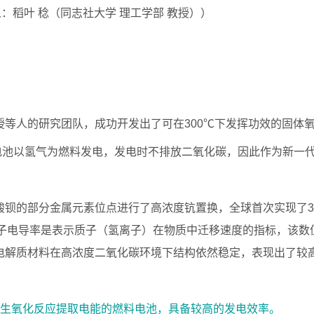
责人：稻叶 稔（同志社大学 理工学部 教授））
等人的研究团队，成功开发出了可在300℃下发挥功效的固体
电池以氢气为燃料发电，发电时不排放二氧化碳，因此作为新一
钡的部分金属元素位点进行了高浓度钪置换，全球首次实现了3
。质子电导率是表示质子（氢离子）在物质中迁移速度的指标，该数
电解质材料在高浓度二氧化碳环境下结构依然稳定，表现出了较
发生氧化反应提取电能的燃料电池，具备较高的发电效率。