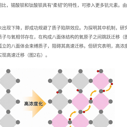
相比，锡酸钡和钛酸钡具有“柔韧”的特性，可掺入更多钪元素。
未出现下降，即成功规避了质子陷阱效应。为探明其中机制，研
质子与氧相邻存在，在构成八面体结构的氧原子之间跳跃迁移（图
孤立的八面体会束缚质子，阻碍其高速迁移。但研究表明，高浓
实现高速迁移（图2右）。