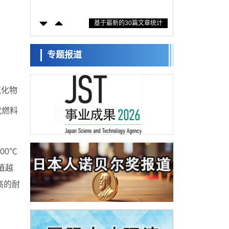
防灾等核心优势服务社会
科学研究
基于最新的30篇文章统计
东京大学通过叶绿体基因组编辑技术强化碳
固定酶，成功提高光合作用能力与生产力
科学研究
藤田医科大学等成功鉴定出非结核分枝杆菌
专题报道
生存的必需基因，首次揭示该基因的必要性
经济・社会
因菌株而异
【AI法下篇】如何应对AI的不可控性——中
央大学平野晋教授专访
氧化物
科学研究
日本学术会议：为保持土壤健康应采取哪些
代燃料
措施？探讨土壤保护与强化的具体对策
科学研究
大阪大学开发基于水氢键网络的温度预测新
方法，AI从分子排列信息中高精度解读
00℃
经济・社会
【AI法上篇】如何对“将人生交给AI”保持危机
值越
感——中央大学平野晋教授专访
科学研究
高的耐
庆应义塾大学阐明脑内“游击手”小胶质细胞包
裹保护受损神经细胞的机制，有望用于开发
科学研究
阿尔茨海默病等疾病疗法
日本东北大学与横滨橡胶全球首次从纳米尺
度揭示橡胶—黄铜粘接界面劣化抑制机制，