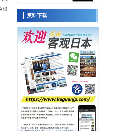
网络将其打造为下一代社会基础设施
点也
经济・社会
资料下载
日本成立“以人为本AI联盟”——力争借助AI拓
日本科学未
展社会公众创造力，依托产学合作推进研发
来馆 科学交
科学研究
流员
大阪大学开发出膜脂质可视化工具，使脂质
探针的高效开发成为可能
科学研究
立教大学在试管内构建长链人工基因组DNA
小岩井忠道
泷川 进
戴维
自我复制系统，有望实现携带大量基因的人
政策
工细胞
日本科研费增设国际共同研究强化新类别，
促进青年研究人员赴海外开展研究
科学研究
京都大学高效生成光的构成单元“光子”，可应
用于量子计算机
科学研究
开发出300亿年仅误差1秒的光晶格钟，构建
网络将其打造为下一代社会基础设施
经济・社会
日本成立“以人为本AI联盟”——力争借助AI拓
展社会公众创造力，依托产学合作推进研发
科学研究
大阪大学开发出膜脂质可视化工具，使脂质