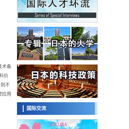
科学研究
为提升轮胎安全性与耐久性的材料设计开辟
道路
近畿大学等发现植物染料“日本茜”的红色成分
可抑制老化与炎症，有望成为新型功能性材
科学研究
料
群马大学开发针对难治性癫痫的新型基因疗
法，利用超小型GAD67启动子抑制发作
科学研究
九州大学揭示夜间眼压升高机制：两种激素
波动叠加所致
科学研究
东京都产技研采用新手法开发出可稳定工作
至300℃的介电材料，已验证电容器可在汽车
经济・社会
发动机等高温环境下工作
技术备
日本生成式AI使用者占比一年内翻倍，但与
料价
中美德仍有较大差距
政策
，则不
日本修订首都直下型地震紧急对策：目标为
死亡人数至少减半，重点强化火灾防控
望应用
科学研究
福井大学发现细胞记忆过往并抑制反应的机
制，阐明即便DNA相同反应迥异之谜
国际交流
科学研究
神户大学确认口服癌症疫苗B440单药给药的
安全性，在转移性尿路上皮癌患者中开展临
政策
床试验