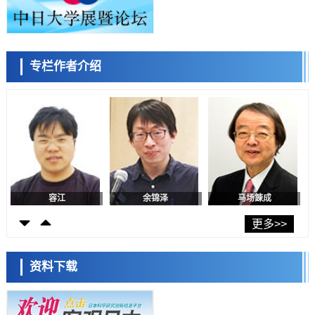
癌患者中开展临床试验
政策
日本发布《令和8年版科学技术与创新白皮书》，解读第七期基本计划
首年度政策方向
科学研究
专栏作者介绍
东京大学发现可诱导细胞死亡的新型信使物质
陈小牧
李鸥
安宁
科学研究
东京都健康长寿医疗中心跨器官揭示衰老过程中的糖链变化
科学研究
产总研无需石油利用松脂制备石墨前驱体，可作为电池电极材料
科学研究
东京大学和海上保安厅等发现南海海槽沿线板块边界锁定状态存在区域
差异
容江
余锦泽
马场錬成
政策
日本第2次医疗研究开发调整费，根据一线实际情况和需求分配99.3亿
更多>>
日元
科学研究
千叶大学鉴定出导致难治性疾病“肺高血压症”恶化的蛋白质“MYL9/12”，
资料下载
会引发血管结构恶化
科学研究
京都大学高效生成光的构成单元“光子”，可应用于量子计算机
日本科学未来馆 科学交