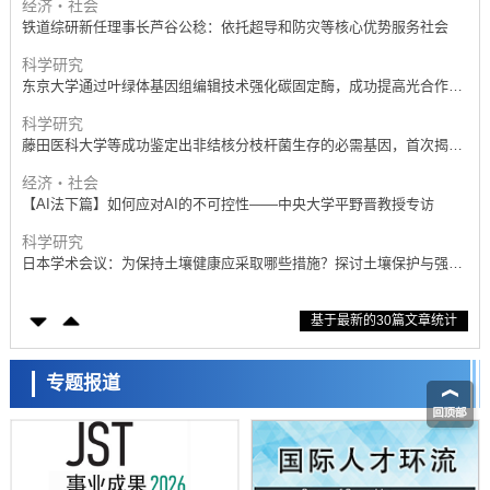
经济・社会
铁道综研新任理事长芦谷公稔：依托超导和防灾等核心优势服务社会
科学研究
东京大学通过叶绿体基因组编辑技术强化碳固定酶，成功提高光合作用
能力与生产力
科学研究
藤田医科大学等成功鉴定出非结核分枝杆菌生存的必需基因，首次揭示
该基因的必要性因菌株而异
经济・社会
【AI法下篇】如何应对AI的不可控性——中央大学平野晋教授专访
科学研究
日本学术会议：为保持土壤健康应采取哪些措施？探讨土壤保护与强化
的具体对策
科学研究
基于最新的30篇文章统计
大阪大学开发基于水氢键网络的温度预测新方法，AI从分子排列信息中
高精度解读
经济・社会
【AI法上篇】如何对“将人生交给AI”保持危机感——中央大学平野晋教
专题报道
授专访
科学研究
庆应义塾大学阐明脑内“游击手”小胶质细胞包裹保护受损神经细胞的机
制，有望用于开发阿尔茨海默病等疾病疗法
科学研究