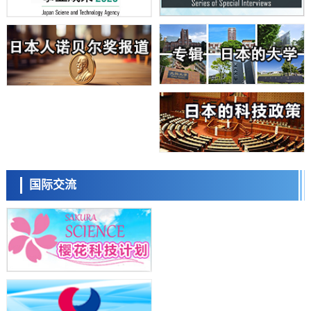
日本东北大学与横滨橡胶全球首次从纳米尺度揭示橡胶—黄铜粘接界面
劣化抑制机制，为提升轮胎安全性与耐久性的材料设计开辟道路
科学研究
近畿大学等发现植物染料“日本茜”的红色成分可抑制老化与炎症，有望
成为新型功能性材料
科学研究
群马大学开发针对难治性癫痫的新型基因疗法，利用超小型GAD67启动
子抑制发作
科学研究
九州大学揭示夜间眼压升高机制：两种激素波动叠加所致
科学研究
东京都产技研采用新手法开发出可稳定工作至300℃的介电材料，已验
日本科学未来馆 科学交
证电容器可在汽车发动机等高温环境下工作
流员
经济・社会
国际交流
日本生成式AI使用者占比一年内翻倍，但与中美德仍有较大差距
政策
日本修订首都直下型地震紧急对策：目标为死亡人数至少减半，重点强
化火灾防控
科学研究
福井大学发现细胞记忆过往并抑制反应的机制，阐明即便DNA相同反应
小岩井忠道
泷川 进
戴维
迥异之谜
科学研究
神户大学确认口服癌症疫苗B440单药给药的安全性，在转移性尿路上皮