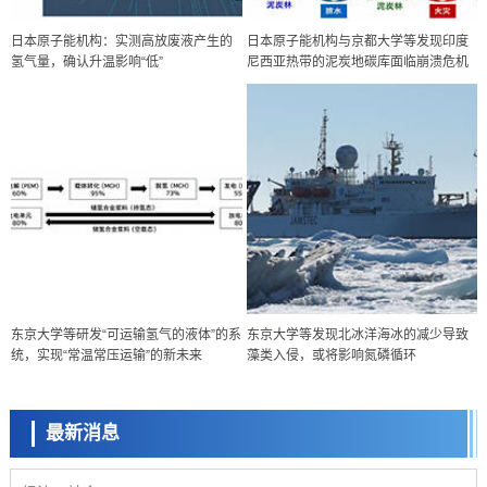
日本原子能机构：实测高放废液产生的
日本原子能机构与京都大学等发现印度
氢气量，确认升温影响“低”
尼西亚热带的泥炭地碳库面临崩溃危机
经济・社会
东京大学等研发“可运输氢气的液体”的系
东京大学等发现北冰洋海冰的减少导致
【AI法下篇】如何应对AI的不可控性——中央大学平野晋教授专访
统，实现“常温常压运输”的新未来
藻类入侵，或将影响氮磷循环
科学研究
【JST事业成果】开发低成本与低功耗的新型AI处理器
最新消息
政策
日本科研费增设国际共同研究强化新类别，促进青年研究人员赴海外开
展研究