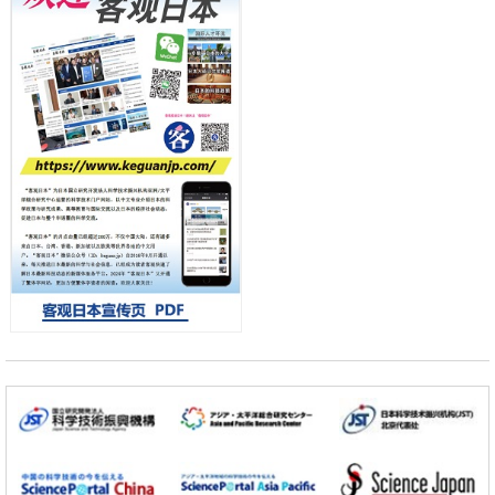
科学研究
流员
用数理模型诠释慢性荨麻疹的发病机理，借助数学的力量实现个体化最
佳治疗
科学研究
【JST事业成果】发现室温下工作的交替磁体
科学研究
夜景也能清晰呈现在纸上——日本“铁路摄影迷”教授研发新技术
小岩井忠道
泷川 进
戴维
科学研究
【JST事业成果】开发低成本与低功耗的新型AI处理器
政策
日本科研费增设国际共同研究强化新类别，促进青年研究人员赴海外开
展研究
经济・社会
铁道综研新任理事长芦谷公稔：依托超导和防灾等核心优势服务社会
科学研究
东京大学通过叶绿体基因组编辑技术强化碳固定酶，成功提高光合作用
能力与生产力
科学研究
藤田医科大学等成功鉴定出非结核分枝杆菌生存的必需基因，首次揭示
该基因的必要性因菌株而异
经济・社会