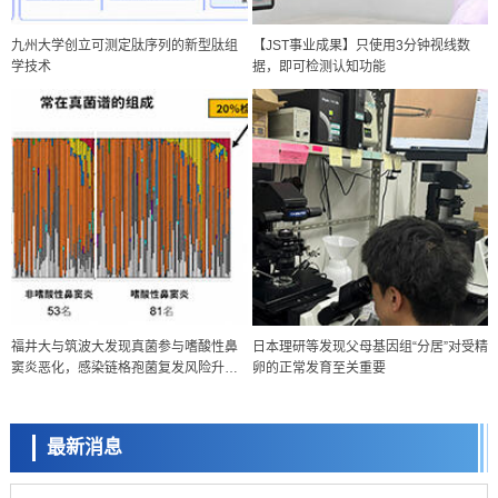
九州大学创立可测定肽序列的新型肽组
【JST事业成果】只使用3分钟视线数
学技术
据，即可检测认知功能
经济・社会
福井大与筑波大发现真菌参与嗜酸性鼻
日本理研等发现父母基因组“分居”对受精
【AI法下篇】如何应对AI的不可控性——中央大学平野晋教授专访
窦炎恶化，感染链格孢菌复发风险升至
卵的正常发育至关重要
科学研究
2.8倍
【JST事业成果】开发低成本与低功耗的新型AI处理器
最新消息
政策
日本科研费增设国际共同研究强化新类别，促进青年研究人员赴海外开
展研究