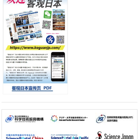
日本科学未来馆 科学交
科学研究
流员
用数理模型诠释慢性荨麻疹的发病机理，借助数学的力量实现个体化最
佳治疗
科学研究
【JST事业成果】发现室温下工作的交替磁体
科学研究
夜景也能清晰呈现在纸上——日本“铁路摄影迷”教授研发新技术
小岩井忠道
泷川 进
戴维
科学研究
【JST事业成果】开发低成本与低功耗的新型AI处理器
政策
日本科研费增设国际共同研究强化新类别，促进青年研究人员赴海外开
展研究
经济・社会
铁道综研新任理事长芦谷公稔：依托超导和防灾等核心优势服务社会
科学研究
东京大学通过叶绿体基因组编辑技术强化碳固定酶，成功提高光合作用
能力与生产力
科学研究
藤田医科大学等成功鉴定出非结核分枝杆菌生存的必需基因，首次揭示
该基因的必要性因菌株而异
经济・社会