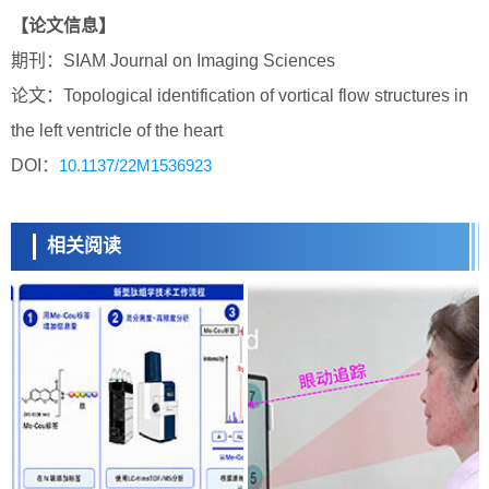
【论文信息】
期刊：SIAM Journal on Imaging Sciences
论文：Topological identification of vortical flow structures in
the left ventricle of the heart
DOI：
10.1137/22M1536923
相关阅读