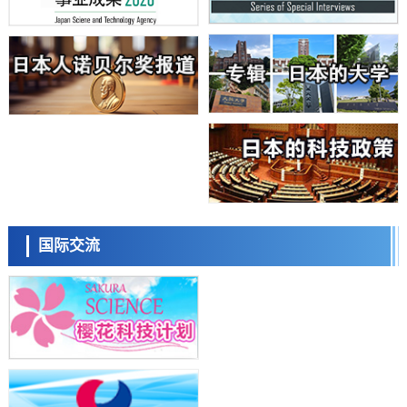
日本东北大学与横滨橡胶全球首次从纳米尺度揭示橡胶—黄铜粘接界面
劣化抑制机制，为提升轮胎安全性与耐久性的材料设计开辟道路
科学研究
近畿大学等发现植物染料“日本茜”的红色成分可抑制老化与炎症，有望
成为新型功能性材料
科学研究
群马大学开发针对难治性癫痫的新型基因疗法，利用超小型GAD67启动
子抑制发作
科学研究
九州大学揭示夜间眼压升高机制：两种激素波动叠加所致
科学研究
东京都产技研采用新手法开发出可稳定工作至300℃的介电材料，已验
日本科学未来馆 科学交
证电容器可在汽车发动机等高温环境下工作
流员
经济・社会
国际交流
日本生成式AI使用者占比一年内翻倍，但与中美德仍有较大差距
政策
日本修订首都直下型地震紧急对策：目标为死亡人数至少减半，重点强
化火灾防控
科学研究
福井大学发现细胞记忆过往并抑制反应的机制，阐明即便DNA相同反应
小岩井忠道
泷川 进
戴维
迥异之谜
科学研究
神户大学确认口服癌症疫苗B440单药给药的安全性，在转移性尿路上皮