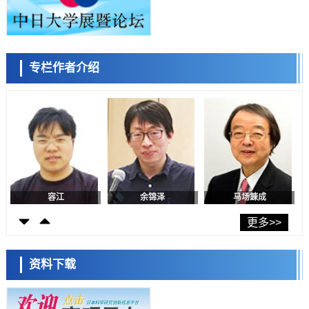
癌患者中开展临床试验
政策
日本发布《令和8年版科学技术与创新白皮书》，解读第七期基本计划
首年度政策方向
科学研究
专栏作者介绍
东京大学发现可诱导细胞死亡的新型信使物质
陈小牧
李鸥
安宁
科学研究
东京都健康长寿医疗中心跨器官揭示衰老过程中的糖链变化
科学研究
产总研无需石油利用松脂制备石墨前驱体，可作为电池电极材料
科学研究
东京大学和海上保安厅等发现南海海槽沿线板块边界锁定状态存在区域
差异
容江
余锦泽
马场錬成
政策
日本第2次医疗研究开发调整费，根据一线实际情况和需求分配99.3亿
更多>>
日元
科学研究
千叶大学鉴定出导致难治性疾病“肺高血压症”恶化的蛋白质“MYL9/12”，
资料下载
会引发血管结构恶化
科学研究
京都大学高效生成光的构成单元“光子”，可应用于量子计算机