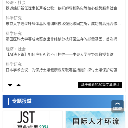
经济・社会
铁道综研新任理事长芦谷公稔：依托超导和防灾等核心优势服务社会
科学研究
东京大学通过叶绿体基因组编辑技术强化碳固定酶，成功提高光合作用
能力与生产力
科学研究
藤田医科大学等成功鉴定出非结核分枝杆菌生存的必需基因，首次揭示
该基因的必要性因菌株而异
经济・社会
【AI法下篇】如何应对AI的不可控性——中央大学平野晋教授专访
科学研究
日本学术会议：为保持土壤健康应采取哪些措施？探讨土壤保护与强化
的具体对策
科学研究
基于最新的30篇文章统计
大阪大学开发基于水氢键网络的温度预测新方法，AI从分子排列信息中
高精度解读
经济・社会
【AI法上篇】如何对“将人生交给AI”保持危机感——中央大学平野晋教
专题报道
授专访
科学研究
庆应义塾大学阐明脑内“游击手”小胶质细胞包裹保护受损神经细胞的机
制，有望用于开发阿尔茨海默病等疾病疗法
科学研究