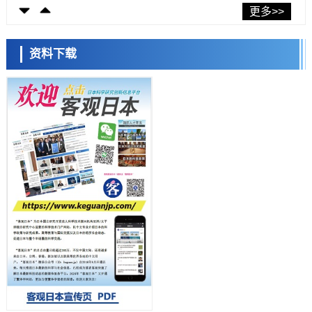
东京大学发现可诱导细胞死亡的新型信使物质
更多>>
科学研究
东京都健康长寿医疗中心跨器官揭示衰老过程中的糖链变化
资料下载
科学研究
产总研无需石油利用松脂制备石墨前驱体，可作为电池电极材料
日本科学未来馆 科学交
科学研究
流员
东京大学和海上保安厅等发现南海海槽沿线板块边界锁定状态存在区域
差异
政策
日本第2次医疗研究开发调整费，根据一线实际情况和需求分配99.3亿
日元
科学研究
千叶大学鉴定出导致难治性疾病“肺高血压症”恶化的蛋白质“MYL9/12”，
会引发血管结构恶化
小岩井忠道
泷川 进
戴维
科学研究
京都大学高效生成光的构成单元“光子”，可应用于量子计算机
科学研究
开发出300亿年仅误差1秒的光晶格钟，构建网络将其打造为下一代社会
基础设施
经济・社会
日本成立“以人为本AI联盟”——力争借助AI拓展社会公众创造力，依托