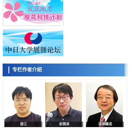
科学研究
群马大学开发针对难治性癫痫的新型基因疗法，利用超小型GAD67启动
子抑制发作
科学研究
九州大学揭示夜间眼压升高机制：两种激素波动叠加所致
小岩井忠道
泷川 进
戴维
科学研究
东京都产技研采用新手法开发出可稳定工作至300℃的介电材料，已验
证电容器可在汽车发动机等高温环境下工作
经济・社会
日本生成式AI使用者占比一年内翻倍，但与中美德仍有较大差距
政策
专栏作者介绍
日本修订首都直下型地震紧急对策：目标为死亡人数至少减半，重点强
陈小牧
李鸥
安宁
化火灾防控
科学研究
福井大学发现细胞记忆过往并抑制反应的机制，阐明即便DNA相同反应
迥异之谜
科学研究
神户大学确认口服癌症疫苗B440单药给药的安全性，在转移性尿路上皮
癌患者中开展临床试验
政策
日本发布《令和8年版科学技术与创新白皮书》，解读第七期基本计划
首年度政策方向
容江
余锦泽
马场錬成
科学研究