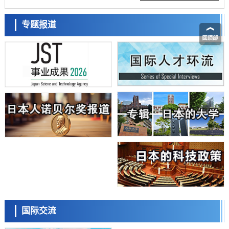
能力与生产力
科学研究
藤田医科大学等成功鉴定出非结核分枝杆菌生存的必需基因，首次揭示
专题报道
该基因的必要性因菌株而异
经济・社会
【AI法下篇】如何应对AI的不可控性——中央大学平野晋教授专访
科学研究
日本学术会议：为保持土壤健康应采取哪些措施？探讨土壤保护与强化
的具体对策
科学研究
大阪大学开发基于水氢键网络的温度预测新方法，AI从分子排列信息中
高精度解读
经济・社会
【AI法上篇】如何对“将人生交给AI”保持危机感——中央大学平野晋教
授专访
科学研究
庆应义塾大学阐明脑内“游击手”小胶质细胞包裹保护受损神经细胞的机
制，有望用于开发阿尔茨海默病等疾病疗法
科学研究
日本东北大学与横滨橡胶全球首次从纳米尺度揭示橡胶—黄铜粘接界面
日本科学未来馆 科学交
劣化抑制机制，为提升轮胎安全性与耐久性的材料设计开辟道路
流员
科学研究
国际交流
近畿大学等发现植物染料“日本茜”的红色成分可抑制老化与炎症，有望
成为新型功能性材料