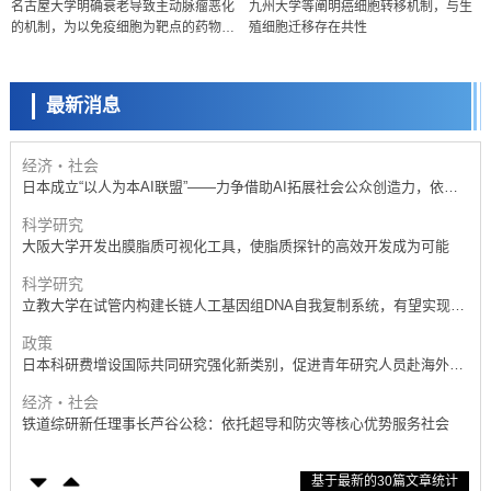
名古屋大学明确衰老导致主动脉瘤恶化
九州大学等阐明癌细胞转移机制，与生
日本科研费增设国际共同研究强化新类别，促进青年研究人员赴海外开
的机制，为以免疫细胞为靶点的药物治
殖细胞迁移存在共性
展研究
科学研究
疗策略开辟道路
京都大学高效生成光的构成单元“光子”，可应用于量子计算机
最新消息
科学研究
开发出300亿年仅误差1秒的光晶格钟，构建网络将其打造为下一代社会
基础设施
经济・社会
日本成立“以人为本AI联盟”——力争借助AI拓展社会公众创造力，依托
产学合作推进研发
科学研究
大阪大学开发出膜脂质可视化工具，使脂质探针的高效开发成为可能
科学研究
立教大学在试管内构建长链人工基因组DNA自我复制系统，有望实现携
带大量基因的人工细胞
政策
日本科研费增设国际共同研究强化新类别，促进青年研究人员赴海外开
展研究
经济・社会
铁道综研新任理事长芦谷公稔：依托超导和防灾等核心优势服务社会
科学研究
基于最新的30篇文章统计
东京大学通过叶绿体基因组编辑技术强化碳固定酶，成功提高光合作用