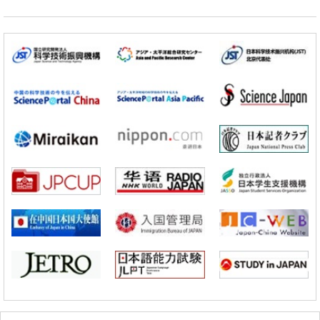
产学合作推进研发
科学研究
大阪大学开发出膜脂质可视化工具，使脂质探针的高效开发成为可能
科学研究
立教大学在试管内构建长链人工基因组DNA自我复制系统，有望实现携
带大量基因的人工细胞
政策
日本科研费增设国际共同研究强化新类别，促进青年研究人员赴海外开
展研究
科学研究
京都大学高效生成光的构成单元“光子”，可应用于量子计算机
科学研究
开发出300亿年仅误差1秒的光晶格钟，构建网络将其打造为下一代社会
基础设施
经济・社会
日本成立“以人为本AI联盟”——力争借助AI拓展社会公众创造力，依托
产学合作推进研发
科学研究
大阪大学开发出膜脂质可视化工具，使脂质探针的高效开发成为可能
科学研究
立教大学在试管内构建长链人工基因组DNA自我复制系统，有望实现携