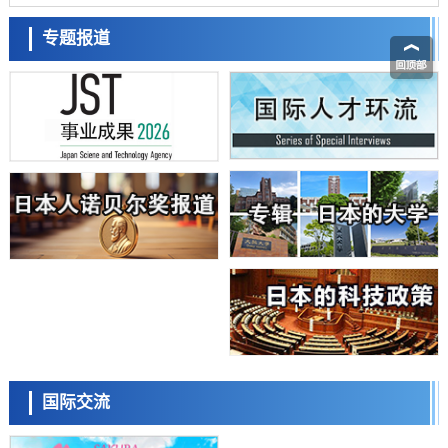
能力与生产力
科学研究
藤田医科大学等成功鉴定出非结核分枝杆菌生存的必需基因，首次揭示
专题报道
该基因的必要性因菌株而异
经济・社会
【AI法下篇】如何应对AI的不可控性——中央大学平野晋教授专访
科学研究
日本学术会议：为保持土壤健康应采取哪些措施？探讨土壤保护与强化
的具体对策
科学研究
大阪大学开发基于水氢键网络的温度预测新方法，AI从分子排列信息中
高精度解读
经济・社会
【AI法上篇】如何对“将人生交给AI”保持危机感——中央大学平野晋教
授专访
科学研究
庆应义塾大学阐明脑内“游击手”小胶质细胞包裹保护受损神经细胞的机
制，有望用于开发阿尔茨海默病等疾病疗法
科学研究
日本东北大学与横滨橡胶全球首次从纳米尺度揭示橡胶—黄铜粘接界面
日本科学未来馆 科学交
劣化抑制机制，为提升轮胎安全性与耐久性的材料设计开辟道路
流员
科学研究
国际交流
近畿大学等发现植物染料“日本茜”的红色成分可抑制老化与炎症，有望
成为新型功能性材料