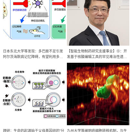
日本东北大学等发现：多巴胺不足引发
【智能生物制药研究支援事业】⑬：开
阿尔茨海默病记忆障碍，有望利用多巴
发基于核酸编辑工具的罕见难治性遗传
胺开发新疗法
疾病的治疗方法，实现“核酸编辑”直接修
正基因突变的诊断治疗一体化的个性化
医疗
政策
理研：生命的起源始于父母基因组的“分
九州大学等阐明癌细胞转移机制，与生
日本科研费增设国际共同研究强化新类别，促进青年研究人员赴海外开