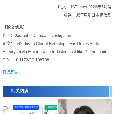
原文：JSTnews 2026年5月号
翻译：JST客观日本编辑部
【论文信息】
期刊：Journal of Clinical Investigation
论文：Tet2-driven Clonal Hematopoiesis Drives Aortic
Aneurysm via Macrophage-to-Osteoclast-like Differentiation
DOI：10.1172/JCI198708
日语原文
相关阅读