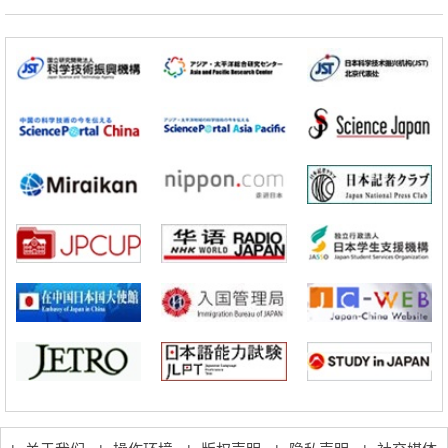
产学合作推进研发
科学研究
大阪大学开发出膜脂质可视化工具，使脂质探针的高效开发成为可能
科学研究
立教大学在试管内构建长链人工基因组DNA自我复制系统，有望实现携
带大量基因的人工细胞
政策
日本科研费增设国际共同研究强化新类别，促进青年研究人员赴海外开
展研究
科学研究
京都大学高效生成光的构成单元“光子”，可应用于量子计算机
科学研究
开发出300亿年仅误差1秒的光晶格钟，构建网络将其打造为下一代社会
基础设施
经济・社会
日本成立“以人为本AI联盟”——力争借助AI拓展社会公众创造力，依托
产学合作推进研发
科学研究
大阪大学开发出膜脂质可视化工具，使脂质探针的高效开发成为可能
科学研究
立教大学在试管内构建长链人工基因组DNA自我复制系统，有望实现携
带大量基因的人工细胞