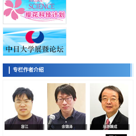
科学研究
群马大学开发针对难治性癫痫的新型基因疗法，利用超小型GAD67启动
子抑制发作
科学研究
九州大学揭示夜间眼压升高机制：两种激素波动叠加所致
小岩井忠道
泷川 进
戴维
科学研究
东京都产技研采用新手法开发出可稳定工作至300℃的介电材料，已验
证电容器可在汽车发动机等高温环境下工作
经济・社会
日本生成式AI使用者占比一年内翻倍，但与中美德仍有较大差距
政策
专栏作者介绍
日本修订首都直下型地震紧急对策：目标为死亡人数至少减半，重点强
陈小牧
李鸥
安宁
化火灾防控
科学研究
福井大学发现细胞记忆过往并抑制反应的机制，阐明即便DNA相同反应
迥异之谜
科学研究
神户大学确认口服癌症疫苗B440单药给药的安全性，在转移性尿路上皮
癌患者中开展临床试验
政策
日本发布《令和8年版科学技术与创新白皮书》，解读第七期基本计划
首年度政策方向
容江
余锦泽
马场錬成
科学研究