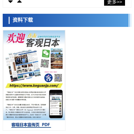
东京大学发现可诱导细胞死亡的新型信使物质
更多>>
科学研究
东京都健康长寿医疗中心跨器官揭示衰老过程中的糖链变化
资料下载
科学研究
产总研无需石油利用松脂制备石墨前驱体，可作为电池电极材料
日本科学未来馆 科学交
科学研究
流员
东京大学和海上保安厅等发现南海海槽沿线板块边界锁定状态存在区域
差异
政策
日本第2次医疗研究开发调整费，根据一线实际情况和需求分配99.3亿
日元
科学研究
千叶大学鉴定出导致难治性疾病“肺高血压症”恶化的蛋白质“MYL9/12”，
会引发血管结构恶化
小岩井忠道
泷川 进
戴维
科学研究
京都大学高效生成光的构成单元“光子”，可应用于量子计算机
科学研究
开发出300亿年仅误差1秒的光晶格钟，构建网络将其打造为下一代社会
基础设施
经济・社会
日本成立“以人为本AI联盟”——力争借助AI拓展社会公众创造力，依托