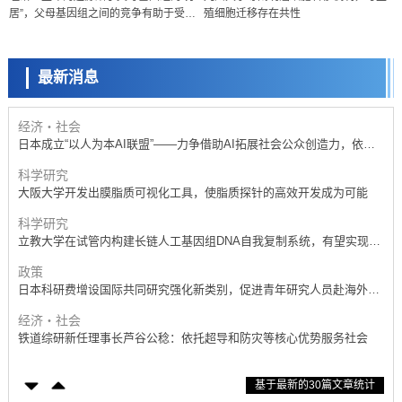
居”，父母基因组之间的竞争有助于受精
殖细胞迁移存在共性
展研究
科学研究
卵的发育
京都大学高效生成光的构成单元“光子”，可应用于量子计算机
最新消息
科学研究
开发出300亿年仅误差1秒的光晶格钟，构建网络将其打造为下一代社会
基础设施
经济・社会
日本成立“以人为本AI联盟”——力争借助AI拓展社会公众创造力，依托
产学合作推进研发
科学研究
大阪大学开发出膜脂质可视化工具，使脂质探针的高效开发成为可能
科学研究
立教大学在试管内构建长链人工基因组DNA自我复制系统，有望实现携
带大量基因的人工细胞
政策
日本科研费增设国际共同研究强化新类别，促进青年研究人员赴海外开
展研究
经济・社会
铁道综研新任理事长芦谷公稔：依托超导和防灾等核心优势服务社会
科学研究
基于最新的30篇文章统计
东京大学通过叶绿体基因组编辑技术强化碳固定酶，成功提高光合作用