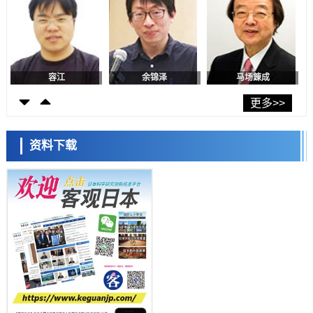
科学研究
产总研无需石油利用松脂制备石墨前驱体，可作为电池电极材料
科学研究
东京大学和海上保安厅等发现南海海槽沿线板块边界锁定状态存在区域
差异
容江
余锦泽
马场錬成
政策
日本第2次医疗研究开发调整费，根据一线实际情况和需求分配99.3亿
更多>>
日元
科学研究
千叶大学鉴定出导致难治性疾病“肺高血压症”恶化的蛋白质“MYL9/12”，
资料下载
会引发血管结构恶化
科学研究
京都大学高效生成光的构成单元“光子”，可应用于量子计算机
日本科学未来馆 科学交
科学研究
流员
用数理模型诠释慢性荨麻疹的发病机理，借助数学的力量实现个体化最
佳治疗
科学研究
【JST事业成果】发现室温下工作的交替磁体
科学研究
夜景也能清晰呈现在纸上——日本“铁路摄影迷”教授研发新技术
小岩井忠道
泷川 进
戴维