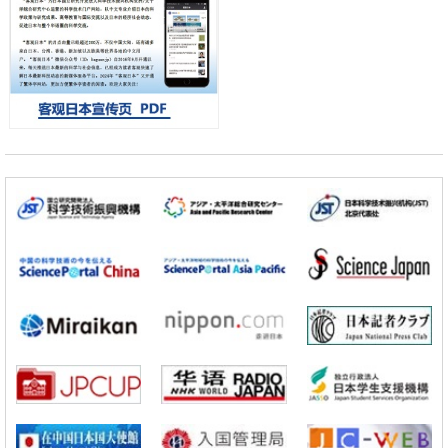
科学研究
【JST事业成果】开发低成本与低功耗的新型AI处理器
政策
日本科研费增设国际共同研究强化新类别，促进青年研究人员赴海外开
展研究
经济・社会
铁道综研新任理事长芦谷公稔：依托超导和防灾等核心优势服务社会
科学研究
东京大学通过叶绿体基因组编辑技术强化碳固定酶，成功提高光合作用
能力与生产力
科学研究
藤田医科大学等成功鉴定出非结核分枝杆菌生存的必需基因，首次揭示
该基因的必要性因菌株而异
经济・社会
【AI法下篇】如何应对AI的不可控性——中央大学平野晋教授专访
科学研究
【JST事业成果】开发低成本与低功耗的新型AI处理器
政策
日本科研费增设国际共同研究强化新类别，促进青年研究人员赴海外开
展研究
经济・社会