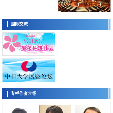
科学研究
东京都产技研采用新手法开发出可稳定工作至300℃的介电材料，已验
日本科学未来馆 科学交
证电容器可在汽车发动机等高温环境下工作
流员
经济・社会
国际交流
日本生成式AI使用者占比一年内翻倍，但与中美德仍有较大差距
政策
日本修订首都直下型地震紧急对策：目标为死亡人数至少减半，重点强
化火灾防控
科学研究
福井大学发现细胞记忆过往并抑制反应的机制，阐明即便DNA相同反应
小岩井忠道
泷川 进
戴维
迥异之谜
科学研究
神户大学确认口服癌症疫苗B440单药给药的安全性，在转移性尿路上皮
癌患者中开展临床试验
政策
日本发布《令和8年版科学技术与创新白皮书》，解读第七期基本计划
首年度政策方向
科学研究
专栏作者介绍
东京大学发现可诱导细胞死亡的新型信使物质
陈小牧
李鸥
安宁
科学研究
东京都健康长寿医疗中心跨器官揭示衰老过程中的糖链变化