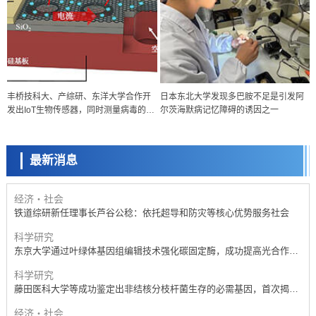
经济・社会
丰桥技科大、产综研、东洋大学合作开
日本东北大学发现多巴胺不足是引发阿
【AI法下篇】如何应对AI的不可控性——中央大学平野晋教授专访
发出IoT生物传感器，同时测量病毒的
尔茨海默病记忆障碍的诱因之一
科学研究
“质量”与“个数”
【JST事业成果】开发低成本与低功耗的新型AI处理器
最新消息
政策
日本科研费增设国际共同研究强化新类别，促进青年研究人员赴海外开
展研究
经济・社会
铁道综研新任理事长芦谷公稔：依托超导和防灾等核心优势服务社会
科学研究
东京大学通过叶绿体基因组编辑技术强化碳固定酶，成功提高光合作用
能力与生产力
科学研究
藤田医科大学等成功鉴定出非结核分枝杆菌生存的必需基因，首次揭示
该基因的必要性因菌株而异
经济・社会