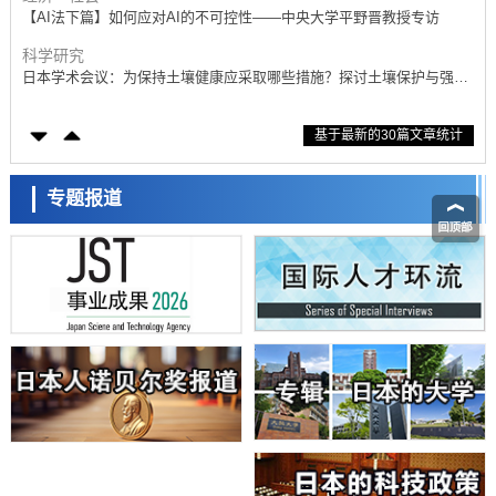
【AI法下篇】如何应对AI的不可控性——中央大学平野晋教授专访
科学研究
日本学术会议：为保持土壤健康应采取哪些措施？探讨土壤保护与强化
的具体对策
科学研究
基于最新的30篇文章统计
大阪大学开发基于水氢键网络的温度预测新方法，AI从分子排列信息中
高精度解读
经济・社会
【AI法上篇】如何对“将人生交给AI”保持危机感——中央大学平野晋教
专题报道
授专访
科学研究
庆应义塾大学阐明脑内“游击手”小胶质细胞包裹保护受损神经细胞的机
制，有望用于开发阿尔茨海默病等疾病疗法
科学研究
日本东北大学与横滨橡胶全球首次从纳米尺度揭示橡胶—黄铜粘接界面
劣化抑制机制，为提升轮胎安全性与耐久性的材料设计开辟道路
科学研究
近畿大学等发现植物染料“日本茜”的红色成分可抑制老化与炎症，有望
成为新型功能性材料
科学研究
群马大学开发针对难治性癫痫的新型基因疗法，利用超小型GAD67启动
子抑制发作
科学研究
九州大学揭示夜间眼压升高机制：两种激素波动叠加所致