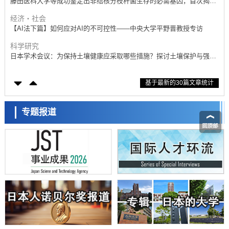
藤田医科大学等成功鉴定出非结核分枝杆菌生存的必需基因，首次揭示
该基因的必要性因菌株而异
经济・社会
【AI法下篇】如何应对AI的不可控性——中央大学平野晋教授专访
科学研究
日本学术会议：为保持土壤健康应采取哪些措施？探讨土壤保护与强化
的具体对策
科学研究
基于最新的30篇文章统计
大阪大学开发基于水氢键网络的温度预测新方法，AI从分子排列信息中
高精度解读
经济・社会
【AI法上篇】如何对“将人生交给AI”保持危机感——中央大学平野晋教
专题报道
授专访
科学研究
庆应义塾大学阐明脑内“游击手”小胶质细胞包裹保护受损神经细胞的机
制，有望用于开发阿尔茨海默病等疾病疗法
科学研究
日本东北大学与横滨橡胶全球首次从纳米尺度揭示橡胶—黄铜粘接界面
劣化抑制机制，为提升轮胎安全性与耐久性的材料设计开辟道路
科学研究
近畿大学等发现植物染料“日本茜”的红色成分可抑制老化与炎症，有望
成为新型功能性材料
科学研究
群马大学开发针对难治性癫痫的新型基因疗法，利用超小型GAD67启动