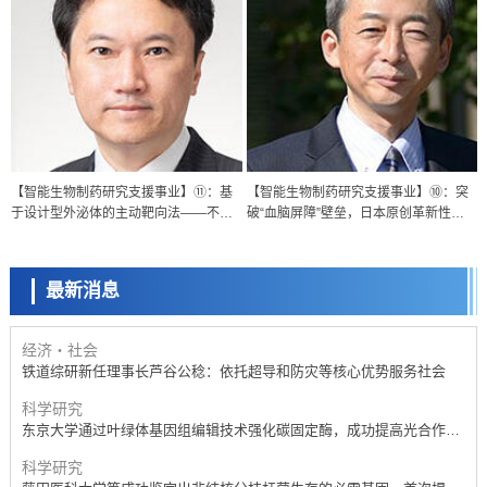
经济・社会
【智能生物制药研究支援事业】⑪：基
【智能生物制药研究支援事业】⑩：突
【AI法下篇】如何应对AI的不可控性——中央大学平野晋教授专访
于设计型外泌体的主动靶向法——不使
破“血脑屏障”壁垒，日本原创革新性
科学研究
用细胞的“高精度免疫调控”，活用天然纳
DDS拓展脑疾病治疗新方法——使用组
【JST事业成果】开发低成本与低功耗的新型AI处理器
米颗粒的全新药物研发
织移行性抗体Accum Body的高性能
DDS研发生物新药
最新消息
政策
日本科研费增设国际共同研究强化新类别，促进青年研究人员赴海外开
展研究
经济・社会
铁道综研新任理事长芦谷公稔：依托超导和防灾等核心优势服务社会
科学研究
东京大学通过叶绿体基因组编辑技术强化碳固定酶，成功提高光合作用
能力与生产力
科学研究