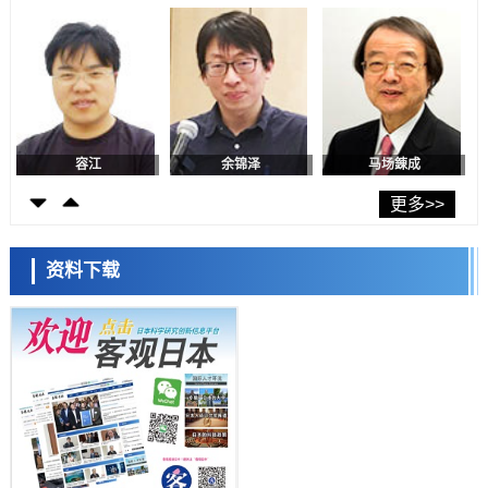
科学研究
东京都健康长寿医疗中心跨器官揭示衰老过程中的糖链变化
科学研究
产总研无需石油利用松脂制备石墨前驱体，可作为电池电极材料
科学研究
东京大学和海上保安厅等发现南海海槽沿线板块边界锁定状态存在区域
差异
容江
余锦泽
马场錬成
政策
日本第2次医疗研究开发调整费，根据一线实际情况和需求分配99.3亿
更多>>
日元
科学研究
千叶大学鉴定出导致难治性疾病“肺高血压症”恶化的蛋白质“MYL9/12”，
资料下载
会引发血管结构恶化
科学研究
京都大学高效生成光的构成单元“光子”，可应用于量子计算机
日本科学未来馆 科学交
科学研究
流员
用数理模型诠释慢性荨麻疹的发病机理，借助数学的力量实现个体化最
佳治疗
科学研究
【JST事业成果】发现室温下工作的交替磁体
科学研究