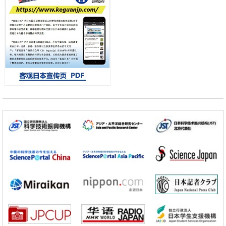
夜景也能清晰呈现在纸上——日本“铁路摄影迷”教授研发新技术
小岩井忠道
泷川 进
戴维
科学研究
【JST事业成果】开发低成本与低功耗的新型AI处理器
政策
日本科研费增设国际共同研究强化新类别，促进青年研究人员赴海外开
展研究
经济・社会
铁道综研新任理事长芦谷公稔：依托超导和防灾等核心优势服务社会
科学研究
东京大学通过叶绿体基因组编辑技术强化碳固定酶，成功提高光合作用
能力与生产力
科学研究
藤田医科大学等成功鉴定出非结核分枝杆菌生存的必需基因，首次揭示
该基因的必要性因菌株而异
经济・社会
【AI法下篇】如何应对AI的不可控性——中央大学平野晋教授专访
科学研究
【JST事业成果】开发低成本与低功耗的新型AI处理器
政策
日本科研费增设国际共同研究强化新类别，促进青年研究人员赴海外开