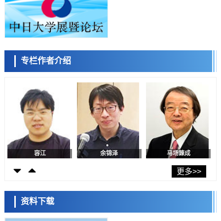
科学研究
东京都产技研采用新手法开发出可稳定工作至300℃的介电材料，已验
证电容器可在汽车发动机等高温环境下工作
经济・社会
日本生成式AI使用者占比一年内翻倍，但与中美德仍有较大差距
政策
专栏作者介绍
日本修订首都直下型地震紧急对策：目标为死亡人数至少减半，重点强
陈小牧
李鸥
安宁
化火灾防控
科学研究
福井大学发现细胞记忆过往并抑制反应的机制，阐明即便DNA相同反应
迥异之谜
科学研究
神户大学确认口服癌症疫苗B440单药给药的安全性，在转移性尿路上皮
癌患者中开展临床试验
政策
日本发布《令和8年版科学技术与创新白皮书》，解读第七期基本计划
首年度政策方向
容江
余锦泽
马场錬成
科学研究
东京大学发现可诱导细胞死亡的新型信使物质
更多>>
科学研究
东京都健康长寿医疗中心跨器官揭示衰老过程中的糖链变化
资料下载
科学研究