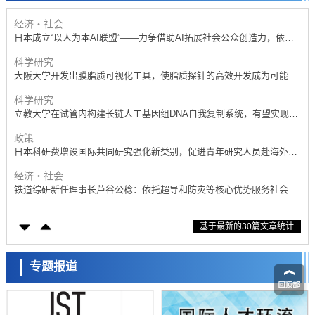
基础设施
经济・社会
日本成立“以人为本AI联盟”——力争借助AI拓展社会公众创造力，依托
产学合作推进研发
科学研究
大阪大学开发出膜脂质可视化工具，使脂质探针的高效开发成为可能
科学研究
立教大学在试管内构建长链人工基因组DNA自我复制系统，有望实现携
带大量基因的人工细胞
政策
日本科研费增设国际共同研究强化新类别，促进青年研究人员赴海外开
展研究
经济・社会
铁道综研新任理事长芦谷公稔：依托超导和防灾等核心优势服务社会
科学研究
基于最新的30篇文章统计
东京大学通过叶绿体基因组编辑技术强化碳固定酶，成功提高光合作用
能力与生产力
科学研究
藤田医科大学等成功鉴定出非结核分枝杆菌生存的必需基因，首次揭示
专题报道
该基因的必要性因菌株而异
经济・社会
【AI法下篇】如何应对AI的不可控性——中央大学平野晋教授专访