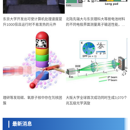
东京大学开发出可使计算机处理速度提
北陆先端大与东京理科大等按电池材料
升1000倍且运行时不易发热的元件
的不同电极界面测量离子输送性能，为
提升电池性能提供新指针
政策
理研等发现碳、氧原子核中存在氘核团
大阪大学全球首次成功同时生成3,070个
日本科研费增设国际共同研究强化新类别，促进青年研究人员赴海外开
簇
兆瓦级光学涡旋
展研究
科学研究
京都大学高效生成光的构成单元“光子”，可应用于量子计算机
最新消息
科学研究
开发出300亿年仅误差1秒的光晶格钟，构建网络将其打造为下一代社会