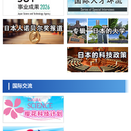
科学研究
日本学术会议：为保持土壤健康应采取哪些措施？探讨土壤保护与强化
的具体对策
科学研究
大阪大学开发基于水氢键网络的温度预测新方法，AI从分子排列信息中
高精度解读
经济・社会
【AI法上篇】如何对“将人生交给AI”保持危机感——中央大学平野晋教
授专访
科学研究
庆应义塾大学阐明脑内“游击手”小胶质细胞包裹保护受损神经细胞的机
制，有望用于开发阿尔茨海默病等疾病疗法
科学研究
日本东北大学与横滨橡胶全球首次从纳米尺度揭示橡胶—黄铜粘接界面
日本科学未来馆 科学交
劣化抑制机制，为提升轮胎安全性与耐久性的材料设计开辟道路
流员
科学研究
国际交流
近畿大学等发现植物染料“日本茜”的红色成分可抑制老化与炎症，有望
成为新型功能性材料
科学研究
群马大学开发针对难治性癫痫的新型基因疗法，利用超小型GAD67启动
子抑制发作
科学研究
九州大学揭示夜间眼压升高机制：两种激素波动叠加所致
小岩井忠道
泷川 进
戴维