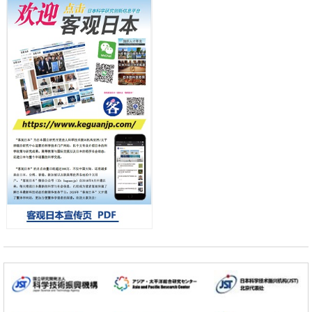
产总研无需石油利用松脂制备石墨前驱体，可作为电池电极材料
日本科学未来馆 科学交
科学研究
流员
东京大学和海上保安厅等发现南海海槽沿线板块边界锁定状态存在区域
差异
政策
日本第2次医疗研究开发调整费，根据一线实际情况和需求分配99.3亿
日元
科学研究
千叶大学鉴定出导致难治性疾病“肺高血压症”恶化的蛋白质“MYL9/12”，
会引发血管结构恶化
小岩井忠道
泷川 进
戴维
科学研究
京都大学高效生成光的构成单元“光子”，可应用于量子计算机
科学研究
开发出300亿年仅误差1秒的光晶格钟，构建网络将其打造为下一代社会
基础设施
经济・社会
日本成立“以人为本AI联盟”——力争借助AI拓展社会公众创造力，依托
产学合作推进研发
科学研究
大阪大学开发出膜脂质可视化工具，使脂质探针的高效开发成为可能
科学研究
立教大学在试管内构建长链人工基因组DNA自我复制系统，有望实现携