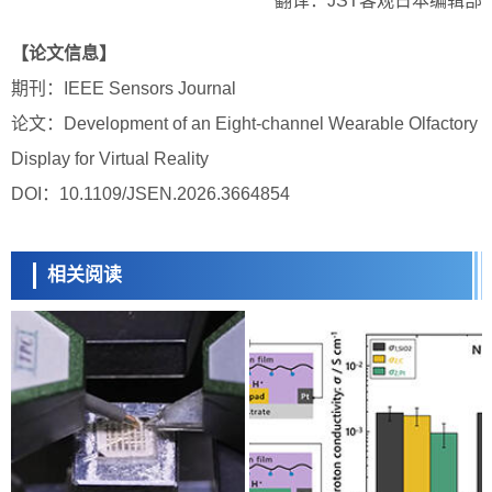
翻译：JST客观日本编辑部
【论文信息】
期刊：IEEE Sensors Journal
论文：Development of an Eight-channel Wearable Olfactory
Display for Virtual Reality
DOI：10.1109/JSEN.2026.3664854
相关阅读