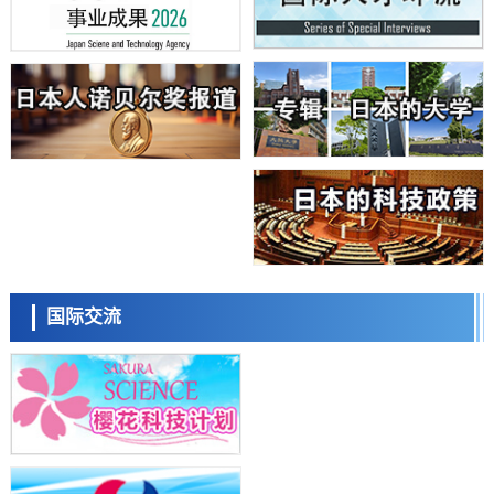
科学研究
日本学术会议：为保持土壤健康应采取哪些措施？探讨土壤保护与强化
的具体对策
科学研究
大阪大学开发基于水氢键网络的温度预测新方法，AI从分子排列信息中
高精度解读
经济・社会
【AI法上篇】如何对“将人生交给AI”保持危机感——中央大学平野晋教
授专访
科学研究
庆应义塾大学阐明脑内“游击手”小胶质细胞包裹保护受损神经细胞的机
制，有望用于开发阿尔茨海默病等疾病疗法
科学研究
日本东北大学与横滨橡胶全球首次从纳米尺度揭示橡胶—黄铜粘接界面
日本科学未来馆 科学交
劣化抑制机制，为提升轮胎安全性与耐久性的材料设计开辟道路
流员
科学研究
国际交流
近畿大学等发现植物染料“日本茜”的红色成分可抑制老化与炎症，有望
成为新型功能性材料
科学研究
群马大学开发针对难治性癫痫的新型基因疗法，利用超小型GAD67启动
子抑制发作
科学研究
九州大学揭示夜间眼压升高机制：两种激素波动叠加所致
小岩井忠道
泷川 进
戴维
科学研究