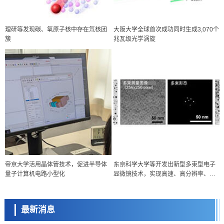
理研等发现碳、氧原子核中存在氘核团
大阪大学全球首次成功同时生成3,070个
簇
兆瓦级光学涡旋
政策
帝京大学活用晶体管技术，促进半导体
东京科学大学等开发出新型多束型电子
日本科研费增设国际共同研究强化新类别，促进青年研究人员赴海外开
量子计算机电路小型化
显微镜技术，实现高速、高分辨率、低
展研究
科学研究
剂量
京都大学高效生成光的构成单元“光子”，可应用于量子计算机
最新消息
科学研究
开发出300亿年仅误差1秒的光晶格钟，构建网络将其打造为下一代社会