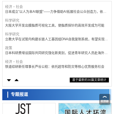
基础设施
经济・社会
日本成立“以人为本AI联盟”——力争借助AI拓展社会公众创造力，依托
产学合作推进研发
科学研究
大阪大学开发出膜脂质可视化工具，使脂质探针的高效开发成为可能
科学研究
立教大学在试管内构建长链人工基因组DNA自我复制系统，有望实现携
带大量基因的人工细胞
政策
日本科研费增设国际共同研究强化新类别，促进青年研究人员赴海外开
展研究
经济・社会
铁道综研新任理事长芦谷公稔：依托超导和防灾等核心优势服务社会
科学研究
基于最新的30篇文章统计
东京大学通过叶绿体基因组编辑技术强化碳固定酶，成功提高光合作用
能力与生产力
科学研究
藤田医科大学等成功鉴定出非结核分枝杆菌生存的必需基因，首次揭示
专题报道
该基因的必要性因菌株而异
经济・社会
【AI法下篇】如何应对AI的不可控性——中央大学平野晋教授专访