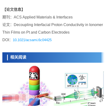
【论文信息】
期刊：ACS Applied Materials & Interfaces
论文：Decoupling Interfacial Proton Conductivity in Ionomer
Thin Films on Pt and Carbon Electrodes
DOI：
10.1021/acsami.6c04425
相关阅读