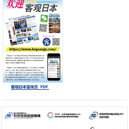
日本科学未来馆 科学交
科学研究
流员
东京大学和海上保安厅等发现南海海槽沿线板块边界锁定状态存在区域
差异
政策
日本第2次医疗研究开发调整费，根据一线实际情况和需求分配99.3亿
日元
科学研究
千叶大学鉴定出导致难治性疾病“肺高血压症”恶化的蛋白质“MYL9/12”，
会引发血管结构恶化
小岩井忠道
泷川 进
戴维
科学研究
京都大学高效生成光的构成单元“光子”，可应用于量子计算机
科学研究
开发出300亿年仅误差1秒的光晶格钟，构建网络将其打造为下一代社会
基础设施
经济・社会
日本成立“以人为本AI联盟”——力争借助AI拓展社会公众创造力，依托
产学合作推进研发
科学研究
大阪大学开发出膜脂质可视化工具，使脂质探针的高效开发成为可能
科学研究
立教大学在试管内构建长链人工基因组DNA自我复制系统，有望实现携
带大量基因的人工细胞