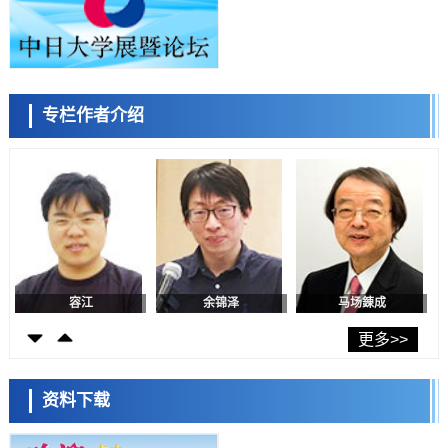
东京都产技研采用新手法开发出可稳定工作至300℃的介电材料，已验
证电容器可在汽车发动机等高温环境下工作
经济・社会
日本生成式AI使用者占比一年内翻倍，但与中美德仍有较大差距
政策
专栏作者介绍
日本修订首都直下型地震紧急对策：目标为死亡人数至少减半，重点强
陈小牧
李鸥
安宁
化火灾防控
科学研究
福井大学发现细胞记忆过往并抑制反应的机制，阐明即便DNA相同反应
迥异之谜
科学研究
神户大学确认口服癌症疫苗B440单药给药的安全性，在转移性尿路上皮
癌患者中开展临床试验
政策
日本发布《令和8年版科学技术与创新白皮书》，解读第七期基本计划
首年度政策方向
容江
余锦泽
马场錬成
科学研究
东京大学发现可诱导细胞死亡的新型信使物质
更多>>
科学研究
东京都健康长寿医疗中心跨器官揭示衰老过程中的糖链变化
资料下载
科学研究
产总研无需石油利用松脂制备石墨前驱体，可作为电池电极材料