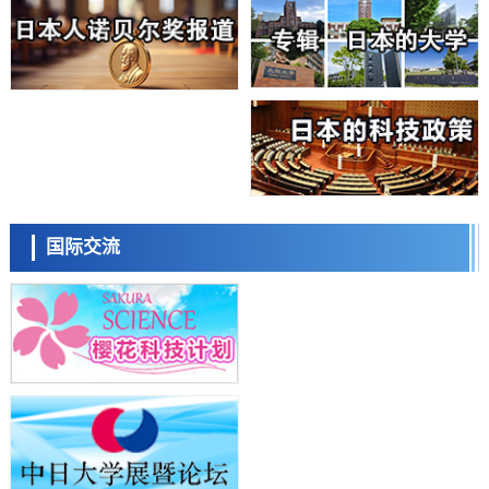
科学研究
大阪大学开发基于水氢键网络的温度预测新方法，AI从分子排列信息中
高精度解读
经济・社会
【AI法上篇】如何对“将人生交给AI”保持危机感——中央大学平野晋教
授专访
科学研究
庆应义塾大学阐明脑内“游击手”小胶质细胞包裹保护受损神经细胞的机
制，有望用于开发阿尔茨海默病等疾病疗法
科学研究
日本东北大学与横滨橡胶全球首次从纳米尺度揭示橡胶—黄铜粘接界面
日本科学未来馆 科学交
劣化抑制机制，为提升轮胎安全性与耐久性的材料设计开辟道路
流员
科学研究
国际交流
近畿大学等发现植物染料“日本茜”的红色成分可抑制老化与炎症，有望
成为新型功能性材料
科学研究
群马大学开发针对难治性癫痫的新型基因疗法，利用超小型GAD67启动
子抑制发作
科学研究
九州大学揭示夜间眼压升高机制：两种激素波动叠加所致
小岩井忠道
泷川 进
戴维
科学研究
东京都产技研采用新手法开发出可稳定工作至300℃的介电材料，已验
证电容器可在汽车发动机等高温环境下工作
经济・社会