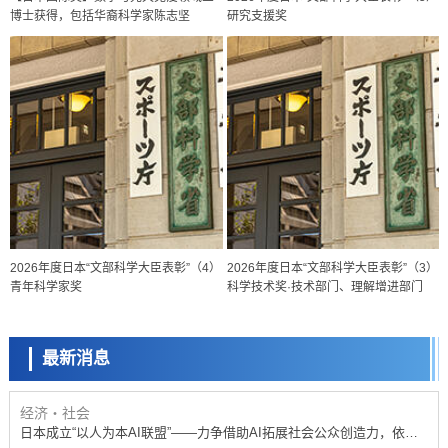
博士获得，包括华裔科学家陈志坚
研究支援奖
政策
2026年度日本“文部科学大臣表彰”（4）
2026年度日本“文部科学大臣表彰”（3）
日本科研费增设国际共同研究强化新类别，促进青年研究人员赴海外开
青年科学家奖
科学技术奖·技术部门、理解增进部门
展研究
科学研究
京都大学高效生成光的构成单元“光子”，可应用于量子计算机
最新消息
科学研究
开发出300亿年仅误差1秒的光晶格钟，构建网络将其打造为下一代社会
基础设施
经济・社会
日本成立“以人为本AI联盟”——力争借助AI拓展社会公众创造力，依托