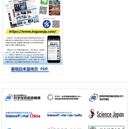
差异
政策
日本第2次医疗研究开发调整费，根据一线实际情况和需求分配99.3亿
日元
科学研究
千叶大学鉴定出导致难治性疾病“肺高血压症”恶化的蛋白质“MYL9/12”，
会引发血管结构恶化
小岩井忠道
泷川 进
戴维
科学研究
京都大学高效生成光的构成单元“光子”，可应用于量子计算机
科学研究
开发出300亿年仅误差1秒的光晶格钟，构建网络将其打造为下一代社会
基础设施
经济・社会
日本成立“以人为本AI联盟”——力争借助AI拓展社会公众创造力，依托
产学合作推进研发
科学研究
大阪大学开发出膜脂质可视化工具，使脂质探针的高效开发成为可能
科学研究
立教大学在试管内构建长链人工基因组DNA自我复制系统，有望实现携
带大量基因的人工细胞
政策
日本科研费增设国际共同研究强化新类别，促进青年研究人员赴海外开
展研究