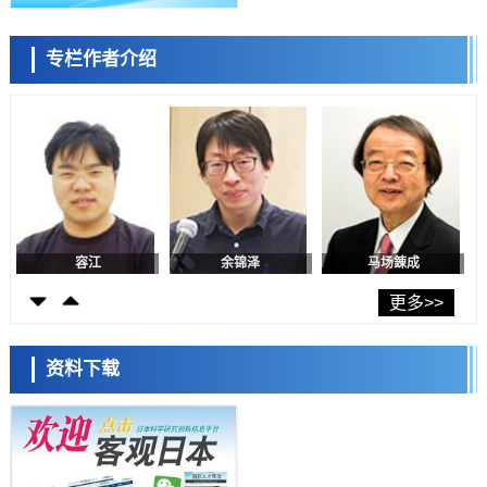
日本生成式AI使用者占比一年内翻倍，但与中美德仍有较大差距
政策
专栏作者介绍
日本修订首都直下型地震紧急对策：目标为死亡人数至少减半，重点强
陈小牧
李鸥
安宁
化火灾防控
科学研究
福井大学发现细胞记忆过往并抑制反应的机制，阐明即便DNA相同反应
迥异之谜
科学研究
神户大学确认口服癌症疫苗B440单药给药的安全性，在转移性尿路上皮
癌患者中开展临床试验
政策
日本发布《令和8年版科学技术与创新白皮书》，解读第七期基本计划
首年度政策方向
容江
余锦泽
马场錬成
科学研究
东京大学发现可诱导细胞死亡的新型信使物质
更多>>
科学研究
东京都健康长寿医疗中心跨器官揭示衰老过程中的糖链变化
资料下载
科学研究
产总研无需石油利用松脂制备石墨前驱体，可作为电池电极材料
日本科学未来馆 科学交
科学研究
流员
东京大学和海上保安厅等发现南海海槽沿线板块边界锁定状态存在区域