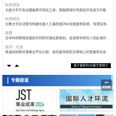
产学合作推进研发
科学研究
大阪大学开发出膜脂质可视化工具，使脂质探针的高效开发成为可能
科学研究
立教大学在试管内构建长链人工基因组DNA自我复制系统，有望实现携
带大量基因的人工细胞
政策
日本科研费增设国际共同研究强化新类别，促进青年研究人员赴海外开
展研究
经济・社会
铁道综研新任理事长芦谷公稔：依托超导和防灾等核心优势服务社会
科学研究
基于最新的30篇文章统计
东京大学通过叶绿体基因组编辑技术强化碳固定酶，成功提高光合作用
能力与生产力
科学研究
藤田医科大学等成功鉴定出非结核分枝杆菌生存的必需基因，首次揭示
专题报道
该基因的必要性因菌株而异
经济・社会
【AI法下篇】如何应对AI的不可控性——中央大学平野晋教授专访
科学研究
日本学术会议：为保持土壤健康应采取哪些措施？探讨土壤保护与强化
的具体对策