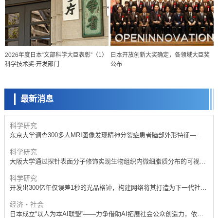
科学研究
开发出300亿年仅误差1秒的光晶格钟，构建网络将其打造为下一代社会
基础设施
科学研究
2026年度日本“文部科学大臣表彰”（1）
日本开放创新大奖确定，各领域大臣奖
产总研无需石油利用松脂制备石墨前驱体，可作为电池电极材料
科学技术奖·开发部门
公布
政策
日本内阁会议通过《2026年综合创新战略》，将统筹推进科学研究与成
果转化
最新消息
科学研究
广岛大学发现EB病毒致病的淋巴瘤等相关疾病治疗新线索，聚焦CD80
抗体治疗可行性
科学研究
东京大学调查300多人MRI图像发现精神分裂症患者脑部外形特征——
苍白球外节部体积增大
科学研究
大阪大学通过探针表面分子修饰实现生物组织内微细脂质分布的可视
化，研发出面向单细胞质谱成像的新技术
科学研究
开发出300亿年仅误差1秒的光晶格钟，构建网络将其打造为下一代社会
基础设施
经济・社会
日本成立“以人为本AI联盟”——力争借助AI拓展社会公众创造力，依托