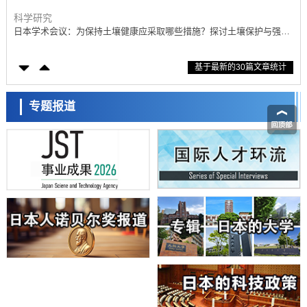
的具体对策
科学研究
大阪大学开发基于水氢键网络的温度预测新方法，AI从分子排列信息中
高精度解读
经济・社会
基于最新的30篇文章统计
【AI法上篇】如何对“将人生交给AI”保持危机感——中央大学平野晋教
授专访
科学研究
庆应义塾大学阐明脑内“游击手”小胶质细胞包裹保护受损神经细胞的机
专题报道
制，有望用于开发阿尔茨海默病等疾病疗法
科学研究
日本东北大学与横滨橡胶全球首次从纳米尺度揭示橡胶—黄铜粘接界面
劣化抑制机制，为提升轮胎安全性与耐久性的材料设计开辟道路
科学研究
近畿大学等发现植物染料“日本茜”的红色成分可抑制老化与炎症，有望
成为新型功能性材料
科学研究
群马大学开发针对难治性癫痫的新型基因疗法，利用超小型GAD67启动
日本科学未来馆 科学交
子抑制发作
流员
科学研究
九州大学揭示夜间眼压升高机制：两种激素波动叠加所致
科学研究
东京都产技研采用新手法开发出可稳定工作至300℃的介电材料，已验
证电容器可在汽车发动机等高温环境下工作