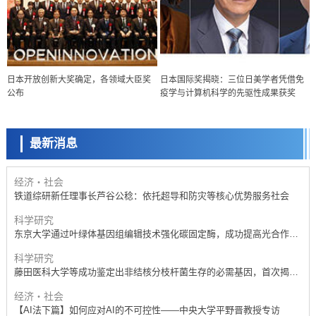
经济・社会
【AI法下篇】如何应对AI的不可控性——中央大学平野晋教授专访
科学研究
日本开放创新大奖确定，各领域大臣奖
日本国际奖揭晓：三位日美学者凭借免
【JST事业成果】开发低成本与低功耗的新型AI处理器
公布
疫学与计算机科学的先驱性成果获奖
政策
日本科研费增设国际共同研究强化新类别，促进青年研究人员赴海外开
展研究
最新消息
经济・社会
铁道综研新任理事长芦谷公稔：依托超导和防灾等核心优势服务社会
科学研究
东京大学通过叶绿体基因组编辑技术强化碳固定酶，成功提高光合作用
能力与生产力
科学研究
藤田医科大学等成功鉴定出非结核分枝杆菌生存的必需基因，首次揭示
该基因的必要性因菌株而异
经济・社会
【AI法下篇】如何应对AI的不可控性——中央大学平野晋教授专访
科学研究
日本学术会议：为保持土壤健康应采取哪些措施？探讨土壤保护与强化