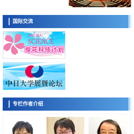
经济・社会
日本生成式AI使用者占比一年内翻倍，但与中美德仍有较大差距
小岩井忠道
泷川 进
戴维
政策
国际交流
日本修订首都直下型地震紧急对策：目标为死亡人数至少减半，重点强
化火灾防控
科学研究
福井大学发现细胞记忆过往并抑制反应的机制，阐明即便DNA相同反应
迥异之谜
科学研究
神户大学确认口服癌症疫苗B440单药给药的安全性，在转移性尿路上皮
陈小牧
李鸥
安宁
癌患者中开展临床试验
政策
日本发布《令和8年版科学技术与创新白皮书》，解读第七期基本计划
首年度政策方向
科学研究
东京大学发现可诱导细胞死亡的新型信使物质
科学研究
专栏作者介绍
东京都健康长寿医疗中心跨器官揭示衰老过程中的糖链变化
容江
余锦泽
马场錬成
科学研究
产总研无需石油利用松脂制备石墨前驱体，可作为电池电极材料
科学研究