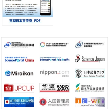
展研究
经济・社会
铁道综研新任理事长芦谷公稔：依托超导和防灾等核心优势服务社会
科学研究
东京大学通过叶绿体基因组编辑技术强化碳固定酶，成功提高光合作用
能力与生产力
科学研究
藤田医科大学等成功鉴定出非结核分枝杆菌生存的必需基因，首次揭示
该基因的必要性因菌株而异
经济・社会
【AI法下篇】如何应对AI的不可控性——中央大学平野晋教授专访
科学研究
【JST事业成果】开发低成本与低功耗的新型AI处理器
政策
日本科研费增设国际共同研究强化新类别，促进青年研究人员赴海外开
展研究
经济・社会
铁道综研新任理事长芦谷公稔：依托超导和防灾等核心优势服务社会
科学研究
东京大学通过叶绿体基因组编辑技术强化碳固定酶，成功提高光合作用
能力与生产力