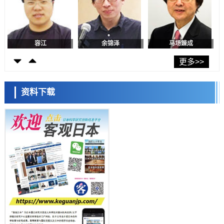
东京大学和海上保安厅等发现南海海槽沿线板块边界锁定状态存在区域
差异
政策
日本第2次医疗研究开发调整费，根据一线实际情况和需求分配99.3亿
日元
日本科学未来馆 科学交
科学研究
流员
千叶大学鉴定出导致难治性疾病“肺高血压症”恶化的蛋白质“MYL9/12”，
更多>>
会引发血管结构恶化
科学研究
京都大学高效生成光的构成单元“光子”，可应用于量子计算机
资料下载
科学研究
用数理模型诠释慢性荨麻疹的发病机理，借助数学的力量实现个体化最
佳治疗
小岩井忠道
泷川 进
戴维
科学研究
【JST事业成果】发现室温下工作的交替磁体
科学研究
夜景也能清晰呈现在纸上——日本“铁路摄影迷”教授研发新技术
科学研究
【JST事业成果】开发低成本与低功耗的新型AI处理器
政策
日本科研费增设国际共同研究强化新类别，促进青年研究人员赴海外开