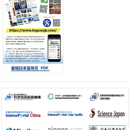
差异
政策
日本第2次医疗研究开发调整费，根据一线实际情况和需求分配99.3亿
日元
科学研究
千叶大学鉴定出导致难治性疾病“肺高血压症”恶化的蛋白质“MYL9/12”，
会引发血管结构恶化
小岩井忠道
泷川 进
戴维
科学研究
京都大学高效生成光的构成单元“光子”，可应用于量子计算机
科学研究
开发出300亿年仅误差1秒的光晶格钟，构建网络将其打造为下一代社会
基础设施
经济・社会
日本成立“以人为本AI联盟”——力争借助AI拓展社会公众创造力，依托
产学合作推进研发
科学研究
大阪大学开发出膜脂质可视化工具，使脂质探针的高效开发成为可能
科学研究
立教大学在试管内构建长链人工基因组DNA自我复制系统，有望实现携
带大量基因的人工细胞
政策
日本科研费增设国际共同研究强化新类别，促进青年研究人员赴海外开
展研究