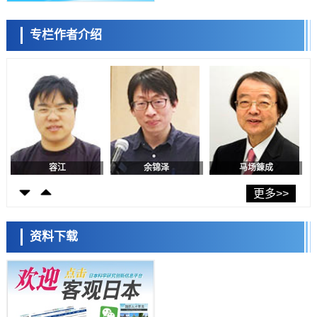
日本生成式AI使用者占比一年内翻倍，但与中美德仍有较大差距
政策
专栏作者介绍
日本修订首都直下型地震紧急对策：目标为死亡人数至少减半，重点强
陈小牧
李鸥
安宁
化火灾防控
科学研究
福井大学发现细胞记忆过往并抑制反应的机制，阐明即便DNA相同反应
迥异之谜
科学研究
神户大学确认口服癌症疫苗B440单药给药的安全性，在转移性尿路上皮
癌患者中开展临床试验
政策
日本发布《令和8年版科学技术与创新白皮书》，解读第七期基本计划
首年度政策方向
容江
余锦泽
马场錬成
科学研究
东京大学发现可诱导细胞死亡的新型信使物质
更多>>
科学研究
东京都健康长寿医疗中心跨器官揭示衰老过程中的糖链变化
资料下载
科学研究
产总研无需石油利用松脂制备石墨前驱体，可作为电池电极材料
日本科学未来馆 科学交
科学研究
流员
东京大学和海上保安厅等发现南海海槽沿线板块边界锁定状态存在区域