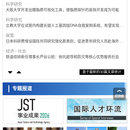
科学研究
大阪大学开发出膜脂质可视化工具，使脂质探针的高效开发成为可能
科学研究
立教大学在试管内构建长链人工基因组DNA自我复制系统，有望实现携
带大量基因的人工细胞
政策
日本科研费增设国际共同研究强化新类别，促进青年研究人员赴海外开
展研究
经济・社会
铁道综研新任理事长芦谷公稔：依托超导和防灾等核心优势服务社会
科学研究
基于最新的30篇文章统计
东京大学通过叶绿体基因组编辑技术强化碳固定酶，成功提高光合作用
能力与生产力
科学研究
藤田医科大学等成功鉴定出非结核分枝杆菌生存的必需基因，首次揭示
专题报道
该基因的必要性因菌株而异
经济・社会
【AI法下篇】如何应对AI的不可控性——中央大学平野晋教授专访
科学研究
日本学术会议：为保持土壤健康应采取哪些措施？探讨土壤保护与强化
的具体对策
科学研究