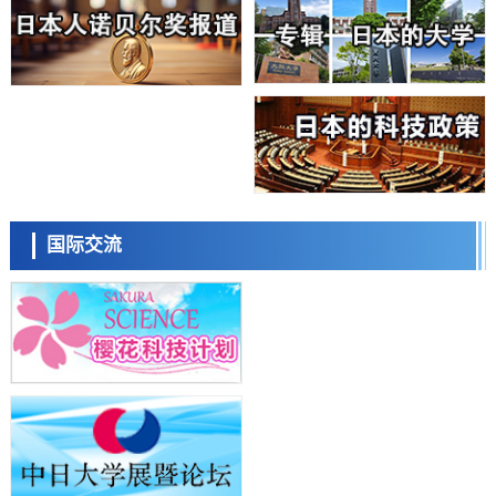
大阪大学开发基于水氢键网络的温度预测新方法，AI从分子排列信息中
高精度解读
经济・社会
【AI法上篇】如何对“将人生交给AI”保持危机感——中央大学平野晋教
授专访
科学研究
庆应义塾大学阐明脑内“游击手”小胶质细胞包裹保护受损神经细胞的机
制，有望用于开发阿尔茨海默病等疾病疗法
科学研究
日本东北大学与横滨橡胶全球首次从纳米尺度揭示橡胶—黄铜粘接界面
日本科学未来馆 科学交
劣化抑制机制，为提升轮胎安全性与耐久性的材料设计开辟道路
流员
科学研究
国际交流
近畿大学等发现植物染料“日本茜”的红色成分可抑制老化与炎症，有望
成为新型功能性材料
科学研究
群马大学开发针对难治性癫痫的新型基因疗法，利用超小型GAD67启动
子抑制发作
科学研究
九州大学揭示夜间眼压升高机制：两种激素波动叠加所致
小岩井忠道
泷川 进
戴维
科学研究
东京都产技研采用新手法开发出可稳定工作至300℃的介电材料，已验
证电容器可在汽车发动机等高温环境下工作
经济・社会