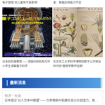
电子游戏“对儿童有不良影响”
查：数据应用能力不足
政策
日本的科普教育——顶级科研机构为中
东京农工大学科学博物馆数字公开明治
日本科研费增设国际共同研究强化新类别，促进青年研究人员赴海外开
小学生讲解量子科学
时代的“植物学教学挂图”
展研究
科学研究
京都大学高效生成光的构成单元“光子”，可应用于量子计算机
最新消息
科学研究
开发出300亿年仅误差1秒的光晶格钟，构建网络将其打造为下一代社会
基础设施
经济・社会
日本成立“以人为本AI联盟”——力争借助AI拓展社会公众创造力，依托
产学合作推进研发