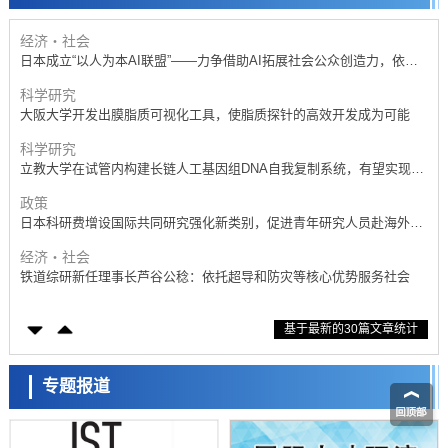
日本成立“以人为本AI联盟”——力争借助AI拓展社会公众创造力，依托
产学合作推进研发
科学研究
大阪大学开发出膜脂质可视化工具，使脂质探针的高效开发成为可能
科学研究
立教大学在试管内构建长链人工基因组DNA自我复制系统，有望实现携
带大量基因的人工细胞
政策
日本科研费增设国际共同研究强化新类别，促进青年研究人员赴海外开
展研究
经济・社会
铁道综研新任理事长芦谷公稔：依托超导和防灾等核心优势服务社会
科学研究
东京大学通过叶绿体基因组编辑技术强化碳固定酶，成功提高光合作用
能力与生产力
科学研究
基于最新的30篇文章统计
藤田医科大学等成功鉴定出非结核分枝杆菌生存的必需基因，首次揭示
该基因的必要性因菌株而异
经济・社会
【AI法下篇】如何应对AI的不可控性——中央大学平野晋教授专访
专题报道
科学研究
日本学术会议：为保持土壤健康应采取哪些措施？探讨土壤保护与强化