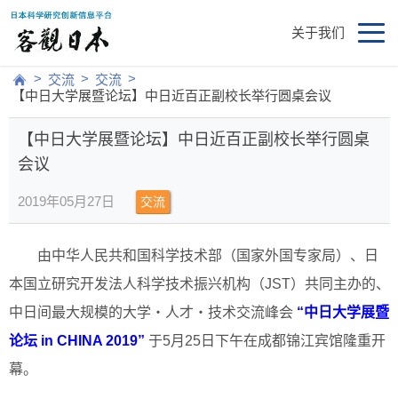
关于我们
>
>
>
交流
交流
【中日大学展暨论坛】中日近百正副校长举行圆桌会议
【中日大学展暨论坛】中日近百正副校长举行圆桌
会议
2019年05月27日
交流
由中华人民共和国科学技术部（国家外国专家局）、日
本国立研究开发法人科学技术振兴机构（JST）共同主办的、
中日间最大规模的大学・人才・技术交流峰会
“中日大学展暨
论坛 in CHINA 2019”
于5月25日下午在成都锦江宾馆隆重开
幕。