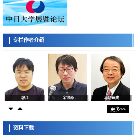
经济・社会
日本生成式AI使用者占比一年内翻倍，但与中美德仍有较大差距
政策
日本修订首都直下型地震紧急对策：目标为死亡人数至少减半，重点强
化火灾防控
科学研究
专栏作者介绍
福井大学发现细胞记忆过往并抑制反应的机制，阐明即便DNA相同反应
容江
余锦泽
马场錬成
迥异之谜
科学研究
神户大学确认口服癌症疫苗B440单药给药的安全性，在转移性尿路上皮
癌患者中开展临床试验
政策
日本发布《令和8年版科学技术与创新白皮书》，解读第七期基本计划
首年度政策方向
科学研究
东京大学发现可诱导细胞死亡的新型信使物质
日本科学未来馆 科学交
科学研究
流员
东京都健康长寿医疗中心跨器官揭示衰老过程中的糖链变化
更多>>
科学研究
产总研无需石油利用松脂制备石墨前驱体，可作为电池电极材料
资料下载
科学研究