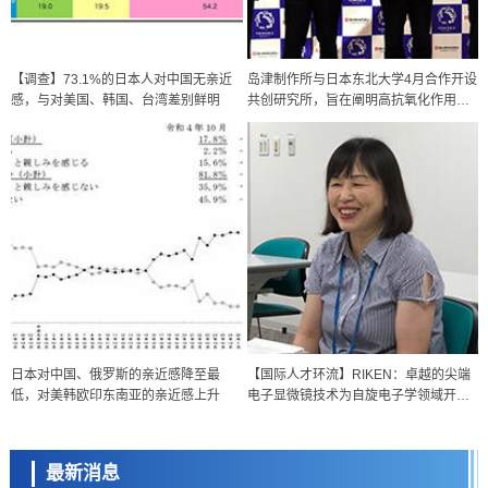
【调查】73.1%的日本人对中国无亲近
岛津制作所与日本东北大学4月合作开设
感，与对美国、韩国、台湾差别鲜明
共创研究所，旨在阐明高抗氧化作用的
超硫分子作用
政策
日本科研费增设国际共同研究强化新类别，促进青年研究人员赴海外开
展研究
科学研究
日本对中国、俄罗斯的亲近感降至最
【国际人才环流】RIKEN：卓越的尖端
京都大学高效生成光的构成单元“光子”，可应用于量子计算机
低，对美韩欧印东南亚的亲近感上升
电子显微镜技术为自旋电子学领域开辟
科学研究
新道路——专访理研于秀珍课题组长
开发出300亿年仅误差1秒的光晶格钟，构建网络将其打造为下一代社会
基础设施
最新消息
经济・社会