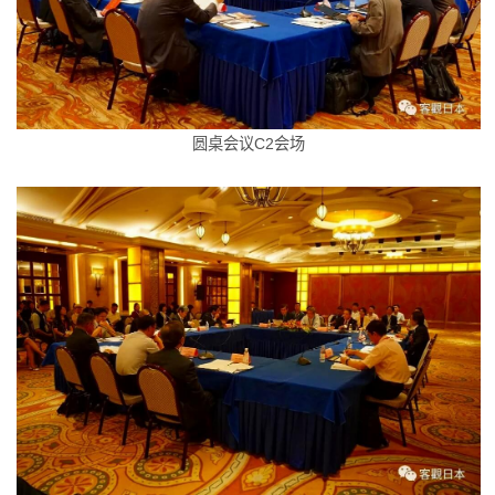
圆桌会议C2会场