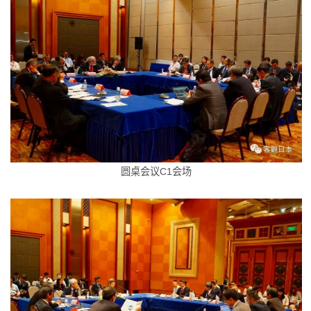
圆桌会议C1会场