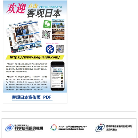
东京大学和海上保安厅等发现南海海槽沿线板块边界锁定状态存在区域
差异
小岩井忠道
泷川 进
戴维
政策
日本第2次医疗研究开发调整费，根据一线实际情况和需求分配99.3亿
日元
科学研究
千叶大学鉴定出导致难治性疾病“肺高血压症”恶化的蛋白质“MYL9/12”，
会引发血管结构恶化
科学研究
京都大学高效生成光的构成单元“光子”，可应用于量子计算机
科学研究
开发出300亿年仅误差1秒的光晶格钟，构建网络将其打造为下一代社会
基础设施
经济・社会
日本成立“以人为本AI联盟”——力争借助AI拓展社会公众创造力，依托
产学合作推进研发
科学研究
大阪大学开发出膜脂质可视化工具，使脂质探针的高效开发成为可能
科学研究
立教大学在试管内构建长链人工基因组DNA自我复制系统，有望实现携
带大量基因的人工细胞
政策
日本科研费增设国际共同研究强化新类别，促进青年研究人员赴海外开