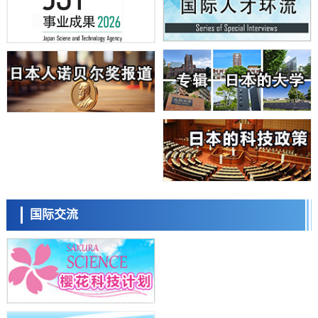
的具体对策
科学研究
大阪大学开发基于水氢键网络的温度预测新方法，AI从分子排列信息中
高精度解读
经济・社会
【AI法上篇】如何对“将人生交给AI”保持危机感——中央大学平野晋教
日本科学未来馆 科学交
授专访
流员
科学研究
庆应义塾大学阐明脑内“游击手”小胶质细胞包裹保护受损神经细胞的机
制，有望用于开发阿尔茨海默病等疾病疗法
科学研究
日本东北大学与横滨橡胶全球首次从纳米尺度揭示橡胶—黄铜粘接界面
劣化抑制机制，为提升轮胎安全性与耐久性的材料设计开辟道路
科学研究
近畿大学等发现植物染料“日本茜”的红色成分可抑制老化与炎症，有望
小岩井忠道
泷川 进
戴维
成为新型功能性材料
科学研究
国际交流
群马大学开发针对难治性癫痫的新型基因疗法，利用超小型GAD67启动
子抑制发作
科学研究
九州大学揭示夜间眼压升高机制：两种激素波动叠加所致
科学研究
东京都产技研采用新手法开发出可稳定工作至300℃的介电材料，已验
陈小牧
李鸥
安宁
证电容器可在汽车发动机等高温环境下工作