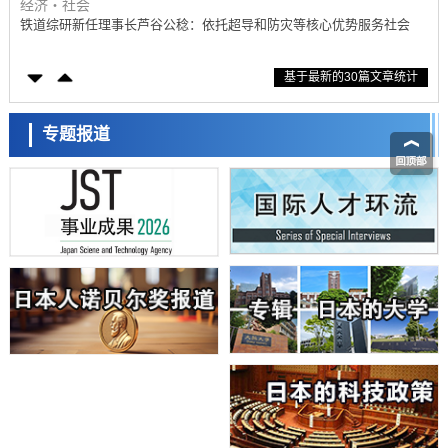
经济・社会
铁道综研新任理事长芦谷公稔：依托超导和防灾等核心优势服务社会
科学研究
基于最新的30篇文章统计
东京大学通过叶绿体基因组编辑技术强化碳固定酶，成功提高光合作用
能力与生产力
科学研究
藤田医科大学等成功鉴定出非结核分枝杆菌生存的必需基因，首次揭示
专题报道
该基因的必要性因菌株而异
经济・社会
【AI法下篇】如何应对AI的不可控性——中央大学平野晋教授专访
科学研究
日本学术会议：为保持土壤健康应采取哪些措施？探讨土壤保护与强化
的具体对策
科学研究
大阪大学开发基于水氢键网络的温度预测新方法，AI从分子排列信息中
高精度解读
经济・社会
【AI法上篇】如何对“将人生交给AI”保持危机感——中央大学平野晋教
授专访
科学研究
庆应义塾大学阐明脑内“游击手”小胶质细胞包裹保护受损神经细胞的机
制，有望用于开发阿尔茨海默病等疾病疗法
科学研究