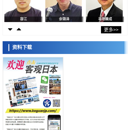
癌患者中开展临床试验
政策
日本发布《令和8年版科学技术与创新白皮书》，解读第七期基本计划
首年度政策方向
容江
余锦泽
马场錬成
科学研究
东京大学发现可诱导细胞死亡的新型信使物质
更多>>
科学研究
东京都健康长寿医疗中心跨器官揭示衰老过程中的糖链变化
资料下载
科学研究
产总研无需石油利用松脂制备石墨前驱体，可作为电池电极材料
日本科学未来馆 科学交
科学研究
流员
东京大学和海上保安厅等发现南海海槽沿线板块边界锁定状态存在区域
差异
政策
日本第2次医疗研究开发调整费，根据一线实际情况和需求分配99.3亿
日元
科学研究
千叶大学鉴定出导致难治性疾病“肺高血压症”恶化的蛋白质“MYL9/12”，
会引发血管结构恶化
小岩井忠道
泷川 进
戴维
科学研究
京都大学高效生成光的构成单元“光子”，可应用于量子计算机