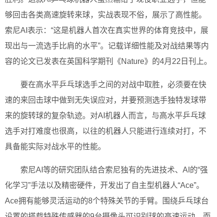
够回击各类高速旋转来球，实战表现不俗，展示了高性能。
索尼AI表示：“这是机器人首次在真实世界的体育竞技中，展
现出与一流选手比肩的水平”。记载详细性能及对战结果等内
容的论文已发表在英国科学期刊《Nature》的4月22日刊上。
要在高水平乒乓球选手之间的对战中取胜，必须要在快
速的来回击球中做到无失误应对，并要预测选手独特发球带
来的旋转球的复杂轨迹。对AI机器人而言，与高水平乒乓球
选手对打难度也很高，以往的机器人只能进行连续对打，不
具备能实际对战水平的性能。
索尼AI等的研究团队结合索尼独有的先进技术、AI的“强
化学习”手法以及精密硬件，开发出了自主型机器人“Ace”。
Ace拥有能够灵活运动的8个特殊关节的手臂。围绕乒乓球台
设置的搭载特殊传感器的9台摄像头可识别球的高速运动，而