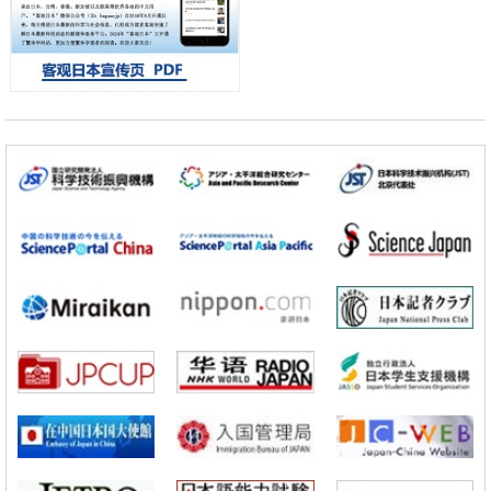
科学研究
开发出300亿年仅误差1秒的光晶格钟，构建网络将其打造为下一代社会
基础设施
经济・社会
日本成立“以人为本AI联盟”——力争借助AI拓展社会公众创造力，依托
产学合作推进研发
科学研究
大阪大学开发出膜脂质可视化工具，使脂质探针的高效开发成为可能
科学研究
立教大学在试管内构建长链人工基因组DNA自我复制系统，有望实现携
带大量基因的人工细胞
政策
日本科研费增设国际共同研究强化新类别，促进青年研究人员赴海外开
展研究
科学研究
京都大学高效生成光的构成单元“光子”，可应用于量子计算机
科学研究
开发出300亿年仅误差1秒的光晶格钟，构建网络将其打造为下一代社会
基础设施
经济・社会
日本成立“以人为本AI联盟”——力争借助AI拓展社会公众创造力，依托
产学合作推进研发
科学研究