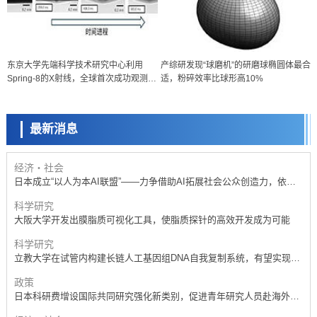
政策
东京大学先端科学技术研究中心利用
产综研发现“球磨机”的研磨球椭圆体最合
日本科研费增设国际共同研究强化新类别，促进青年研究人员赴海外开
Spring-8的X射线，全球首次成功观测金
适，粉碎效率比球形高10%
展研究
科学研究
属内部的切削与放电加工
京都大学高效生成光的构成单元“光子”，可应用于量子计算机
最新消息
科学研究
开发出300亿年仅误差1秒的光晶格钟，构建网络将其打造为下一代社会
基础设施
经济・社会
日本成立“以人为本AI联盟”——力争借助AI拓展社会公众创造力，依托
产学合作推进研发
科学研究
大阪大学开发出膜脂质可视化工具，使脂质探针的高效开发成为可能
科学研究
立教大学在试管内构建长链人工基因组DNA自我复制系统，有望实现携
带大量基因的人工细胞
政策
日本科研费增设国际共同研究强化新类别，促进青年研究人员赴海外开
展研究