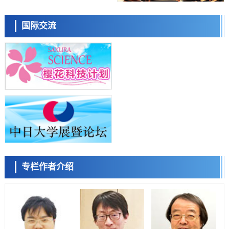
日本东北大学与横滨橡胶全球首次从纳米尺度揭示橡胶—黄铜粘接界面
日本科学未来馆 科学交
劣化抑制机制，为提升轮胎安全性与耐久性的材料设计开辟道路
流员
科学研究
国际交流
近畿大学等发现植物染料“日本茜”的红色成分可抑制老化与炎症，有望
成为新型功能性材料
科学研究
群马大学开发针对难治性癫痫的新型基因疗法，利用超小型GAD67启动
子抑制发作
科学研究
九州大学揭示夜间眼压升高机制：两种激素波动叠加所致
小岩井忠道
泷川 进
戴维
科学研究
东京都产技研采用新手法开发出可稳定工作至300℃的介电材料，已验
证电容器可在汽车发动机等高温环境下工作
经济・社会
日本生成式AI使用者占比一年内翻倍，但与中美德仍有较大差距
政策
专栏作者介绍
日本修订首都直下型地震紧急对策：目标为死亡人数至少减半，重点强
陈小牧
李鸥
安宁
化火灾防控
科学研究
福井大学发现细胞记忆过往并抑制反应的机制，阐明即便DNA相同反应
迥异之谜
科学研究
神户大学确认口服癌症疫苗B440单药给药的安全性，在转移性尿路上皮