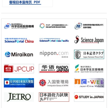
经济・社会
日本成立“以人为本AI联盟”——力争借助AI拓展社会公众创造力，依托
产学合作推进研发
科学研究
大阪大学开发出膜脂质可视化工具，使脂质探针的高效开发成为可能
科学研究
立教大学在试管内构建长链人工基因组DNA自我复制系统，有望实现携
带大量基因的人工细胞
政策
日本科研费增设国际共同研究强化新类别，促进青年研究人员赴海外开
展研究
科学研究
京都大学高效生成光的构成单元“光子”，可应用于量子计算机
科学研究
开发出300亿年仅误差1秒的光晶格钟，构建网络将其打造为下一代社会
基础设施
经济・社会
日本成立“以人为本AI联盟”——力争借助AI拓展社会公众创造力，依托
产学合作推进研发
科学研究
大阪大学开发出膜脂质可视化工具，使脂质探针的高效开发成为可能
科学研究