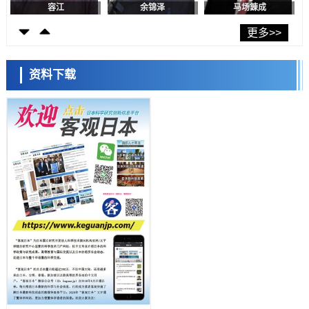
首年度政策方向
容江
余锦泽
马场錬成
科学研究
东京大学发现可诱导细胞死亡的新型信使物质
更多>>
科学研究
东京都健康长寿医疗中心跨器官揭示衰老过程中的糖链变化
资料下载
科学研究
产总研无需石油利用松脂制备石墨前驱体，可作为电池电极材料
日本科学未来馆 科学交
科学研究
流员
东京大学和海上保安厅等发现南海海槽沿线板块边界锁定状态存在区域
差异
政策
日本第2次医疗研究开发调整费，根据一线实际情况和需求分配99.3亿
日元
科学研究
千叶大学鉴定出导致难治性疾病“肺高血压症”恶化的蛋白质“MYL9/12”，
会引发血管结构恶化
小岩井忠道
泷川 进
戴维
科学研究
京都大学高效生成光的构成单元“光子”，可应用于量子计算机
科学研究
开发出300亿年仅误差1秒的光晶格钟，构建网络将其打造为下一代社会
基础设施