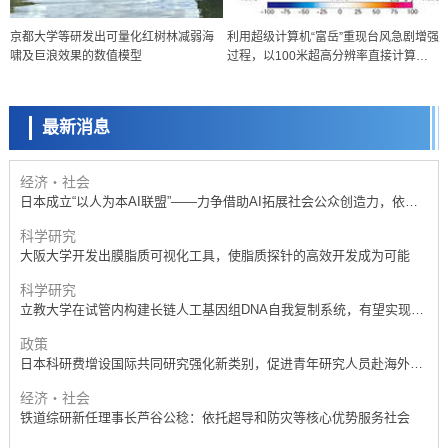
政策
京都大学等研发出可量化红树林减弱海
利用超级计算机“富岳”重现台风急剧增强
日本科研费增设国际共同研究强化新类别，促进青年研究人员赴海外开
啸及巨浪效果的数值模型
过程，以100米超高分辨率直接计算微
展研究
科学研究
小涡旋
京都大学高效生成光的构成单元“光子”，可应用于量子计算机
最新消息
科学研究
开发出300亿年仅误差1秒的光晶格钟，构建网络将其打造为下一代社会
基础设施
经济・社会
日本成立“以人为本AI联盟”——力争借助AI拓展社会公众创造力，依托
产学合作推进研发
科学研究
大阪大学开发出膜脂质可视化工具，使脂质探针的高效开发成为可能
科学研究
立教大学在试管内构建长链人工基因组DNA自我复制系统，有望实现携
带大量基因的人工细胞
政策
日本科研费增设国际共同研究强化新类别，促进青年研究人员赴海外开
展研究
经济・社会
铁道综研新任理事长芦谷公稔：依托超导和防灾等核心优势服务社会