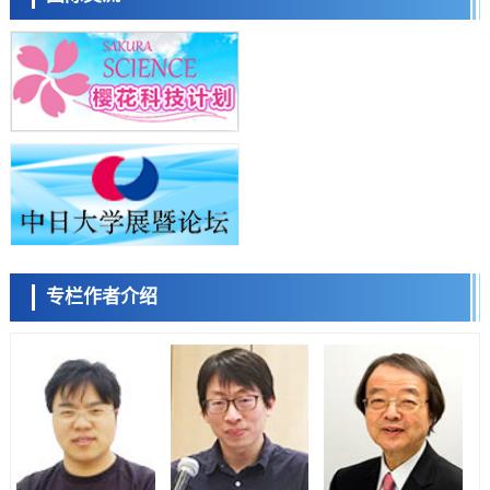
近畿大学等发现植物染料“日本茜”的红色成分可抑制老化与炎症，有望
成为新型功能性材料
科学研究
群马大学开发针对难治性癫痫的新型基因疗法，利用超小型GAD67启动
子抑制发作
科学研究
九州大学揭示夜间眼压升高机制：两种激素波动叠加所致
小岩井忠道
泷川 进
戴维
科学研究
东京都产技研采用新手法开发出可稳定工作至300℃的介电材料，已验
证电容器可在汽车发动机等高温环境下工作
经济・社会
日本生成式AI使用者占比一年内翻倍，但与中美德仍有较大差距
政策
专栏作者介绍
日本修订首都直下型地震紧急对策：目标为死亡人数至少减半，重点强
陈小牧
李鸥
安宁
化火灾防控
科学研究
福井大学发现细胞记忆过往并抑制反应的机制，阐明即便DNA相同反应
迥异之谜
科学研究
神户大学确认口服癌症疫苗B440单药给药的安全性，在转移性尿路上皮
癌患者中开展临床试验
政策
日本发布《令和8年版科学技术与创新白皮书》，解读第七期基本计划