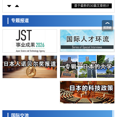
科学研究
基于最新的30篇文章统计
东京大学通过叶绿体基因组编辑技术强化碳固定酶，成功提高光合作用
能力与生产力
科学研究
藤田医科大学等成功鉴定出非结核分枝杆菌生存的必需基因，首次揭示
专题报道
该基因的必要性因菌株而异
经济・社会
【AI法下篇】如何应对AI的不可控性——中央大学平野晋教授专访
科学研究
日本学术会议：为保持土壤健康应采取哪些措施？探讨土壤保护与强化
的具体对策
科学研究
大阪大学开发基于水氢键网络的温度预测新方法，AI从分子排列信息中
高精度解读
经济・社会
【AI法上篇】如何对“将人生交给AI”保持危机感——中央大学平野晋教
授专访
科学研究
庆应义塾大学阐明脑内“游击手”小胶质细胞包裹保护受损神经细胞的机
制，有望用于开发阿尔茨海默病等疾病疗法
科学研究
日本东北大学与横滨橡胶全球首次从纳米尺度揭示橡胶—黄铜粘接界面
日本科学未来馆 科学交
劣化抑制机制，为提升轮胎安全性与耐久性的材料设计开辟道路
流员
科学研究
国际交流