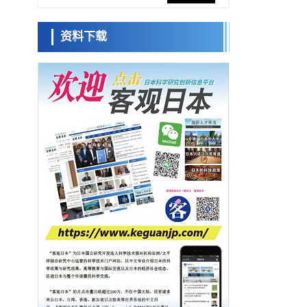
促进青年研究人员赴海外开展研究
经济・社会
资料下载
铁道综研新任理事长芦谷公稔：依托超导和
日本科学未
防灾等核心优势服务社会
来馆 科学交
科学研究
流员
东京大学通过叶绿体基因组编辑技术强化碳
固定酶，成功提高光合作用能力与生产力
科学研究
藤田医科大学等成功鉴定出非结核分枝杆菌
小岩井忠道
泷川 进
戴维
生存的必需基因，首次揭示该基因的必要性
经济・社会
因菌株而异
【AI法下篇】如何应对AI的不可控性——中
央大学平野晋教授专访
科学研究
【JST事业成果】开发低成本与低功耗的新型
AI处理器
政策
日本科研费增设国际共同研究强化新类别，
促进青年研究人员赴海外开展研究
经济・社会
铁道综研新任理事长芦谷公稔：依托超导和
防灾等核心优势服务社会
科学研究
东京大学通过叶绿体基因组编辑技术强化碳