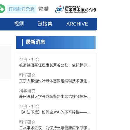
订阅邮件杂志
经济・社会
【AI法下篇】如何应对AI的不可控性——中
流
视频
央大学平野晋教授专访
链接集
ARCHIVE
科学研究
【JST事业成果】开发低成本与低功耗的新型
AI处理器
最新消息
政策
日本科研费增设国际共同研究强化新类别，
促进青年研究人员赴海外开展研究
经济・社会
铁道综研新任理事长芦谷公稔：依托超导和
防灾等核心优势服务社会
科学研究
东京大学通过叶绿体基因组编辑技术强化碳
固定酶，成功提高光合作用能力与生产力
科学研究
藤田医科大学等成功鉴定出非结核分枝杆菌
生存的必需基因，首次揭示该基因的必要性
经济・社会
因菌株而异
【AI法下篇】如何应对AI的不可控性——中
央大学平野晋教授专访
科学研究
日本学术会议：为保持土壤健康应采取哪些