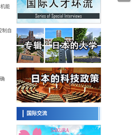
经济・社会
发动机等高温环境下工作
动机能
日本生成式AI使用者占比一年内翻倍，但与
中美德仍有较大差距
政策
日本修订首都直下型地震紧急对策：目标为
控制自
死亡人数至少减半，重点强化火灾防控
科学研究
福井大学发现细胞记忆过往并抑制反应的机
制，阐明即便DNA相同反应迥异之谜
科学研究
神户大学确认口服癌症疫苗B440单药给药的
安全性，在转移性尿路上皮癌患者中开展临
政策
床试验
日本发布《令和8年版科学技术与创新白皮
确
书》，解读第七期基本计划首年度政策方向
科学研究
东京大学发现可诱导细胞死亡的新型信使物
质
科学研究
东京都健康长寿医疗中心跨器官揭示衰老过
程中的糖链变化
国际交流
科学研究
产总研无需石油利用松脂制备石墨前驱体，
可作为电池电极材料
科学研究