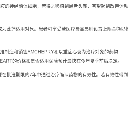
巴胺的神经前体细胞，若将之移植到患者头部，有望起到改善运
成为此药适用对象。患者可享受若医疗费高昂则设置上限金额以
准制造和销售AMCHEPRY和以重症心衰为治疗对象的药物
。RiHEART的价格和是否适用保险预计最快在今年夏季前后决定。
要在批准期限的7年中通过治疗确认药物的有效性。若有效性得到