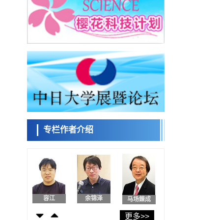
东京大学和海上保安厅等发现南海海槽沿线
板块边界锁定状态存在区域差异
政策
日本第2次医疗研究开发调整费，根据一线实
日本科学未
际情况和需求分配99.3亿日元
来馆 科学交
科学研究
流员
千叶大学鉴定出导致难治性疾病“肺高血压症”
恶化的蛋白质“MYL9/12”，会引发血管结构恶
科学研究
化
京都大学高效生成光的构成单元“光子”，可应
小岩井忠道
泷川 进
戴维
用于量子计算机
科学研究
用数理模型诠释慢性荨麻疹的发病机理，借
助数学的力量实现个体化最佳治疗
专栏作者介绍
科学研究
【JST事业成果】发现室温下工作的交替磁体
陈小牧
安宁
李鸥
科学研究
夜景也能清晰呈现在纸上——日本“铁路摄影
迷”教授研发新技术
科学研究
【JST事业成果】开发低成本与低功耗的新型
容江
余锦泽
马场錬成
AI处理器
政策
更多>>
日本科研费增设国际共同研究强化新类别，