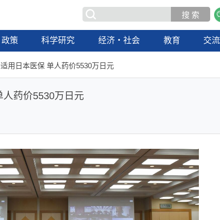
政策
科学研究
经济・社会
教育
交
将适用日本医保 单人药价5530万日元
人药价5530万日元