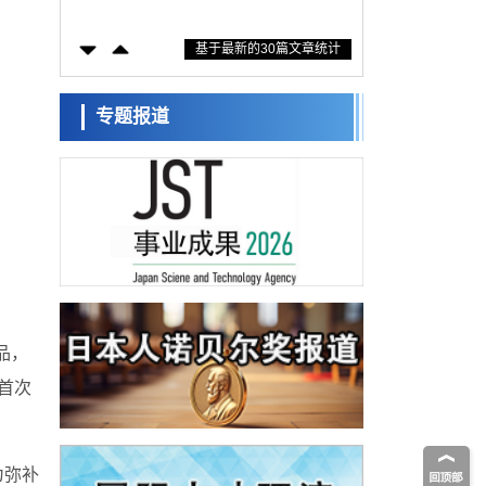
措施？探讨土壤保护与强化的具体对策
科学研究
基于最新的30篇文章统计
大阪大学开发基于水氢键网络的温度预测新
方法，AI从分子排列信息中高精度解读
经济・社会
【AI法上篇】如何对“将人生交给AI”保持危机
专题报道
感——中央大学平野晋教授专访
科学研究
庆应义塾大学阐明脑内“游击手”小胶质细胞包
裹保护受损神经细胞的机制，有望用于开发
科学研究
阿尔茨海默病等疾病疗法
日本东北大学与横滨橡胶全球首次从纳米尺
度揭示橡胶—黄铜粘接界面劣化抑制机制，
科学研究
为提升轮胎安全性与耐久性的材料设计开辟
道路
近畿大学等发现植物染料“日本茜”的红色成分
可抑制老化与炎症，有望成为新型功能性材
科学研究
料
群马大学开发针对难治性癫痫的新型基因疗
品，
法，利用超小型GAD67启动子抑制发作
科学研究
首次
九州大学揭示夜间眼压升高机制：两种激素
波动叠加所致
科学研究
东京都产技研采用新手法开发出可稳定工作
为弥补
至300℃的介电材料，已验证电容器可在汽车