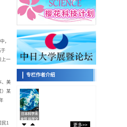
日本第2次医疗研究开发调整费，根据一线实
际情况和需求分配99.3亿日元
科学研究
千叶大学鉴定出导致难治性疾病“肺高血压症”
小岩井忠道
泷川 进
戴维
恶化的蛋白质“MYL9/12”，会引发血管结构恶
科学研究
化
京都大学高效生成光的构成单元“光子”，可应
用于量子计算机
查中，
科学研究
高于
用数理模型诠释慢性荨麻疹的发病机理，借
陈小牧
安宁
李鸥
助数学的力量实现个体化最佳治疗
较上一
科学研究
【JST事业成果】发现室温下工作的交替磁体
专栏作者介绍
科学研究
夜景也能清晰呈现在纸上——日本“铁路摄影
本、美
容江
余锦泽
马场錬成
迷”教授研发新技术
科学研究
过）某
【JST事业成果】开发低成本与低功耗的新型
年
AI处理器
政策
日本科研费增设国际共同研究强化新类别，
日本科学未
促进青年研究人员赴海外开展研究
来馆 科学交
经济・社会
居民1
更多>>
流员
铁道综研新任理事长芦谷公稔：依托超导和