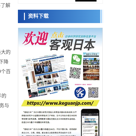
不了解
防灾等核心优势服务社会
科学研究
资料下载
东京大学通过叶绿体基因组编辑技术强化碳
小岩井忠道
泷川 进
戴维
固定酶，成功提高光合作用能力与生产力
科学研究
藤田医科大学等成功鉴定出非结核分枝杆菌
生存的必需基因，首次揭示该基因的必要性
经济・社会
因菌株而异
【AI法下篇】如何应对AI的不可控性——中
最大的
央大学平野晋教授专访
科学研究
间下降
【JST事业成果】开发低成本与低功耗的新型
AI处理器
9个百
政策
日本科研费增设国际共同研究强化新类别，
促进青年研究人员赴海外开展研究
经济・社会
年的
铁道综研新任理事长芦谷公稔：依托超导和
防灾等核心优势服务社会
家务与
科学研究
东京大学通过叶绿体基因组编辑技术强化碳
固定酶，成功提高光合作用能力与生产力
科学研究
藤田医科大学等成功鉴定出非结核分枝杆菌