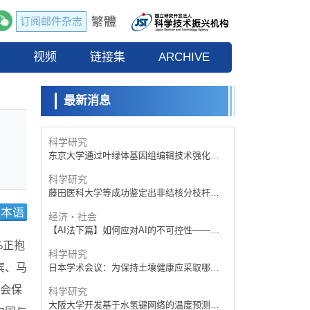
【AI法下篇】如何应对AI的不可控性——中
央大学平野晋教授专访
订阅邮件杂志
科学研究
【JST事业成果】开发低成本与低功耗的新型
流
视频
AI处理器
链接集
ARCHIVE
政策
日本科研费增设国际共同研究强化新类别，
促进青年研究人员赴海外开展研究
最新消息
经济・社会
铁道综研新任理事长芦谷公稔：依托超导和
防灾等核心优势服务社会
科学研究
东京大学通过叶绿体基因组编辑技术强化碳
固定酶，成功提高光合作用能力与生产力
科学研究
藤田医科大学等成功鉴定出非结核分枝杆菌
生存的必需基因，首次揭示该基因的必要性
经济・社会
因菌株而异
【AI法下篇】如何应对AI的不可控性——中
央大学平野晋教授专访
%正抱
科学研究
宾、马
日本学术会议：为保持土壤健康应采取哪些
措施？探讨土壤保护与强化的具体对策
会保
科学研究
大阪大学开发基于水氢键网络的温度预测新