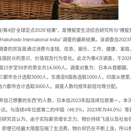
查/第4回‘全球定点2026’结果”，是博报堂生活综合研究所与“博报
odo International India” 调查的最新结果。该调查自202
。调查的宗旨是通过消费与金钱、信息、娱乐、工作、健康、家庭
国民众的意识、价值观及行为变化。此次为第4次调查，于2026
15岁至59岁的男女共14,000人。调查对象为：日本从首都圈
三都市合计选取3000人，东南亚6国各选取1000人，印度从德里
六都市合计选取3000人。调查人数均按年龄层均等分配。
弃自己想要的东西”的人数，日本自2023年起连续位居第一，本
点。与连续4年位居第二的中国（46.5%，2023年为44.0%）等
的研究员认为，由于实际薪资增长乏力、物价持续飞涨以及社会
。即便已经最大限度压缩了生活费，物价却仍在不断上涨，所以