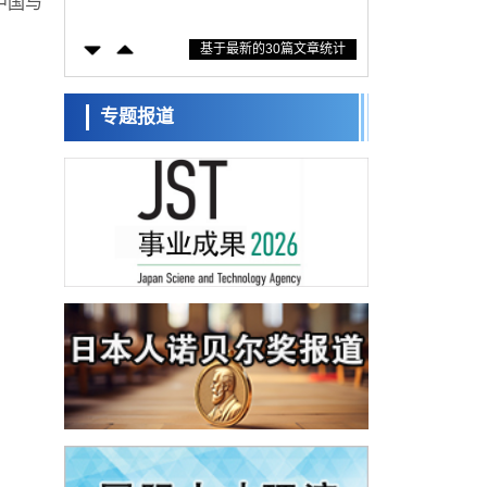
中国与
方法，AI从分子排列信息中高精度解读
经济・社会
基于最新的30篇文章统计
【AI法上篇】如何对“将人生交给AI”保持危机
感——中央大学平野晋教授专访
科学研究
庆应义塾大学阐明脑内“游击手”小胶质细胞包
专题报道
裹保护受损神经细胞的机制，有望用于开发
科学研究
阿尔茨海默病等疾病疗法
日本东北大学与横滨橡胶全球首次从纳米尺
度揭示橡胶—黄铜粘接界面劣化抑制机制，
科学研究
为提升轮胎安全性与耐久性的材料设计开辟
道路
近畿大学等发现植物染料“日本茜”的红色成分
可抑制老化与炎症，有望成为新型功能性材
科学研究
料
群马大学开发针对难治性癫痫的新型基因疗
法，利用超小型GAD67启动子抑制发作
科学研究
九州大学揭示夜间眼压升高机制：两种激素
波动叠加所致
科学研究
东京都产技研采用新手法开发出可稳定工作
至300℃的介电材料，已验证电容器可在汽车
经济・社会
发动机等高温环境下工作
日本生成式AI使用者占比一年内翻倍，但与
中美德仍有较大差距