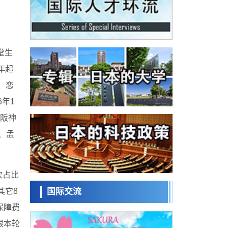
政策
日本修订首都直下型地震紧急对策：目标为
死亡人数至少减半，重点强化火灾防控
科学研究
福井大学发现细胞记忆过往并抑制反应的机
堂生
制，阐明即便DNA相同反应迥异之谜
科学研究
3年起
神户大学确认口服癌症疫苗B440单药给药的
安全性，在转移性尿路上皮癌患者中开展临
、恋
政策
床试验
日本发布《令和8年版科学技术与创新白皮
年1
书》，解读第七期基本计划首年度政策方向
科学研究
、阪神
东京大学发现可诱导细胞死亡的新型信使物
、孟
质
科学研究
东京都健康长寿医疗中心跨器官揭示衰老过
程中的糖链变化
科学研究
次占比
产总研无需石油利用松脂制备石墨前驱体，
可作为电池电极材料
其它8
国际交流
科学研究
日本科学未
保障费
东京大学和海上保安厅等发现南海海槽沿线
来馆 科学交
板块边界锁定状态存在区域差异
根本轮
政策
流员