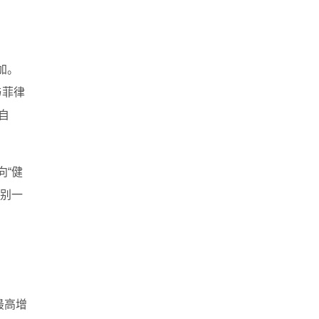
加。
与菲律
自
向“健
告别一
最高增