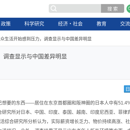
政策
科学研究
经济・社会
教育
交
民众生活开始感到压力，调查显示与中国差异明显
，调查显示与中国差异明显
想要的东西——居住在东京首都圈和阪神圈的日本人中有51.4
合研究所对日本、中国、印度、泰国、越南、印度尼西亚、菲律
生活综合研究所分析认为，实际薪资增长乏力、物价持续高涨、社