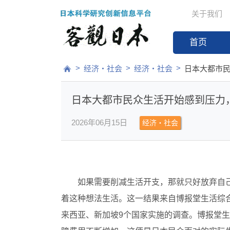
关于我们
首页
>
>
>
经济・社会
经济・社会
日本大都市
日本大都市民众生活开始感到压力
2026年06月15日
经济・社会
如果需要削减生活开支，那就只好放弃自己
着这种想法生活。这一结果来自博报堂生活综
来西亚、新加坡9个国家实施的调查。博报堂