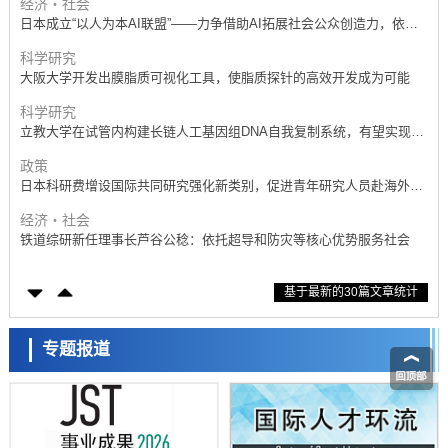
科学研究
大阪大学开发出膜脂质可视化工具，使脂质探针的高效开发成为可能
科学研究
立教大学在试管内构建长链人工基因组DNA自我复制系统，有望实现携
带大量基因的人工细胞
政策
日本科研费增设国际共同研究强化新类别，促进青年研究人员赴海外开
展研究
经济・社会
铁道综研新任理事长芦谷公稔：依托超导和防灾等核心优势服务社会
科学研究
东京大学通过叶绿体基因组编辑技术强化碳固定酶，成功提高光合作用
能力与生产力
科学研究
基于最新的30篇文章统计
藤田医科大学等成功鉴定出非结核分枝杆菌生存的必需基因，首次揭示
该基因的必要性因菌株而异
经济・社会
【AI法下篇】如何应对AI的不可控性——中央大学平野晋教授专访
专题报道
科学研究
日本学术会议：为保持土壤健康应采取哪些措施？探讨土壤保护与强化
的具体对策
科学研究