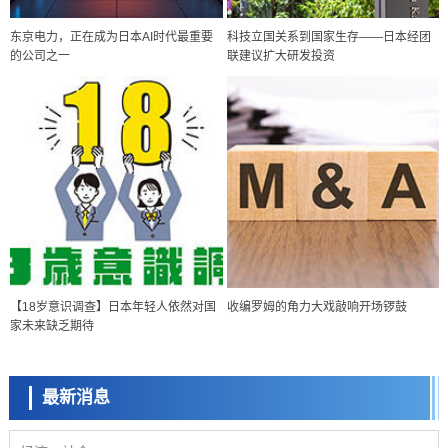
东京电力，正在成为日本AI时代最重要
科技立国关系到国家生存——日本经团
的公司之一
联建议扩大研发投资
政策
日本科研费增设国际共同研究强化新类别，促进青年研究人员赴海外开
展研究
科学研究
【18岁意识调查】日本年轻人依然对国
收编罗姆的角力大戏敲响开场锣鼓
京都大学高效生成光的构成单元“光子”，可应用于量子计算机
家未来缺乏期待
科学研究
开发出300亿年仅误差1秒的光晶格钟，构建网络将其打造为下一代社会
基础设施
最新消息
经济・社会
日本成立“以人为本AI联盟”——力争借助AI拓展社会公众创造力，依托
产学合作推进研发