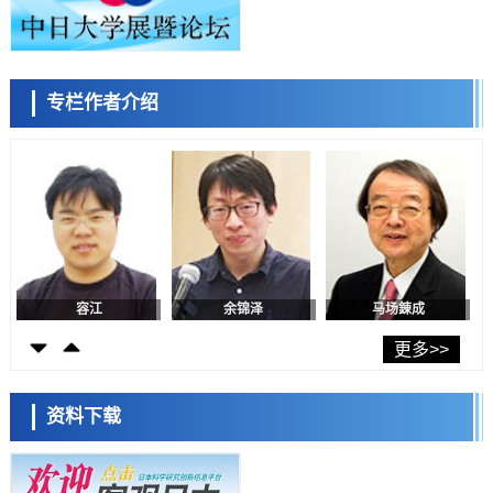
政策
日本修订首都直下型地震紧急对策：目标为死亡人数至少减半，重点强
化火灾防控
科学研究
专栏作者介绍
福井大学发现细胞记忆过往并抑制反应的机制，阐明即便DNA相同反应
迥异之谜
科学研究
神户大学确认口服癌症疫苗B440单药给药的安全性，在转移性尿路上皮
容江
余锦泽
马场錬成
癌患者中开展临床试验
政策
日本发布《令和8年版科学技术与创新白皮书》，解读第七期基本计划
首年度政策方向
科学研究
东京大学发现可诱导细胞死亡的新型信使物质
科学研究
东京都健康长寿医疗中心跨器官揭示衰老过程中的糖链变化
更多>>
日本科学未来馆 科学交
流员
科学研究
产总研无需石油利用松脂制备石墨前驱体，可作为电池电极材料
资料下载
科学研究
东京大学和海上保安厅等发现南海海槽沿线板块边界锁定状态存在区域
差异