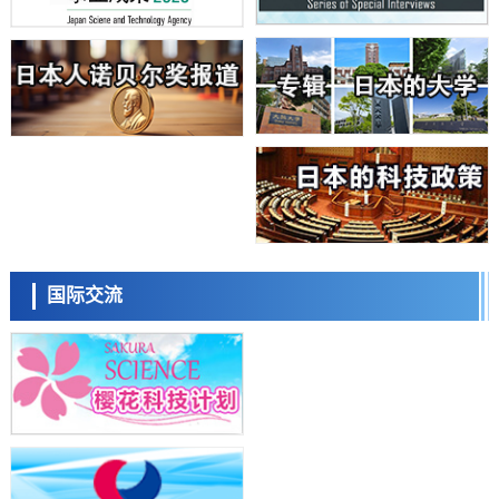
大阪大学开发基于水氢键网络的温度预测新方法，AI从分子排列信息中
高精度解读
经济・社会
【AI法上篇】如何对“将人生交给AI”保持危机感——中央大学平野晋教
授专访
科学研究
庆应义塾大学阐明脑内“游击手”小胶质细胞包裹保护受损神经细胞的机
日本科学未来馆 科学交
制，有望用于开发阿尔茨海默病等疾病疗法
流员
科学研究
日本东北大学与横滨橡胶全球首次从纳米尺度揭示橡胶—黄铜粘接界面
劣化抑制机制，为提升轮胎安全性与耐久性的材料设计开辟道路
科学研究
近畿大学等发现植物染料“日本茜”的红色成分可抑制老化与炎症，有望
成为新型功能性材料
科学研究
国际交流
群马大学开发针对难治性癫痫的新型基因疗法，利用超小型GAD67启动
小岩井忠道
泷川 进
戴维
子抑制发作
科学研究
九州大学揭示夜间眼压升高机制：两种激素波动叠加所致
科学研究
东京都产技研采用新手法开发出可稳定工作至300℃的介电材料，已验
证电容器可在汽车发动机等高温环境下工作
经济・社会
日本生成式AI使用者占比一年内翻倍，但与中美德仍有较大差距
陈小牧
李鸥
安宁