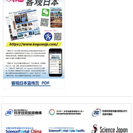
政策
日本第2次医疗研究开发调整费，根据一线实际情况和需求分配99.3亿
小岩井忠道
泷川 进
戴维
日元
科学研究
千叶大学鉴定出导致难治性疾病“肺高血压症”恶化的蛋白质“MYL9/12”，
会引发血管结构恶化
科学研究
京都大学高效生成光的构成单元“光子”，可应用于量子计算机
科学研究
开发出300亿年仅误差1秒的光晶格钟，构建网络将其打造为下一代社会
基础设施
经济・社会
日本成立“以人为本AI联盟”——力争借助AI拓展社会公众创造力，依托
产学合作推进研发
科学研究
大阪大学开发出膜脂质可视化工具，使脂质探针的高效开发成为可能
科学研究
立教大学在试管内构建长链人工基因组DNA自我复制系统，有望实现携
带大量基因的人工细胞
政策
日本科研费增设国际共同研究强化新类别，促进青年研究人员赴海外开
展研究
科学研究