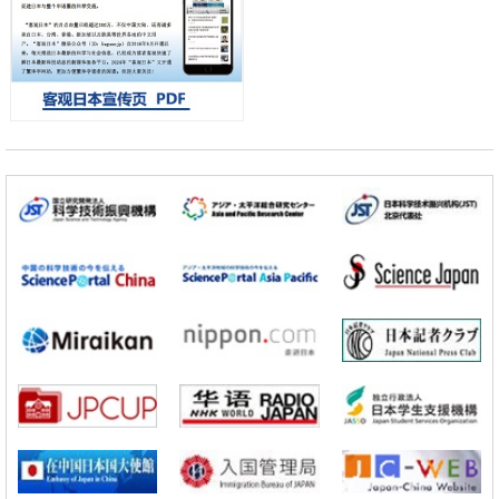
开发出300亿年仅误差1秒的光晶格钟，构建网络将其打造为下一代社会
基础设施
经济・社会
日本成立“以人为本AI联盟”——力争借助AI拓展社会公众创造力，依托
产学合作推进研发
科学研究
大阪大学开发出膜脂质可视化工具，使脂质探针的高效开发成为可能
科学研究
立教大学在试管内构建长链人工基因组DNA自我复制系统，有望实现携
带大量基因的人工细胞
政策
日本科研费增设国际共同研究强化新类别，促进青年研究人员赴海外开
展研究
科学研究
京都大学高效生成光的构成单元“光子”，可应用于量子计算机
科学研究
开发出300亿年仅误差1秒的光晶格钟，构建网络将其打造为下一代社会
基础设施
经济・社会
日本成立“以人为本AI联盟”——力争借助AI拓展社会公众创造力，依托
产学合作推进研发
科学研究
大阪大学开发出膜脂质可视化工具，使脂质探针的高效开发成为可能