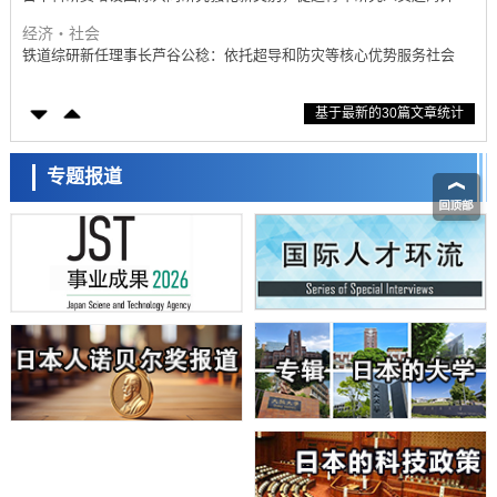
科学研究
东京大学通过叶绿体基因组编辑技术强化碳固定酶，成功提高光合作用
能力与生产力
科学研究
基于最新的30篇文章统计
藤田医科大学等成功鉴定出非结核分枝杆菌生存的必需基因，首次揭示
该基因的必要性因菌株而异
经济・社会
【AI法下篇】如何应对AI的不可控性——中央大学平野晋教授专访
专题报道
科学研究
日本学术会议：为保持土壤健康应采取哪些措施？探讨土壤保护与强化
的具体对策
科学研究
大阪大学开发基于水氢键网络的温度预测新方法，AI从分子排列信息中
高精度解读
经济・社会
【AI法上篇】如何对“将人生交给AI”保持危机感——中央大学平野晋教
日本科学未来馆 科学交
授专访
流员
科学研究
庆应义塾大学阐明脑内“游击手”小胶质细胞包裹保护受损神经细胞的机
制，有望用于开发阿尔茨海默病等疾病疗法
科学研究
日本东北大学与横滨橡胶全球首次从纳米尺度揭示橡胶—黄铜粘接界面
劣化抑制机制，为提升轮胎安全性与耐久性的材料设计开辟道路