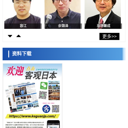
日本发布《令和8年版科学技术与创新白皮书》，解读第七期基本计划
首年度政策方向
科学研究
东京大学发现可诱导细胞死亡的新型信使物质
日本科学未来馆 科学交
科学研究
流员
东京都健康长寿医疗中心跨器官揭示衰老过程中的糖链变化
更多>>
科学研究
产总研无需石油利用松脂制备石墨前驱体，可作为电池电极材料
资料下载
科学研究
东京大学和海上保安厅等发现南海海槽沿线板块边界锁定状态存在区域
差异
小岩井忠道
泷川 进
戴维
政策
日本第2次医疗研究开发调整费，根据一线实际情况和需求分配99.3亿
日元
科学研究
千叶大学鉴定出导致难治性疾病“肺高血压症”恶化的蛋白质“MYL9/12”，
会引发血管结构恶化
科学研究
京都大学高效生成光的构成单元“光子”，可应用于量子计算机
科学研究