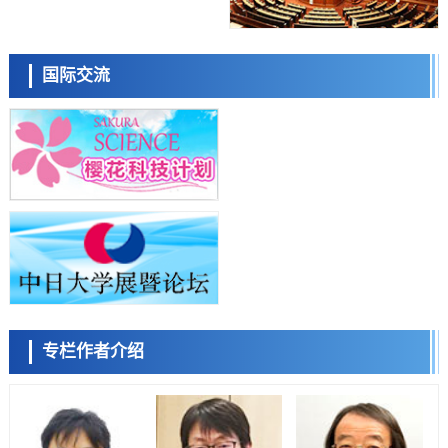
科学研究
近畿大学等发现植物染料“日本茜”的红色成分可抑制老化与炎症，有望
小岩井忠道
泷川 进
戴维
成为新型功能性材料
科学研究
国际交流
群马大学开发针对难治性癫痫的新型基因疗法，利用超小型GAD67启动
子抑制发作
科学研究
九州大学揭示夜间眼压升高机制：两种激素波动叠加所致
科学研究
东京都产技研采用新手法开发出可稳定工作至300℃的介电材料，已验
陈小牧
李鸥
安宁
证电容器可在汽车发动机等高温环境下工作
经济・社会
日本生成式AI使用者占比一年内翻倍，但与中美德仍有较大差距
政策
日本修订首都直下型地震紧急对策：目标为死亡人数至少减半，重点强
化火灾防控
科学研究
专栏作者介绍
福井大学发现细胞记忆过往并抑制反应的机制，阐明即便DNA相同反应
容江
余锦泽
马场錬成
迥异之谜
科学研究
神户大学确认口服癌症疫苗B440单药给药的安全性，在转移性尿路上皮
癌患者中开展临床试验
政策