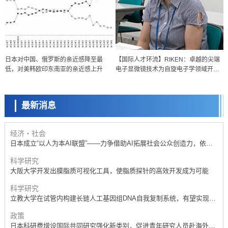
政策
日本科研费增设国际共同研究强化新类别，促进青年研究人员赴海外开
展研究
科学研究
日本对中国、俄罗斯的亲近感降至最
【国际人才环流】RIKEN：卓越的尖端
京都大学高效生成光的构成单元“光子”，可应用于量子计算机
低，对美韩欧印东南亚的亲近感上升
电子显微镜技术为自旋电子学领域开辟
科学研究
新道路——专访理研于秀珍课题组长
开发出300亿年仅误差1秒的光晶格钟，构建网络将其打造为下一代社会
基础设施
最新消息
经济・社会
日本成立“以人为本AI联盟”——力争借助AI拓展社会公众创造力，依托
产学合作推进研发
科学研究
大阪大学开发出膜脂质可视化工具，使脂质探针的高效开发成为可能
科学研究
立教大学在试管内构建长链人工基因组DNA自我复制系统，有望实现携
带大量基因的人工细胞
政策
日本科研费增设国际共同研究强化新类别，促进青年研究人员赴海外开
展研究
经济・社会
铁道综研新任理事长芦谷公稔：依托超导和防灾等核心优势服务社会